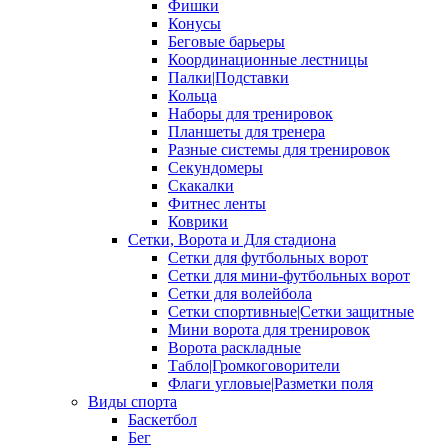
Фишки
Конусы
Беговые барьеры
Координационные лестницы
Палки|Подставки
Кольца
Наборы для тренировок
Планшеты для тренера
Разные системы для тренировок
Секундомеры
Скакалки
Фитнес ленты
Коврики
Сетки, Ворота и Для стадиона
Сетки для футбольных ворот
Сетки для мини-футбольных ворот
Сетки для волейбола
Сетки спортивные|Сетки защитные
Мини ворота для тренировок
Ворота раскладные
Табло|Громкоговорители
Флаги угловые|Разметки поля
Виды спорта
Баскетбол
Бег