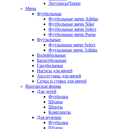
Леггинсы|Треки
Мячи
Футбольные
Футбольные мячи Adidas
Футбольные мячи Nike
Футбольные мячи Select
Футбольные мячи Puma
Футзальные
Футзальные мячи Select
Футзальные мячи Adidas
Волейбольные
Баскетбольные
Гандбольные
Насосы для мячей
Акссесуары для мячей
Сетки и сумки для мячей
Вратарская форма
Для детей
Футболки
Штаны
Шорты
Комплекты
Для мужчин
Футболки
Штаны