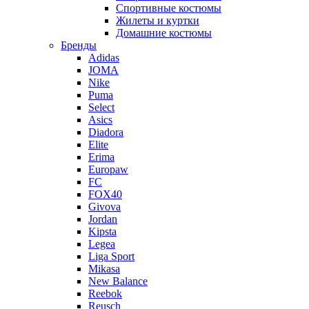
Спортивные костюмы
Жилеты и куртки
Домашние костюмы
Бренды
Adidas
JOMA
Nike
Puma
Select
Asics
Diadora
Elite
Erima
Europaw
FC
FOX40
Givova
Jordan
Kipsta
Legea
Liga Sport
Mikasa
New Balance
Reebok
Reusch