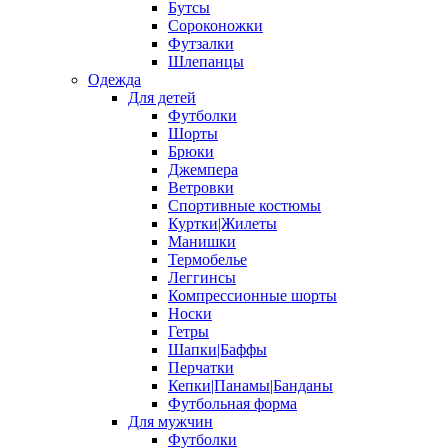
Бутсы
Сороконожки
Футзалки
Шлепанцы
Одежда
Для детей
Футболки
Шорты
Брюки
Джемпера
Ветровки
Спортивные костюмы
Куртки|Жилеты
Манишки
Термобелье
Леггинсы
Компрессионные шорты
Носки
Гетры
Шапки|Баффы
Перчатки
Кепки|Панамы|Банданы
Футбольная форма
Для мужчин
Футболки