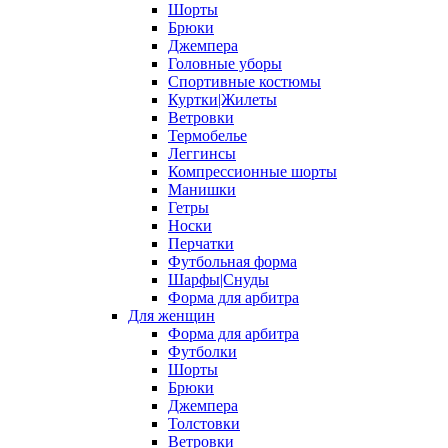
Шорты
Брюки
Джемпера
Головные уборы
Спортивные костюмы
Куртки|Жилеты
Ветровки
Термобелье
Леггинсы
Компрессионные шорты
Манишки
Гетры
Носки
Перчатки
Футбольная форма
Шарфы|Снуды
Форма для арбитра
Для женщин
Форма для арбитра
Футболки
Шорты
Брюки
Джемпера
Толстовки
Ветровки