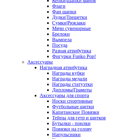
Кепки|Шапки фанов
Флаги
Фан шапки
Дудки|Трещетки
Сумки|Рюкзаки
Мячи сувенирные
Брелоки
Вымпела
Посуда
Разная атрибутика
Фигурки Funko Pop!
Аксессуары
Наградная атрибутика
Награды кубки
Награды медали
Награды статуэтки
Дипломы|Грамоты
Аксессуары для спорта
Носки спортивные
Футбольные щитки
Капитанские Повязки
Тейпы для гетр и щитков
Бутылки - поилки
Повязки на голову
Напульсники