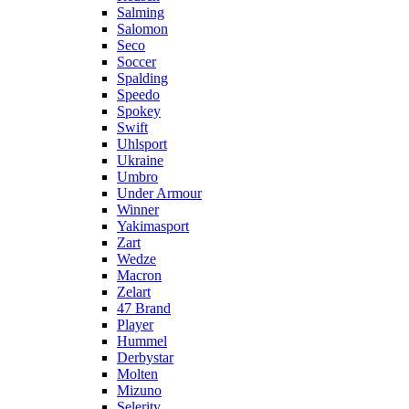
Salming
Salomon
Seco
Soccer
Spalding
Speedo
Spokey
Swift
Uhlsport
Ukraine
Umbro
Under Armour
Winner
Yakimasport
Zart
Wedze
Macron
Zelart
47 Brand
Player
Hummel
Derbystar
Molten
Mizuno
Selerity