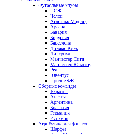
Футбольные клубы
ПСЖ
Челси
Атлетико Мадрид
Арсенал
Бавария
Боруссия
Барселона
Динамо Киев
Ливерпуль
Манчестер Сити
Манчестер Юнайтед
Реал
Ювентус
Прочие ФК
Сборные команды
Украина
Англия
Аргентина
Бразилия
Германия
Испания
Атрибутика для фанатов
Шарфы