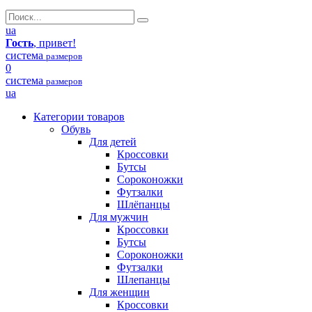
ua
Гость
, привет!
система
размеров
0
система
размеров
ua
Категории товаров
Обувь
Для детей
Кроссовки
Бутсы
Сороконожки
Футзалки
Шлёпанцы
Для мужчин
Кроссовки
Бутсы
Сороконожки
Футзалки
Шлепанцы
Для женщин
Кроссовки