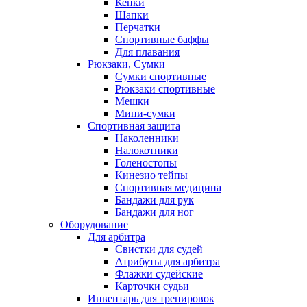
Кепки
Шапки
Перчатки
Спортивные баффы
Для плавания
Рюкзаки, Сумки
Сумки спортивные
Рюкзаки спортивные
Мешки
Мини-сумки
Спортивная защита
Наколенники
Налокотники
Голеностопы
Кинезио тейпы
Спортивная медицина
Бандажи для рук
Бандажи для ног
Оборудование
Для арбитра
Свистки для судей
Атрибуты для арбитра
Флажки судейские
Карточки судьи
Инвентарь для тренировок