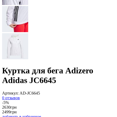
Куртка для бега Adizero
Adidas JC6645
Артикул:
AD-JC6645
0 отзывов
-5%
2630
грн
2499
грн
добавить в избранное