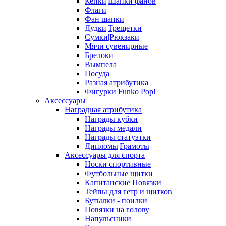
Кепки|Шапки фанов
Флаги
Фан шапки
Дудки|Трещетки
Сумки|Рюкзаки
Мячи сувенирные
Брелоки
Вымпела
Посуда
Разная атрибутика
Фигурки Funko Pop!
Аксессуары
Наградная атрибутика
Награды кубки
Награды медали
Награды статуэтки
Дипломы|Грамоты
Аксессуары для спорта
Носки спортивные
Футбольные щитки
Капитанские Повязки
Тейпы для гетр и щитков
Бутылки - поилки
Повязки на голову
Напульсники