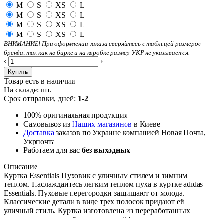
M
S
XS
L
M
S
XS
L
M
S
XS
L
M
S
XS
L
ВНИМАНИЕ! При оформлении заказа сверяйтесь с таблицей размеров
бренда, так как на бирке и на коробке размер УКР не указывается.
‹
›
Купить
Товар есть в наличии
На складе:
шт.
Срок отправки, дней:
1-2
100% оригинальная продукция
Самовывоз из
Наших магазинов
в Киеве
Доставка
заказов по Украине компанией Новая Почта,
Укрпочта
Работаем для вас
без выходных
Описание
Куртка Essentials Пуховик с уличным стилем и зимним
теплом. Наслаждайтесь легким теплом пуха в куртке adidas
Essentials. Пуховые перегородки защищают от холода.
Классические детали в виде трех полосок придают ей
уличный стиль. Куртка изготовлена ​​из переработанных