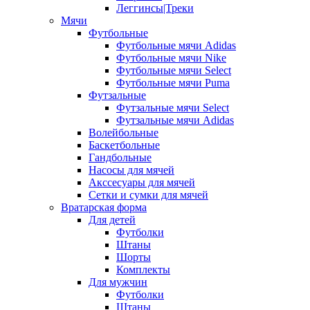
Леггинсы|Треки
Мячи
Футбольные
Футбольные мячи Adidas
Футбольные мячи Nike
Футбольные мячи Select
Футбольные мячи Puma
Футзальные
Футзальные мячи Select
Футзальные мячи Adidas
Волейбольные
Баскетбольные
Гандбольные
Насосы для мячей
Акссесуары для мячей
Сетки и сумки для мячей
Вратарская форма
Для детей
Футболки
Штаны
Шорты
Комплекты
Для мужчин
Футболки
Штаны