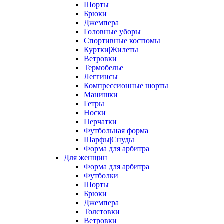
Шорты
Брюки
Джемпера
Головные уборы
Спортивные костюмы
Куртки|Жилеты
Ветровки
Термобелье
Леггинсы
Компрессионные шорты
Манишки
Гетры
Носки
Перчатки
Футбольная форма
Шарфы|Снуды
Форма для арбитра
Для женщин
Форма для арбитра
Футболки
Шорты
Брюки
Джемпера
Толстовки
Ветровки