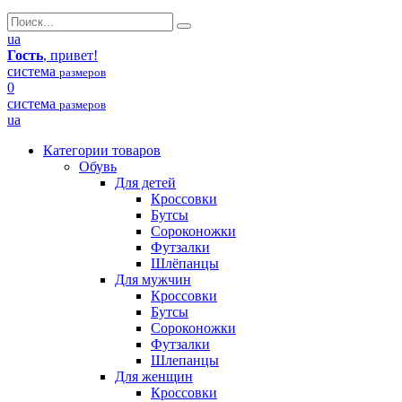
ua
Гость
, привет!
система
размеров
0
система
размеров
ua
Категории товаров
Обувь
Для детей
Кроссовки
Бутсы
Сороконожки
Футзалки
Шлёпанцы
Для мужчин
Кроссовки
Бутсы
Сороконожки
Футзалки
Шлепанцы
Для женщин
Кроссовки