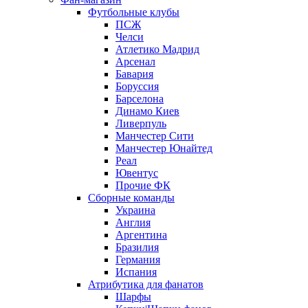
Футбольные клубы
ПСЖ
Челси
Атлетико Мадрид
Арсенал
Бавария
Боруссия
Барселона
Динамо Киев
Ливерпуль
Манчестер Сити
Манчестер Юнайтед
Реал
Ювентус
Прочие ФК
Сборные команды
Украина
Англия
Аргентина
Бразилия
Германия
Испания
Атрибутика для фанатов
Шарфы