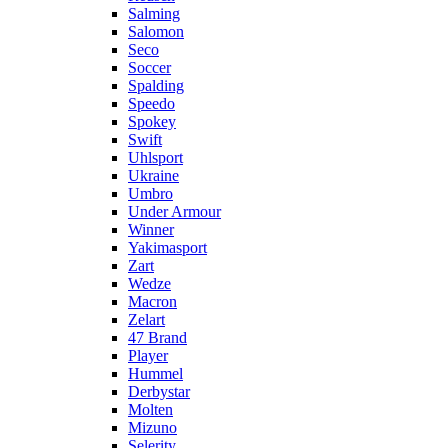
Salming
Salomon
Seco
Soccer
Spalding
Speedo
Spokey
Swift
Uhlsport
Ukraine
Umbro
Under Armour
Winner
Yakimasport
Zart
Wedze
Macron
Zelart
47 Brand
Player
Hummel
Derbystar
Molten
Mizuno
Selerity