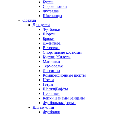
Бутсы
Сороконожки
Футзалки
Шлепанцы
Одежда
Для детей
Футболки
Шорты
Брюки
Джемпера
Ветровки
Спортивные костюмы
Куртки|Жилеты
Манишки
Термобелье
Леггинсы
Компрессионные шорты
Носки
Гетры
Шапки|Баффы
Перчатки
Кепки|Панамы|Банданы
Футбольная форма
Для мужчин
Футболки