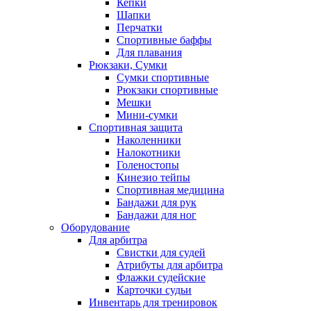
Кепки
Шапки
Перчатки
Спортивные баффы
Для плавания
Рюкзаки, Сумки
Сумки спортивные
Рюкзаки спортивные
Мешки
Мини-сумки
Спортивная защита
Наколенники
Налокотники
Голеностопы
Кинезио тейпы
Спортивная медицина
Бандажи для рук
Бандажи для ног
Оборудование
Для арбитра
Свистки для судей
Атрибуты для арбитра
Флажки судейские
Карточки судьи
Инвентарь для тренировок