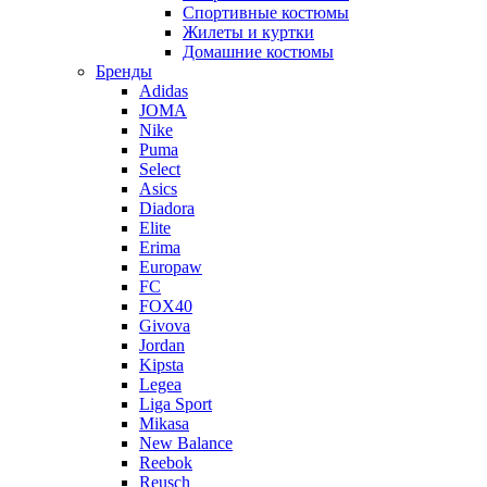
Спортивные костюмы
Жилеты и куртки
Домашние костюмы
Бренды
Adidas
JOMA
Nike
Puma
Select
Asics
Diadora
Elite
Erima
Europaw
FC
FOX40
Givova
Jordan
Kipsta
Legea
Liga Sport
Mikasa
New Balance
Reebok
Reusch