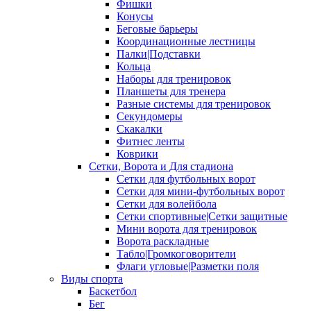
Фишки
Конусы
Беговые барьеры
Координационные лестницы
Палки|Подставки
Кольца
Наборы для тренировок
Планшеты для тренера
Разные системы для тренировок
Секундомеры
Скакалки
Фитнес ленты
Коврики
Сетки, Ворота и Для стадиона
Сетки для футбольных ворот
Сетки для мини-футбольных ворот
Сетки для волейбола
Сетки спортивные|Сетки защитные
Мини ворота для тренировок
Ворота раскладные
Табло|Громкоговорители
Флаги угловые|Разметки поля
Виды спорта
Баскетбол
Бег