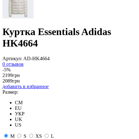
Куртка Essentials Adidas
HK4664
Артикул:
AD-HK4664
0 отзывов
-5%
2199
грн
2089
грн
добавить в избранное
Размер:
CM
EU
УКР
UK
US
M
S
XS
L