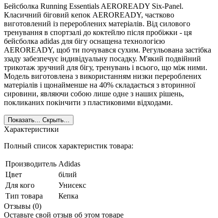
Бейсболка Running Essentials AEROREADY Six-Panel.
Класичний біговий кепок AEROREADY, частково
виготовлений із перероблених матеріалів. Від силового
тренування в спортзалі до коктейлю після пробіжки - ця
бейсболка adidas для бігу оснащена технологією
AEROREADY, щоб ти почувався сухим. Регульована застібка
ззаду забезпечує індивідуальну посадку. М'який подвійний
трикотаж зручний для бігу, тренувань і всього, що між ними.
Модель виготовлена з використанням низки перероблених
матеріалів і щонайменше на 40% складається з вторинної
сировини, являючи собою лише одне з наших рішень,
покликаних покінчити з пластиковими відходами.
Показать...
Скрыть...
Характеристики
Полный список характеристик товара:
Производитель
Adidas
Цвет
білий
Для кого
Унисекс
Тип товара
Кепка
Отзывы (0)
Оставьте свой отзыв об этом товаре