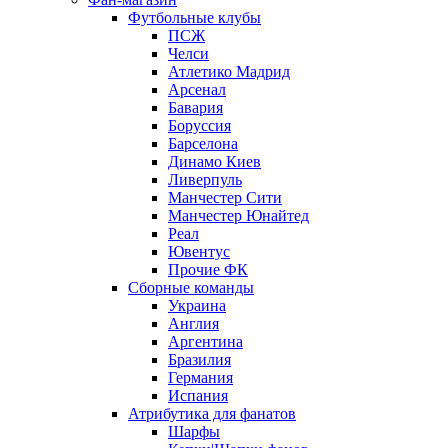
Футбольные клубы
ПСЖ
Челси
Атлетико Мадрид
Арсенал
Бавария
Боруссия
Барселона
Динамо Киев
Ливерпуль
Манчестер Сити
Манчестер Юнайтед
Реал
Ювентус
Прочие ФК
Сборные команды
Украина
Англия
Аргентина
Бразилия
Германия
Испания
Атрибутика для фанатов
Шарфы