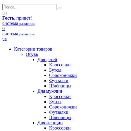
ua
Гость
, привет!
система
размеров
0
система
размеров
ua
Категории товаров
Обувь
Для детей
Кроссовки
Бутсы
Сороконожки
Футзалки
Шлёпанцы
Для мужчин
Кроссовки
Бутсы
Сороконожки
Футзалки
Шлепанцы
Для женщин
Кроссовки