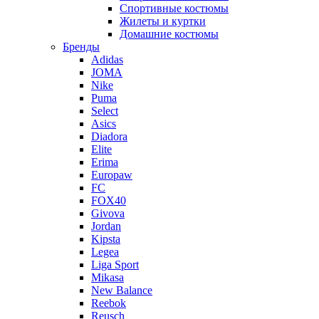
Спортивные костюмы
Жилеты и куртки
Домашние костюмы
Бренды
Adidas
JOMA
Nike
Puma
Select
Asics
Diadora
Elite
Erima
Europaw
FC
FOX40
Givova
Jordan
Kipsta
Legea
Liga Sport
Mikasa
New Balance
Reebok
Reusch