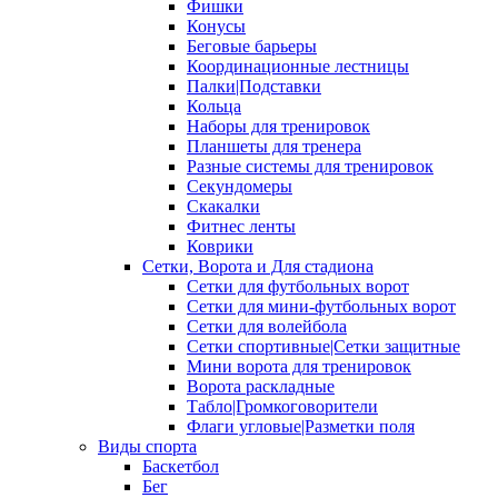
Фишки
Конусы
Беговые барьеры
Координационные лестницы
Палки|Подставки
Кольца
Наборы для тренировок
Планшеты для тренера
Разные системы для тренировок
Секундомеры
Скакалки
Фитнес ленты
Коврики
Сетки, Ворота и Для стадиона
Сетки для футбольных ворот
Сетки для мини-футбольных ворот
Сетки для волейбола
Сетки спортивные|Сетки защитные
Мини ворота для тренировок
Ворота раскладные
Табло|Громкоговорители
Флаги угловые|Разметки поля
Виды спорта
Баскетбол
Бег