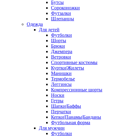
Бутсы
Сороконожки
Футзалки
Шлепанцы
Одежда
Для детей
Футболки
Шорты
Брюки
Джемпера
Ветровки
Спортивные костюмы
Куртки|Жилеты
Манишки
Термобелье
Леггинсы
Компрессионные шорты
Носки
Гетры
Шапки|Баффы
Перчатки
Кепки|Панамы|Банданы
Футбольная форма
Для мужчин
Футболки