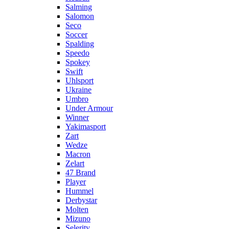
Salming
Salomon
Seco
Soccer
Spalding
Speedo
Spokey
Swift
Uhlsport
Ukraine
Umbro
Under Armour
Winner
Yakimasport
Zart
Wedze
Macron
Zelart
47 Brand
Player
Hummel
Derbystar
Molten
Mizuno
Selerity