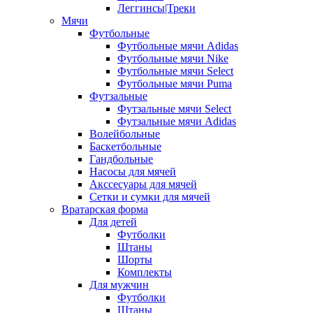
Леггинсы|Треки
Мячи
Футбольные
Футбольные мячи Adidas
Футбольные мячи Nike
Футбольные мячи Select
Футбольные мячи Puma
Футзальные
Футзальные мячи Select
Футзальные мячи Adidas
Волейбольные
Баскетбольные
Гандбольные
Насосы для мячей
Акссесуары для мячей
Сетки и сумки для мячей
Вратарская форма
Для детей
Футболки
Штаны
Шорты
Комплекты
Для мужчин
Футболки
Штаны