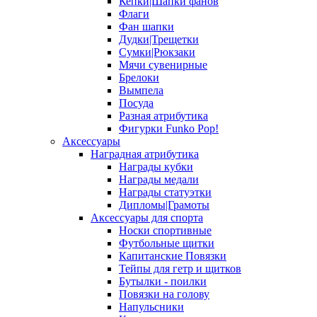
Кепки|Шапки фанов
Флаги
Фан шапки
Дудки|Трещетки
Сумки|Рюкзаки
Мячи сувенирные
Брелоки
Вымпела
Посуда
Разная атрибутика
Фигурки Funko Pop!
Аксессуары
Наградная атрибутика
Награды кубки
Награды медали
Награды статуэтки
Дипломы|Грамоты
Аксессуары для спорта
Носки спортивные
Футбольные щитки
Капитанские Повязки
Тейпы для гетр и щитков
Бутылки - поилки
Повязки на голову
Напульсники