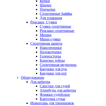
Кепки
Шапки
Перчатки
Спортивные баффы
Для плавания
Рюкзаки, Сумки
Сумки спортивные
Рюкзаки спортивные
Мешки
Мини-сумки
Спортивная защита
Наколенники
Налокотники
Голеностопы
Кинезио тейпы
Спортивная медицина
Бандажи для рук
Бандажи для ног
Оборудование
Для арбитра
Свистки для судей
Атрибуты для арбитра
Флажки судейские
Карточки судьи
Инвентарь для тренировок