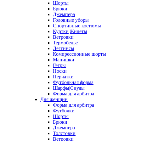
Шорты
Брюки
Джемпера
Головные уборы
Спортивные костюмы
Куртки|Жилеты
Ветровки
Термобелье
Леггинсы
Компрессионные шорты
Манишки
Гетры
Носки
Перчатки
Футбольная форма
Шарфы|Снуды
Форма для арбитра
Для женщин
Форма для арбитра
Футболки
Шорты
Брюки
Джемпера
Толстовки
Ветровки