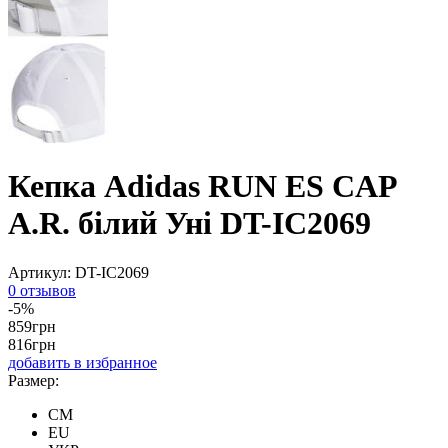
Кепка Adidas RUN ES CAP
A.R. білий Уні DT-IC2069
Артикул:
DT-IC2069
0 отзывов
-5%
859
грн
816
грн
добавить в избранное
Размер:
CM
EU