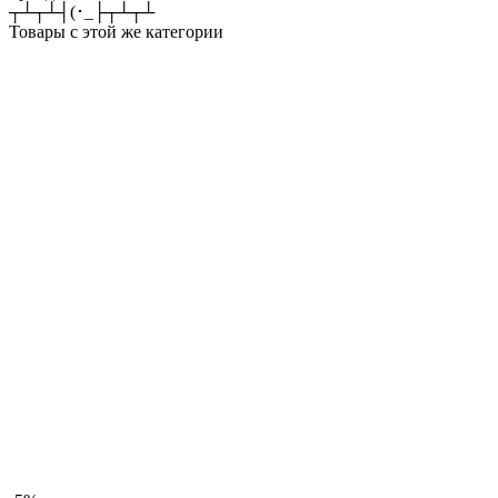
┬┴┬┴┤(･_├┬┴┬┴
Товары с этой же категории