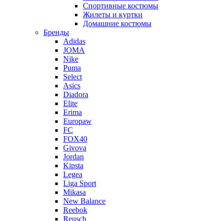
Спортивные костюмы
Жилеты и куртки
Домашние костюмы
Бренды
Adidas
JOMA
Nike
Puma
Select
Asics
Diadora
Elite
Erima
Europaw
FC
FOX40
Givova
Jordan
Kipsta
Legea
Liga Sport
Mikasa
New Balance
Reebok
Reusch