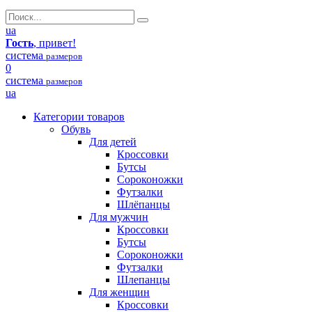
ua
Гость
, привет!
система
размеров
0
система
размеров
ua
Категории товаров
Обувь
Для детей
Кроссовки
Бутсы
Сороконожки
Футзалки
Шлёпанцы
Для мужчин
Кроссовки
Бутсы
Сороконожки
Футзалки
Шлепанцы
Для женщин
Кроссовки