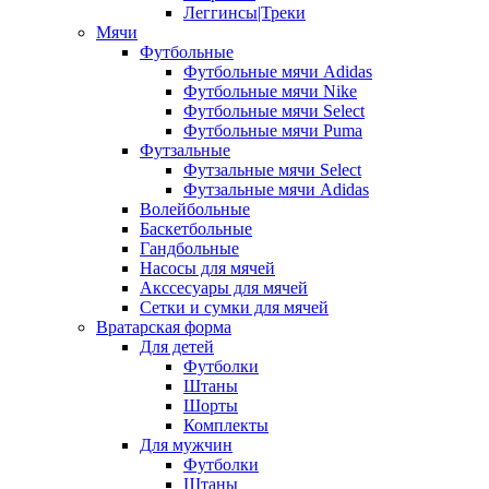
Леггинсы|Треки
Мячи
Футбольные
Футбольные мячи Adidas
Футбольные мячи Nike
Футбольные мячи Select
Футбольные мячи Puma
Футзальные
Футзальные мячи Select
Футзальные мячи Adidas
Волейбольные
Баскетбольные
Гандбольные
Насосы для мячей
Акссесуары для мячей
Сетки и сумки для мячей
Вратарская форма
Для детей
Футболки
Штаны
Шорты
Комплекты
Для мужчин
Футболки
Штаны