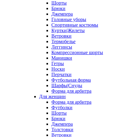
Шорты
Брюки
Джемпера
Головные уборы
Спортивные костюмы
Куртки|Жилеты
Ветровки
Термобелье
Леггинсы
Компрессионные шорты
Манишки
Гетры
Носки
Перчатки
Футбольная форма
Шарфы|Снуды
Форма для арбитра
Для женщин
Форма для арбитра
Футболки
Шорты
Брюки
Джемпера
Толстовки
Ветровки