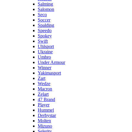
Salming
Salomon
Seco
Soccer
Spalding
Speedo
Spokey
Swift
Uhlsport
Ukraine
Umbro
Under Armour
Winner
Yakimasport
Zart
Wedze
Macron
Zelart
47 Brand
Player
Hummel
Derbystar
Molten
Mizuno
Selerity