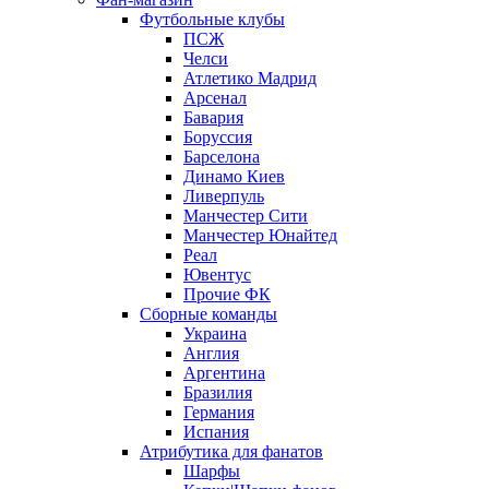
Футбольные клубы
ПСЖ
Челси
Атлетико Мадрид
Арсенал
Бавария
Боруссия
Барселона
Динамо Киев
Ливерпуль
Манчестер Сити
Манчестер Юнайтед
Реал
Ювентус
Прочие ФК
Сборные команды
Украина
Англия
Аргентина
Бразилия
Германия
Испания
Атрибутика для фанатов
Шарфы