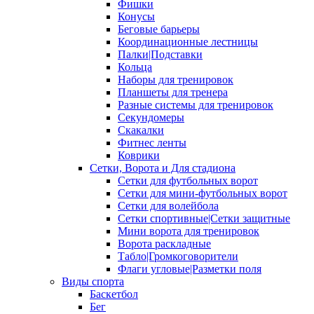
Фишки
Конусы
Беговые барьеры
Координационные лестницы
Палки|Подставки
Кольца
Наборы для тренировок
Планшеты для тренера
Разные системы для тренировок
Секундомеры
Скакалки
Фитнес ленты
Коврики
Сетки, Ворота и Для стадиона
Сетки для футбольных ворот
Сетки для мини-футбольных ворот
Сетки для волейбола
Сетки спортивные|Сетки защитные
Мини ворота для тренировок
Ворота раскладные
Табло|Громкоговорители
Флаги угловые|Разметки поля
Виды спорта
Баскетбол
Бег