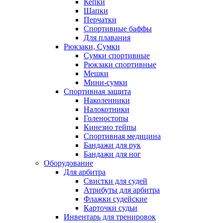
Кепки
Шапки
Перчатки
Спортивные баффы
Для плавания
Рюкзаки, Сумки
Сумки спортивные
Рюкзаки спортивные
Мешки
Мини-сумки
Спортивная защита
Наколенники
Налокотники
Голеностопы
Кинезио тейпы
Спортивная медицина
Бандажи для рук
Бандажи для ног
Оборудование
Для арбитра
Свистки для судей
Атрибуты для арбитра
Флажки судейские
Карточки судьи
Инвентарь для тренировок