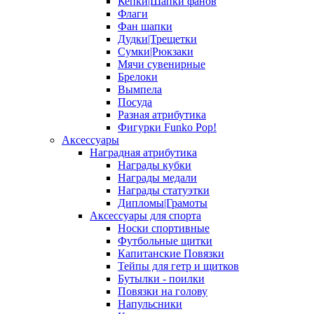
Кепки|Шапки фанов
Флаги
Фан шапки
Дудки|Трещетки
Сумки|Рюкзаки
Мячи сувенирные
Брелоки
Вымпела
Посуда
Разная атрибутика
Фигурки Funko Pop!
Аксессуары
Наградная атрибутика
Награды кубки
Награды медали
Награды статуэтки
Дипломы|Грамоты
Аксессуары для спорта
Носки спортивные
Футбольные щитки
Капитанские Повязки
Тейпы для гетр и щитков
Бутылки - поилки
Повязки на голову
Напульсники