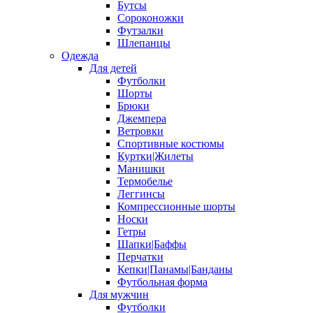
Бутсы
Сороконожки
Футзалки
Шлепанцы
Одежда
Для детей
Футболки
Шорты
Брюки
Джемпера
Ветровки
Спортивные костюмы
Куртки|Жилеты
Манишки
Термобелье
Леггинсы
Компрессионные шорты
Носки
Гетры
Шапки|Баффы
Перчатки
Кепки|Панамы|Банданы
Футбольная форма
Для мужчин
Футболки