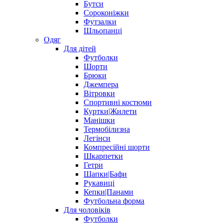
Бутси
Сороконіжки
Футзалки
Шльопанці
Одяг
Для дітей
Футболки
Шорти
Брюки
Джемпера
Вітровки
Спортивні костюми
Куртки|Жилети
Манішки
Термобілизна
Легінси
Компресійні шорти
Шкарпетки
Гетри
Шапки|Бафи
Рукавиці
Кепки|Панами
Футбольна форма
Для чоловіків
Футболки