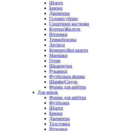
Шорти
Брюки
Джемпера
Головні убори
Спортивні костюми
Куртки|Жилети
Вітровки
Термобілизна
Легінси
Компресійні шорти
Манішки
Гетри
Шкарпетки
Рукавиці
Футбольна форма
Шарфи|Снуди
Форма для арбітра
Для жінок
Форма для арбітра
Футболки
Шорти
Брюки
Джемпера
Толстовки
Вітровки