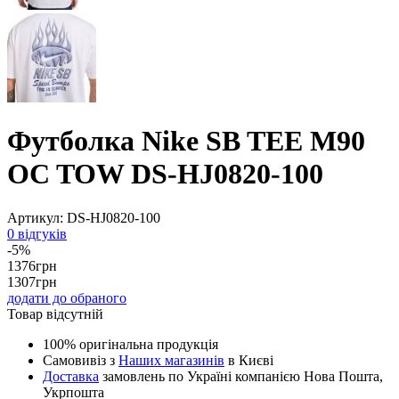
Футболка Nike SB TEE M90
OC TOW DS-HJ0820-100
Артикул:
DS-HJ0820-100
0 відгуків
-5%
1376
грн
1307
грн
додати до обраного
Товар відсутній
100% оригінальна продукція
Самовивіз з
Наших магазинів
в Києві
Доставка
замовлень по Україні компанією Нова Пошта,
Укрпошта