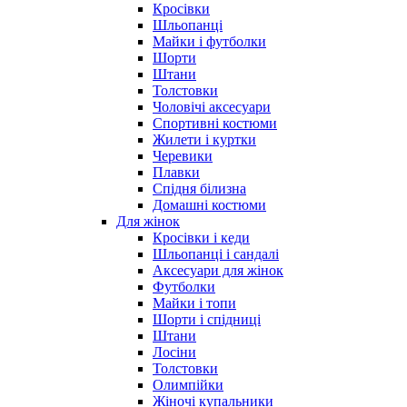
Кросівки
Шльопанці
Майки і футболки
Шорти
Штани
Толстовки
Чоловічі аксесуари
Спортивні костюми
Жилети і куртки
Черевики
Плавки
Спідня білизна
Домашні костюми
Для жінок
Кросівки і кеди
Шльопанці і сандалі
Аксесуари для жінок
Футболки
Майки і топи
Шорти і спідниці
Штани
Лосіни
Толстовки
Олимпійки
Жіночі купальники