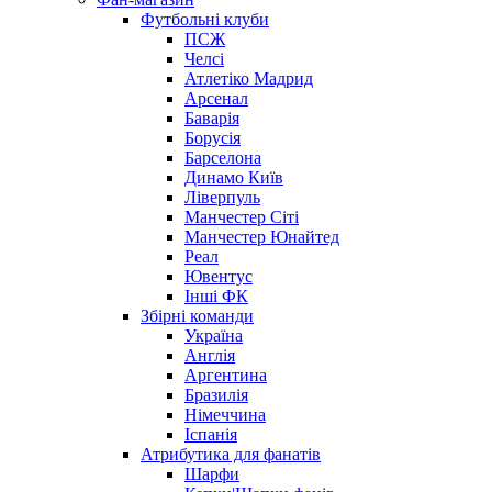
Футбольні клуби
ПСЖ
Челсі
Атлетіко Мадрид
Арсенал
Баварія
Борусія
Барселона
Динамо Київ
Ліверпуль
Манчестер Сіті
Манчестер Юнайтед
Реал
Ювентус
Інші ФК
Збірні команди
Україна
Англія
Аргентина
Бразилія
Німеччина
Іспанія
Атрибутика для фанатів
Шарфи