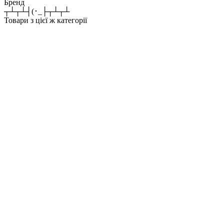
Бренд
┬┴┬┴┤(･_├┬┴┬┴
Товари з цієї ж категорії