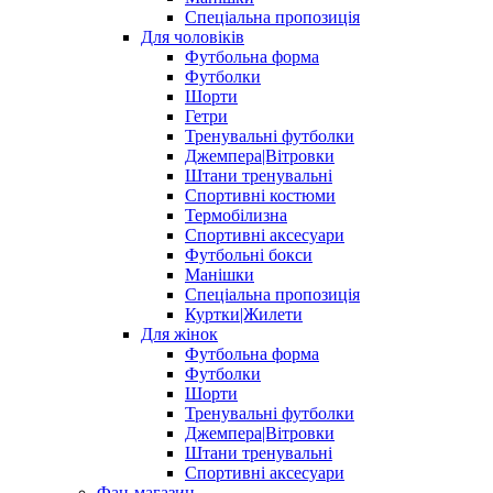
Спеціальна пропозиція
Для чоловіків
Футбольна форма
Футболки
Шорти
Гетри
Тренувальні футболки
Джемпера|Вітровки
Штани тренувальні
Спортивні костюми
Термобілизна
Спортивні аксесуари
Футбольні бокси
Манішки
Спеціальна пропозиція
Куртки|Жилети
Для жінок
Футбольна форма
Футболки
Шорти
Тренувальні футболки
Джемпера|Вітровки
Штани тренувальні
Спортивні аксесуари
Фан-магазин