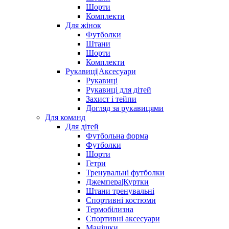
Шорти
Комплекти
Для жінок
Футболки
Штани
Шорти
Комплекти
Рукавиці|Аксесуари
Рукавиці
Рукавиці для дітей
Захист і тейпи
Догляд за рукавицями
Для команд
Для дітей
Футбольна форма
Футболки
Шорти
Гетри
Тренувальні футболки
Джемпера|Куртки
Штани тренувальні
Спортивні костюми
Термобілизна
Спортивні аксесуари
Манішки