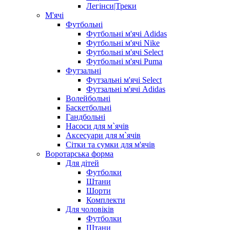
Легінси|Треки
М'ячі
Футбольні
Футбольні м'ячі Adidas
Футбольні м'ячі Nike
Футбольні м'ячі Select
Футбольні м'ячі Puma
Футзальні
Футзальні м'ячі Select
Футзальні м'ячі Adidas
Волейбольні
Баскетбольні
Гандбольні
Насоси для м`ячів
Аксесуари для м`ячів
Сітки та сумки для м'ячів
Воротарська форма
Для дітей
Футболки
Штани
Шорти
Комплекти
Для чоловіків
Футболки
Штани