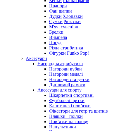
Кепки|Шапки фанів
Прапори
Фан шапки
Дудки|Хлопавки
Сумки|Рюкзаки
М'ячі сувенірні
Брелки
Вимпела
Посуд
Різна атрибутика
Фігурки Funko Pop!
Аксесуари
Нагородна атрибутика
Нагороди кубки
Нагороди медалі
Нагороди статуетки
Дипломи|Грамоти
Аксесуари для спорту
Шкарпетки спортивні
Футбольні щитки
Капитанскі пов`язки
Фіксатори для гетр та щитків
Пляшки - поїлки
Пов`язки на голову
Напульсники