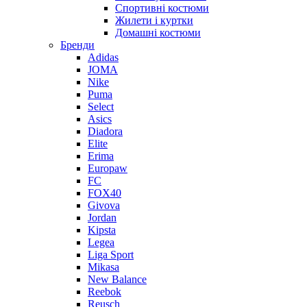
Спортивні костюми
Жилети і куртки
Домашні костюми
Бренди
Adidas
JOMA
Nike
Puma
Select
Asics
Diadora
Elite
Erima
Europaw
FC
FOX40
Givova
Jordan
Kipsta
Legea
Liga Sport
Mikasa
New Balance
Reebok
Reusch