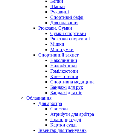
Кепки
Шапки
Рукавиці
Спортивні бафи
Для плавання
Рюкзаки, Сумки
Сумки спортивні
Рюкзаки спортивні
Мішки
Міні-сумки
Спортивний захист
Наколінники
Налокітники
Гомілкостопи
Кінезіо тейпи
Спортивна медицина
Бандажі для рук
Бандажі для ніг
Обладнання
Для арбітра
Свистки
Атрибути для арбітра
Прапорці судді
Картки судді
Інвентар для тренувань