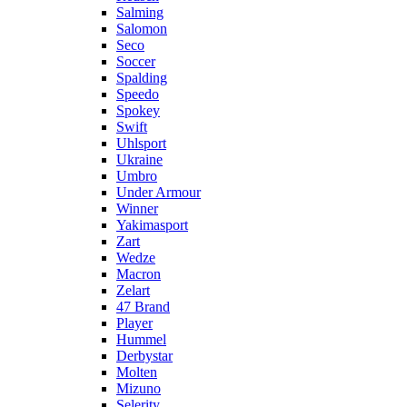
Salming
Salomon
Seco
Soccer
Spalding
Speedo
Spokey
Swift
Uhlsport
Ukraine
Umbro
Under Armour
Winner
Yakimasport
Zart
Wedze
Macron
Zelart
47 Brand
Player
Hummel
Derbystar
Molten
Mizuno
Selerity