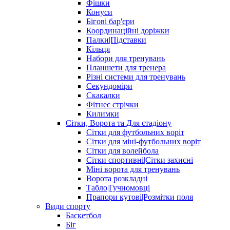
Фішки
Конуси
Бігові бар'єри
Координаційні доріжки
Палки|Підставки
Кільця
Набори для тренувань
Планшети для тренера
Різні системи для тренувань
Секундоміри
Скакалки
Фітнес стрічки
Килимки
Сітки, Ворота та Для стадіону
Сітки для футбольних воріт
Сітки для міні-футбольних воріт
Сітки для волейбола
Сітки спортивні|Cітки захисні
Міні ворота для тренувань
Ворота розкладні
Табло|Гучномовці
Прапори кутові|Розмітки поля
Види спорту
Баскетбол
Біг