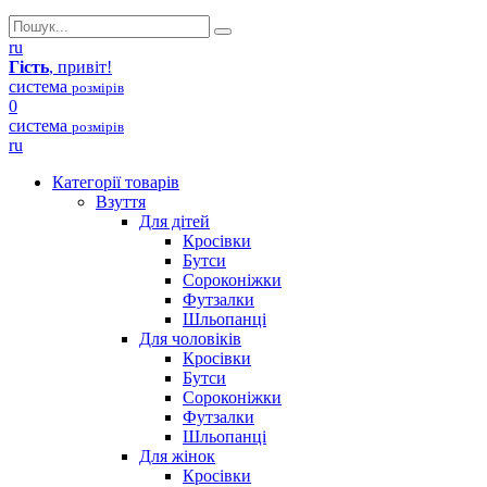
ru
Гість
, привіт!
система
розмірів
0
система
розмірів
ru
Категорії товарів
Взуття
Для дітей
Кросівки
Бутси
Сороконіжки
Футзалки
Шльопанці
Для чоловіків
Кросівки
Бутси
Сороконіжки
Футзалки
Шльопанці
Для жінок
Кросівки