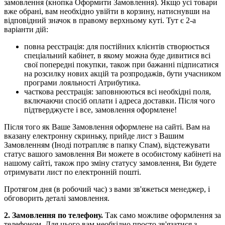
замовлення (кнопка Оформити Замовлення). Якщо усі товари
вже обрані, вам необхідно увійти в корзину, натиснувши на
відповідний значок в правому верхньому куті. Тут є 2-а
варіанти дій:
повна реєстрація: для постійних клієнтів створюється
спеціальний кабінет, в якому можна буде дивитися всі
свої попередні покупки, також при бажанні підписатися
на розсилку нових акцій та розпродажів, бути учасником
програми лояльності Атрибутика.
часткова реєстрація: заповнюються всі необхідні поля,
включаючи спосіб оплати і адреса доставки. Після чого
підтверджуєте і все, замовлення оформлене!
Після того як Ваше Замовлення оформлене на сайті. Вам на
вказану електронну скриньку, прийде лист з Вашим
Замовленням (Іноді потрапляє в папку Спам), відстежувати
статус вашого замовлення Ви можете в особистому кабінеті на
нашому сайті, також про зміну статусу замовлення, Ви будете
отримувати лист по електронній пошті.
Протягом дня (в робочий час) з вами зв'яжеться менеджер, і
обговорить деталі замовлення.
2. Замовлення по телефону.
Так само можливе оформлення за
телефоном. Для цього вам необхідно просто зв'язатися з