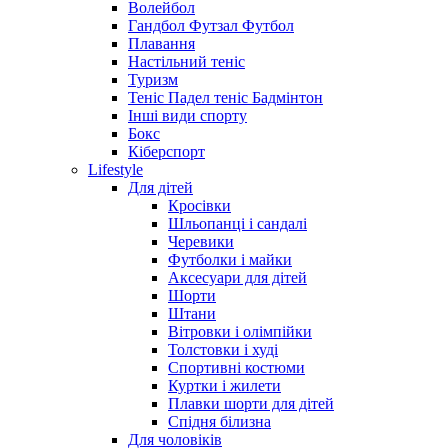
Волейбол
Гандбол Футзал Футбол
Плавання
Настільний теніс
Туризм
Теніс Падел теніс Бадмінтон
Інші види спорту
Бокс
Кіберспорт
Lifestyle
Для дітей
Кросівки
Шльопанці і сандалі
Черевики
Футболки і майки
Аксесуари для дітей
Шорти
Штани
Вітровки і олімпійки
Толстовки і худі
Спортивні костюми
Куртки і жилети
Плавки шорти для дітей
Спідня білизна
Для чоловіків