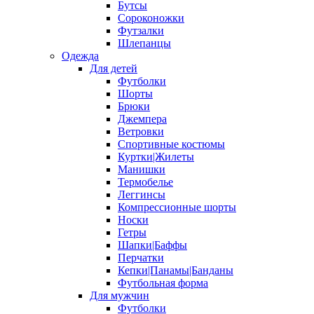
Бутсы
Сороконожки
Футзалки
Шлепанцы
Одежда
Для детей
Футболки
Шорты
Брюки
Джемпера
Ветровки
Спортивные костюмы
Куртки|Жилеты
Манишки
Термобелье
Леггинсы
Компрессионные шорты
Носки
Гетры
Шапки|Баффы
Перчатки
Кепки|Панамы|Банданы
Футбольная форма
Для мужчин
Футболки