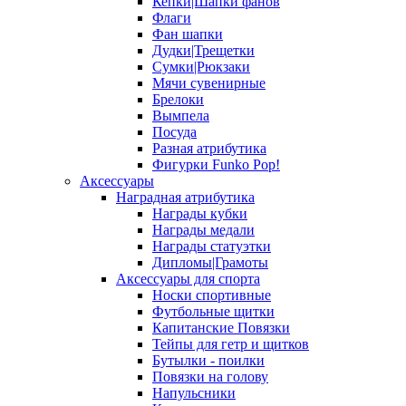
Кепки|Шапки фанов
Флаги
Фан шапки
Дудки|Трещетки
Сумки|Рюкзаки
Мячи сувенирные
Брелоки
Вымпела
Посуда
Разная атрибутика
Фигурки Funko Pop!
Аксессуары
Наградная атрибутика
Награды кубки
Награды медали
Награды статуэтки
Дипломы|Грамоты
Аксессуары для спорта
Носки спортивные
Футбольные щитки
Капитанские Повязки
Тейпы для гетр и щитков
Бутылки - поилки
Повязки на голову
Напульсники