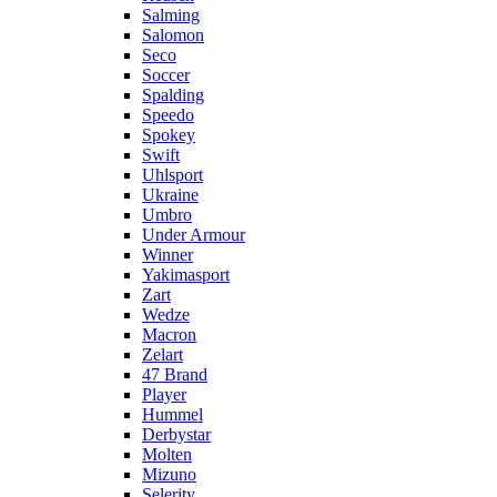
Salming
Salomon
Seco
Soccer
Spalding
Speedo
Spokey
Swift
Uhlsport
Ukraine
Umbro
Under Armour
Winner
Yakimasport
Zart
Wedze
Macron
Zelart
47 Brand
Player
Hummel
Derbystar
Molten
Mizuno
Selerity