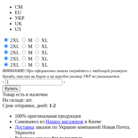
CM
EU
УКР
UK
US
2XL
M
XL
2XL
M
XL
2XL
M
XL
2XL
M
XL
2XL
M
XL
ВНИМАНИЕ! При оформлении заказа сверяйтесь с таблицей размеров
бренда, так как на бирке и на коробке размер УКР не указывается.
‹
›
Купить
Товар есть в наличии
На складе:
шт.
Срок отправки, дней:
1-2
100% оригинальная продукция
Самовывоз из
Наших магазинов
в Киеве
Доставка
заказов по Украине компанией Новая Почта,
Укрпочта