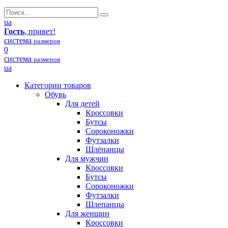
ua
Гость
, привет!
система
размеров
0
система
размеров
ua
Категории товаров
Обувь
Для детей
Кроссовки
Бутсы
Сороконожки
Футзалки
Шлёпанцы
Для мужчин
Кроссовки
Бутсы
Сороконожки
Футзалки
Шлепанцы
Для женщин
Кроссовки