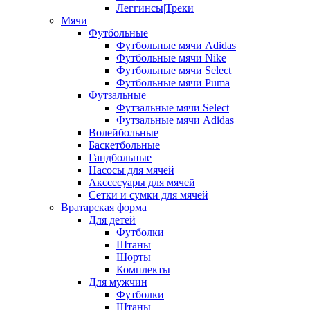
Леггинсы|Треки
Мячи
Футбольные
Футбольные мячи Adidas
Футбольные мячи Nike
Футбольные мячи Select
Футбольные мячи Puma
Футзальные
Футзальные мячи Select
Футзальные мячи Adidas
Волейбольные
Баскетбольные
Гандбольные
Насосы для мячей
Акссесуары для мячей
Сетки и сумки для мячей
Вратарская форма
Для детей
Футболки
Штаны
Шорты
Комплекты
Для мужчин
Футболки
Штаны