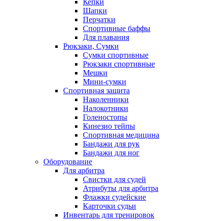
Кепки
Шапки
Перчатки
Спортивные баффы
Для плавания
Рюкзаки, Сумки
Сумки спортивные
Рюкзаки спортивные
Мешки
Мини-сумки
Спортивная защита
Наколенники
Налокотники
Голеностопы
Кинезио тейпы
Спортивная медицина
Бандажи для рук
Бандажи для ног
Оборудование
Для арбитра
Свистки для судей
Атрибуты для арбитра
Флажки судейские
Карточки судьи
Инвентарь для тренировок