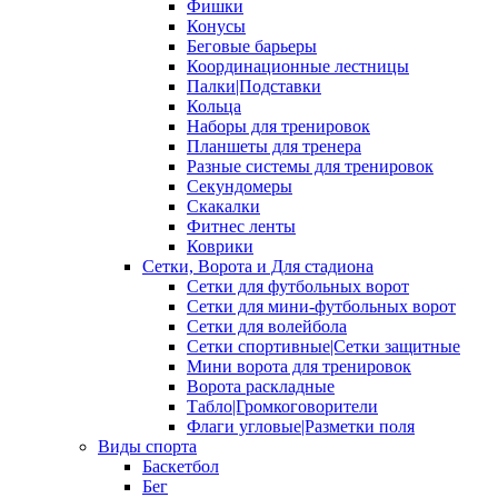
Фишки
Конусы
Беговые барьеры
Координационные лестницы
Палки|Подставки
Кольца
Наборы для тренировок
Планшеты для тренера
Разные системы для тренировок
Секундомеры
Скакалки
Фитнес ленты
Коврики
Сетки, Ворота и Для стадиона
Сетки для футбольных ворот
Сетки для мини-футбольных ворот
Сетки для волейбола
Сетки спортивные|Сетки защитные
Мини ворота для тренировок
Ворота раскладные
Табло|Громкоговорители
Флаги угловые|Разметки поля
Виды спорта
Баскетбол
Бег