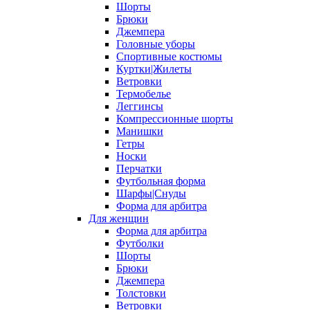
Шорты
Брюки
Джемпера
Головные уборы
Спортивные костюмы
Куртки|Жилеты
Ветровки
Термобелье
Леггинсы
Компрессионные шорты
Манишки
Гетры
Носки
Перчатки
Футбольная форма
Шарфы|Снуды
Форма для арбитра
Для женщин
Форма для арбитра
Футболки
Шорты
Брюки
Джемпера
Толстовки
Ветровки