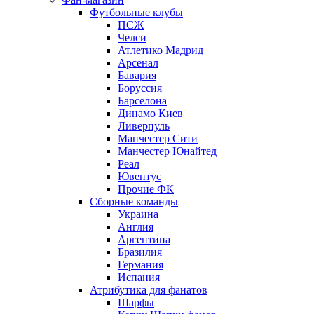
Футбольные клубы
ПСЖ
Челси
Атлетико Мадрид
Арсенал
Бавария
Боруссия
Барселона
Динамо Киев
Ливерпуль
Манчестер Сити
Манчестер Юнайтед
Реал
Ювентус
Прочие ФК
Сборные команды
Украина
Англия
Аргентина
Бразилия
Германия
Испания
Атрибутика для фанатов
Шарфы