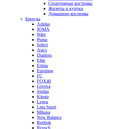
Спортивные костюмы
Жилеты и куртки
Домашние костюмы
Бренды
Adidas
JOMA
Nike
Puma
Select
Asics
Diadora
Elite
Erima
Europaw
FC
FOX40
Givova
Jordan
Kipsta
Legea
Liga Sport
Mikasa
New Balance
Reebok
Reusch