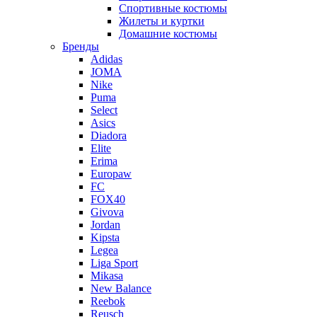
Спортивные костюмы
Жилеты и куртки
Домашние костюмы
Бренды
Adidas
JOMA
Nike
Puma
Select
Asics
Diadora
Elite
Erima
Europaw
FC
FOX40
Givova
Jordan
Kipsta
Legea
Liga Sport
Mikasa
New Balance
Reebok
Reusch