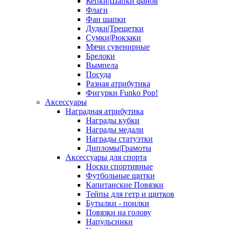
Кепки|Шапки фанов
Флаги
Фан шапки
Дудки|Трещетки
Сумки|Рюкзаки
Мячи сувенирные
Брелоки
Вымпела
Посуда
Разная атрибутика
Фигурки Funko Pop!
Аксессуары
Наградная атрибутика
Награды кубки
Награды медали
Награды статуэтки
Дипломы|Грамоты
Аксессуары для спорта
Носки спортивные
Футбольные щитки
Капитанские Повязки
Тейпы для гетр и щитков
Бутылки - поилки
Повязки на голову
Напульсники