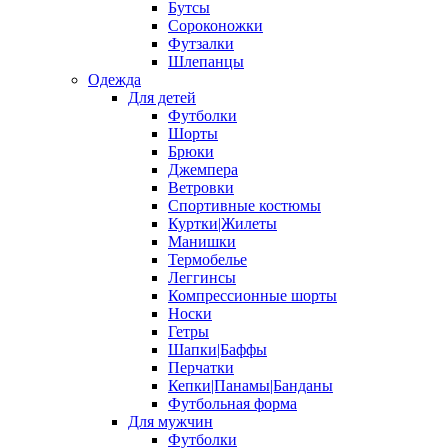
Бутсы
Сороконожки
Футзалки
Шлепанцы
Одежда
Для детей
Футболки
Шорты
Брюки
Джемпера
Ветровки
Спортивные костюмы
Куртки|Жилеты
Манишки
Термобелье
Леггинсы
Компрессионные шорты
Носки
Гетры
Шапки|Баффы
Перчатки
Кепки|Панамы|Банданы
Футбольная форма
Для мужчин
Футболки