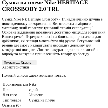
Сумка на плече Nike HERITAGE
CROSSBODY 2.0 TRL
Сумка Nike Nk Heritage Crossbody - Trl надзвичайно зручна в
повсякденному використанні. Виготовлена з міцного
матеріалу, який гарантує тривалий термін експлуатації.
Основне відділення забезпечує достатньо місця для зберігання
Ваших речей. Передня кишені на блискавці призначена для
дрібничок, які завжди мають бути під рукою. Регульований
ремінь дає змогу налаштувати необхідну довжину для
комфортної посадки. Логотип акуратно доповнює дизайн
виробу та вказує на приналежність товару до бренду
Показать...
Скрыть...
Характеристики
Полный список характеристик товара:
Производитель
Nike
Цвет
сірий
Для кого
Унисекс
Тип товара
Сумка на плече
Отзывы (0)