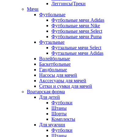
Леггинсы|Треки
Мячи
Футбольные
Футбольные мячи Adidas
Футбольные мячи Nike
Футбольные мячи Select
Футбольные мячи Puma
Футзальные
Футзальные мячи Select
Футзальные мячи Adidas
Волейбольные
Баскетбольные
Гандбольные
Насосы для мячей
Акссесуары для мячей
Сетки и сумки для мячей
Вратарская форма
Для детей
Футболки
Штаны
Шорты
Комплекты
Для мужчин
Футболки
Штаны