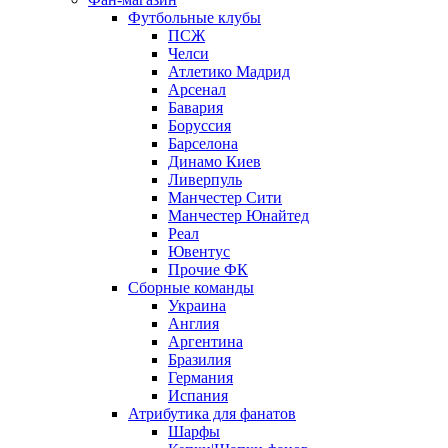
Футбольные клубы
ПСЖ
Челси
Атлетико Мадрид
Арсенал
Бавария
Боруссия
Барселона
Динамо Киев
Ливерпуль
Манчестер Сити
Манчестер Юнайтед
Реал
Ювентус
Прочие ФК
Сборные команды
Украина
Англия
Аргентина
Бразилия
Германия
Испания
Атрибутика для фанатов
Шарфы