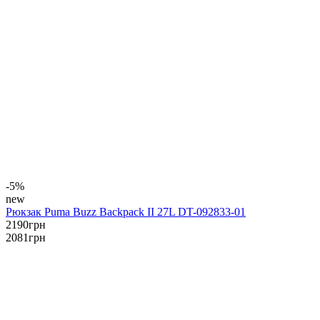
-5%
new
Рюкзак Puma Buzz Backpack II 27L DT-092833-01
2190
грн
2081
грн