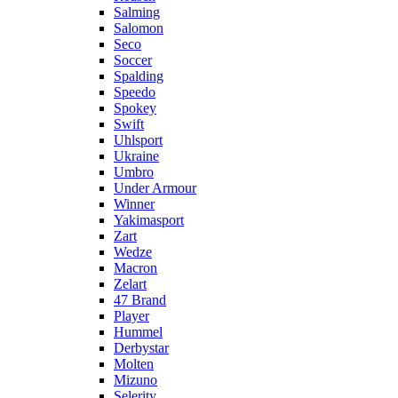
Salming
Salomon
Seco
Soccer
Spalding
Speedo
Spokey
Swift
Uhlsport
Ukraine
Umbro
Under Armour
Winner
Yakimasport
Zart
Wedze
Macron
Zelart
47 Brand
Player
Hummel
Derbystar
Molten
Mizuno
Selerity