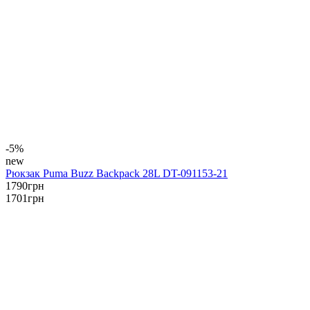
-5%
new
Рюкзак Puma Buzz Backpack 28L DT-091153-21
1790
грн
1701
грн