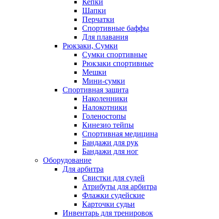
Кепки
Шапки
Перчатки
Спортивные баффы
Для плавания
Рюкзаки, Сумки
Сумки спортивные
Рюкзаки спортивные
Мешки
Мини-сумки
Спортивная защита
Наколенники
Налокотники
Голеностопы
Кинезио тейпы
Спортивная медицина
Бандажи для рук
Бандажи для ног
Оборудование
Для арбитра
Свистки для судей
Атрибуты для арбитра
Флажки судейские
Карточки судьи
Инвентарь для тренировок