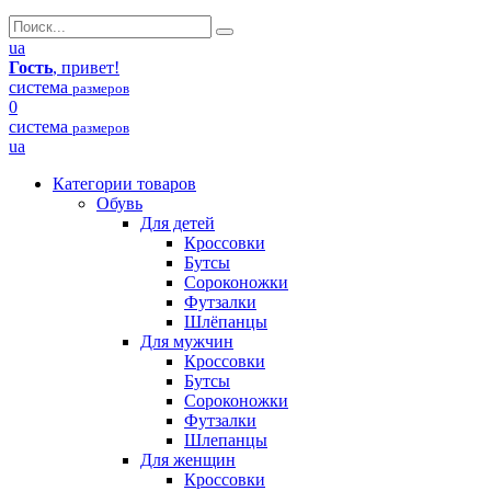
ua
Гость
, привет!
система
размеров
0
система
размеров
ua
Категории товаров
Обувь
Для детей
Кроссовки
Бутсы
Сороконожки
Футзалки
Шлёпанцы
Для мужчин
Кроссовки
Бутсы
Сороконожки
Футзалки
Шлепанцы
Для женщин
Кроссовки