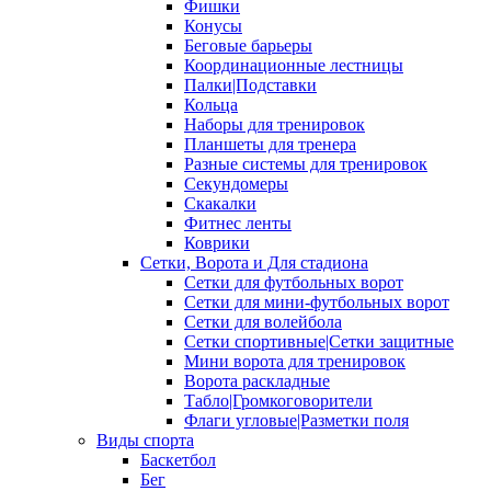
Фишки
Конусы
Беговые барьеры
Координационные лестницы
Палки|Подставки
Кольца
Наборы для тренировок
Планшеты для тренера
Разные системы для тренировок
Секундомеры
Скакалки
Фитнес ленты
Коврики
Сетки, Ворота и Для стадиона
Сетки для футбольных ворот
Сетки для мини-футбольных ворот
Сетки для волейбола
Сетки спортивные|Сетки защитные
Мини ворота для тренировок
Ворота раскладные
Табло|Громкоговорители
Флаги угловые|Разметки поля
Виды спорта
Баскетбол
Бег