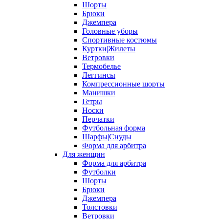
Шорты
Брюки
Джемпера
Головные уборы
Спортивные костюмы
Куртки|Жилеты
Ветровки
Термобелье
Леггинсы
Компрессионные шорты
Манишки
Гетры
Носки
Перчатки
Футбольная форма
Шарфы|Снуды
Форма для арбитра
Для женщин
Форма для арбитра
Футболки
Шорты
Брюки
Джемпера
Толстовки
Ветровки