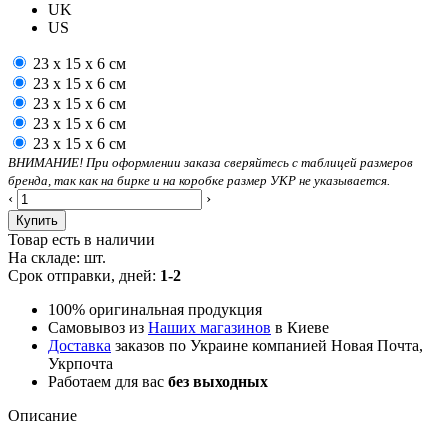
UK
US
23 х 15 х 6 см
23 х 15 х 6 см
23 х 15 х 6 см
23 х 15 х 6 см
23 х 15 х 6 см
ВНИМАНИЕ! При оформлении заказа сверяйтесь с таблицей размеров
бренда, так как на бирке и на коробке размер УКР не указывается.
‹
›
Купить
Товар есть в наличии
На складе:
шт.
Срок отправки, дней:
1-2
100% оригинальная продукция
Самовывоз из
Наших магазинов
в Киеве
Доставка
заказов по Украине компанией Новая Почта,
Укрпочта
Работаем для вас
без выходных
Описание