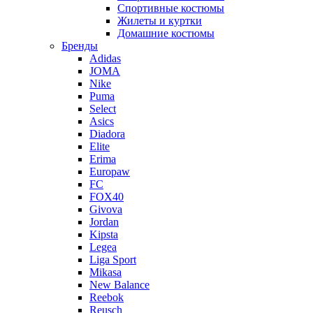
Спортивные костюмы
Жилеты и куртки
Домашние костюмы
Бренды
Adidas
JOMA
Nike
Puma
Select
Asics
Diadora
Elite
Erima
Europaw
FC
FOX40
Givova
Jordan
Kipsta
Legea
Liga Sport
Mikasa
New Balance
Reebok
Reusch