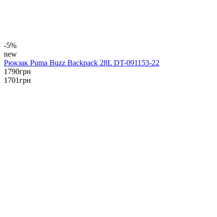
-5%
new
Рюкзак Puma Buzz Backpack 28L DT-091153-22
1790
грн
1701
грн