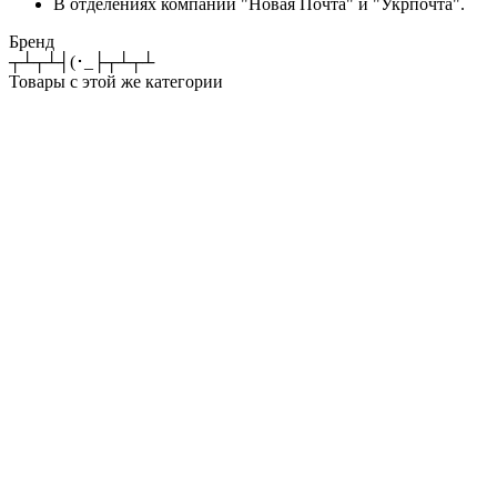
В отделениях компаний "Новая Почта" и "Укрпочта".
Бренд
┬┴┬┴┤(･_├┬┴┬┴
Товары с этой же категории