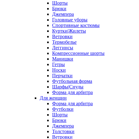
Шорты
Брюки
Джемпера
Головные уборы
Спортивные костюмы
Куртки|Жилеты
Ветровки
Термобелье
Леггинсы
Компрессионные шорты
Манишки
Гетры
Носки
Перчатки
Футбольная форма
Шарфы|Снуды
Форма для арбитра
Для женщин
Форма для арбитра
Футболки
Шорты
Брюки
Джемпера
Толстовки
Ветровки