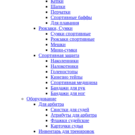
Кепки
Шапки
Перчатки
Спортивные баффы
Для плавания
Рюкзаки, Сумки
Сумки спортивные
Рюкзаки спортивные
Мешки
Мини-сумки
Спортивная защита
Наколенники
Налокотники
Голеностопы
Кинезио тейпы
Спортивная медицина
Бандажи для рук
Бандажи для ног
Оборудование
Для арбитра
Свистки для судей
Атрибуты для арбитра
Флажки судейские
Карточки судьи
Инвентарь для тренировок