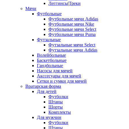
Леггинсы|Треки
Мячи
Футбольные
Футбольные мячи Adidas
Футбольные мячи Nike
Футбольные мячи Select
Футбольные мячи Puma
Футзальные
Футзальные мячи Select
Футзальные мячи Adidas
Волейбольные
Баскетбольные
Гандбольные
Насосы для мячей
Акссесуары для мячей
Сетки и сумки для мячей
Вратарская форма
Для детей
Футболки
Штаны
Шорты
Комплекты
Для мужчин
Футболки
Штаны