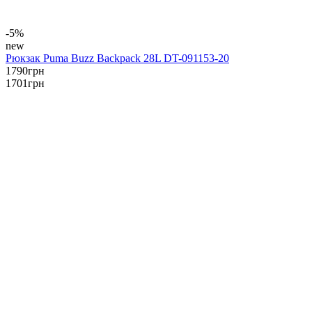
-5%
new
Рюкзак Puma Buzz Backpack 28L DT-091153-20
1790
грн
1701
грн