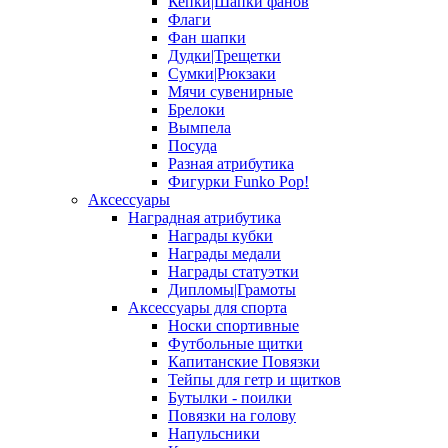
Кепки|Шапки фанов
Флаги
Фан шапки
Дудки|Трещетки
Сумки|Рюкзаки
Мячи сувенирные
Брелоки
Вымпела
Посуда
Разная атрибутика
Фигурки Funko Pop!
Аксессуары
Наградная атрибутика
Награды кубки
Награды медали
Награды статуэтки
Дипломы|Грамоты
Аксессуары для спорта
Носки спортивные
Футбольные щитки
Капитанские Повязки
Тейпы для гетр и щитков
Бутылки - поилки
Повязки на голову
Напульсники