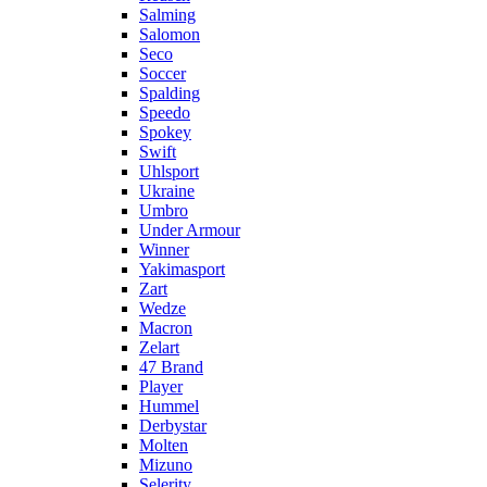
Salming
Salomon
Seco
Soccer
Spalding
Speedo
Spokey
Swift
Uhlsport
Ukraine
Umbro
Under Armour
Winner
Yakimasport
Zart
Wedze
Macron
Zelart
47 Brand
Player
Hummel
Derbystar
Molten
Mizuno
Selerity