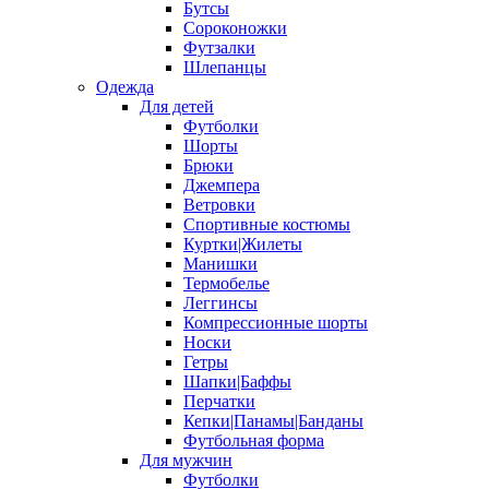
Бутсы
Сороконожки
Футзалки
Шлепанцы
Одежда
Для детей
Футболки
Шорты
Брюки
Джемпера
Ветровки
Спортивные костюмы
Куртки|Жилеты
Манишки
Термобелье
Леггинсы
Компрессионные шорты
Носки
Гетры
Шапки|Баффы
Перчатки
Кепки|Панамы|Банданы
Футбольная форма
Для мужчин
Футболки