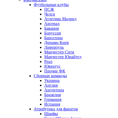
Футбольные клубы
ПСЖ
Челси
Атлетико Мадрид
Арсенал
Бавария
Боруссия
Барселона
Динамо Киев
Ливерпуль
Манчестер Сити
Манчестер Юнайтед
Реал
Ювентус
Прочие ФК
Сборные команды
Украина
Англия
Аргентина
Бразилия
Германия
Испания
Атрибутика для фанатов
Шарфы