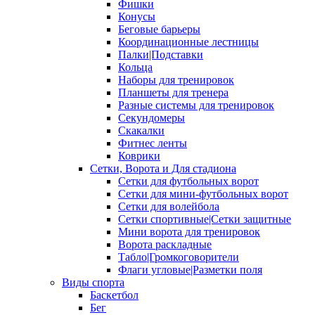
Фишки
Конусы
Беговые барьеры
Координационные лестницы
Палки|Подставки
Кольца
Наборы для тренировок
Планшеты для тренера
Разные системы для тренировок
Секундомеры
Скакалки
Фитнес ленты
Коврики
Сетки, Ворота и Для стадиона
Сетки для футбольных ворот
Сетки для мини-футбольных ворот
Сетки для волейбола
Сетки спортивные|Сетки защитные
Мини ворота для тренировок
Ворота раскладные
Табло|Громкоговорители
Флаги угловые|Разметки поля
Виды спорта
Баскетбол
Бег