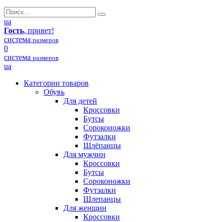
ua
Гость
, привет!
система
размеров
0
система
размеров
ua
Категории товаров
Обувь
Для детей
Кроссовки
Бутсы
Сороконожки
Футзалки
Шлёпанцы
Для мужчин
Кроссовки
Бутсы
Сороконожки
Футзалки
Шлепанцы
Для женщин
Кроссовки