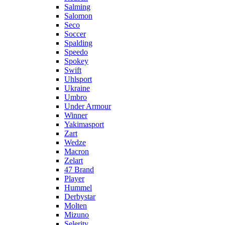
Salming
Salomon
Seco
Soccer
Spalding
Speedo
Spokey
Swift
Uhlsport
Ukraine
Umbro
Under Armour
Winner
Yakimasport
Zart
Wedze
Macron
Zelart
47 Brand
Player
Hummel
Derbystar
Molten
Mizuno
Selerity