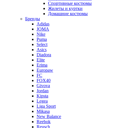
Спортивные костюмы
Жилеты и куртки
Домашние костюмы
Бренды
Adidas
JOMA
Nike
Puma
Select
Asics
Diadora
Elite
Erima
Europaw
FC
FOX40
Givova
Jordan
Kipsta
Legea
Liga Sport
Mikasa
New Balance
Reebok
Reusch