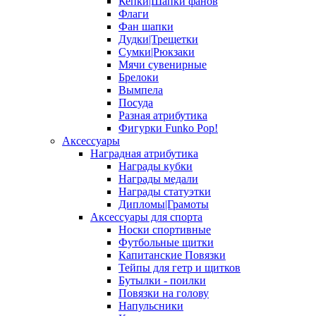
Кепки|Шапки фанов
Флаги
Фан шапки
Дудки|Трещетки
Сумки|Рюкзаки
Мячи сувенирные
Брелоки
Вымпела
Посуда
Разная атрибутика
Фигурки Funko Pop!
Аксессуары
Наградная атрибутика
Награды кубки
Награды медали
Награды статуэтки
Дипломы|Грамоты
Аксессуары для спорта
Носки спортивные
Футбольные щитки
Капитанские Повязки
Тейпы для гетр и щитков
Бутылки - поилки
Повязки на голову
Напульсники