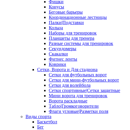
Фишки
Конусы
Беговые барьеры
Координационные лестницы
Палки|Подставки
Кольца
Наборы для тренировок
Планшеты для тренера
Разные системы для тренировок
Секундомеры
Скакалки
Фитнес ленты
Коврики
Сетки, Ворота и Для стадиона
Сетки для футбольных ворот
Сетки для мини-футбольных ворот
Сетки для волейбола
Сетки спортивные|Сетки защитные
Мини ворота для тренировок
Ворота раскладные
Табло|Громкоговорители
Флаги угловые|Разметки поля
Виды спорта
Баскетбол
Бег