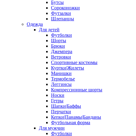
Бутсы
Сороконожки
Футзалки
Шлепанцы
Одежда
Для детей
Футболки
Шорты
Брюки
Джемпера
Ветровки
Спортивные костюмы
Куртки|Жилеты
Манишки
Термобелье
Леггинсы
Компрессионные шорты
Носки
Гетры
Шапки|Баффы
Перчатки
Кепки|Панамы|Банданы
Футбольная форма
Для мужчин
Футболки