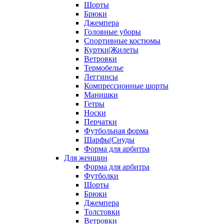
Шорты
Брюки
Джемпера
Головные уборы
Спортивные костюмы
Куртки|Жилеты
Ветровки
Термобелье
Леггинсы
Компрессионные шорты
Манишки
Гетры
Носки
Перчатки
Футбольная форма
Шарфы|Снуды
Форма для арбитра
Для женщин
Форма для арбитра
Футболки
Шорты
Брюки
Джемпера
Толстовки
Ветровки