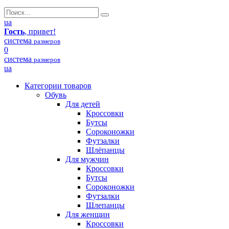
ua
Гость
, привет!
система
размеров
0
система
размеров
ua
Категории товаров
Обувь
Для детей
Кроссовки
Бутсы
Сороконожки
Футзалки
Шлёпанцы
Для мужчин
Кроссовки
Бутсы
Сороконожки
Футзалки
Шлепанцы
Для женщин
Кроссовки