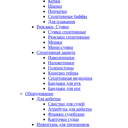
Кепки
Шапки
Перчатки
Спортивные баффы
Для плавания
Рюкзаки, Сумки
Сумки спортивные
Рюкзаки спортивные
Мешки
Мини-сумки
Спортивная защита
Наколенники
Налокотники
Голеностопы
Кинезио тейпы
Спортивная медицина
Бандажи для рук
Бандажи для ног
Оборудование
Для арбитра
Свистки для судей
Атрибуты для арбитра
Флажки судейские
Карточки судьи
Инвентарь для тренировок