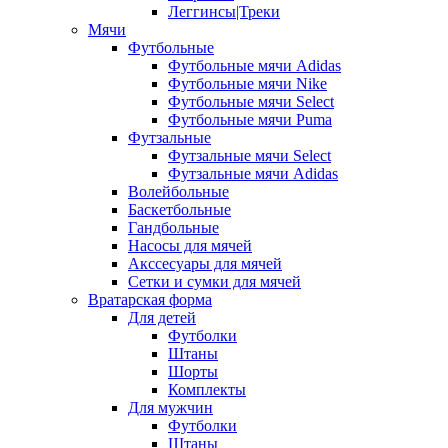
Леггинсы|Треки
Мячи
Футбольные
Футбольные мячи Adidas
Футбольные мячи Nike
Футбольные мячи Select
Футбольные мячи Puma
Футзальные
Футзальные мячи Select
Футзальные мячи Adidas
Волейбольные
Баскетбольные
Гандбольные
Насосы для мячей
Акссесуары для мячей
Сетки и сумки для мячей
Вратарская форма
Для детей
Футболки
Штаны
Шорты
Комплекты
Для мужчин
Футболки
Штаны