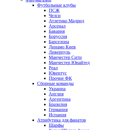
Футбольные клубы
ПСЖ
Челси
Атлетико Мадрид
Арсенал
Бавария
Боруссия
Барселона
Динамо Киев
Ливерпуль
Манчестер Сити
Манчестер Юнайтед
Реал
Ювентус
Прочие ФК
Сборные команды
Украина
Англия
Аргентина
Бразилия
Германия
Испания
Атрибутика для фанатов
Шарфы