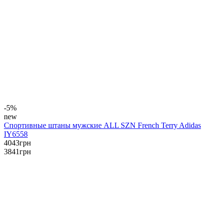
-5%
new
Спортивные штаны мужские ALL SZN French Terry Adidas
IY6558
4043
грн
3841
грн