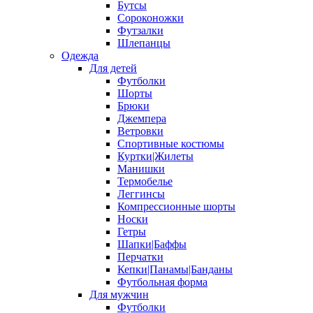
Бутсы
Сороконожки
Футзалки
Шлепанцы
Одежда
Для детей
Футболки
Шорты
Брюки
Джемпера
Ветровки
Спортивные костюмы
Куртки|Жилеты
Манишки
Термобелье
Леггинсы
Компрессионные шорты
Носки
Гетры
Шапки|Баффы
Перчатки
Кепки|Панамы|Банданы
Футбольная форма
Для мужчин
Футболки