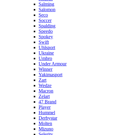
Salming
Salomon
Seco
Soccer
Spalding
Speedo
Spokey
Swift
Uhlsport
Ukraine
Umbro
Under Armour
Winner
Yakimasport
Zart
Wedze
Macron
Zelart
47 Brand
Player
Hummel
Derbystar
Molten
Mizuno
Selerity