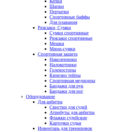
Кепки
Шапки
Перчатки
Спортивные баффы
Для плавания
Рюкзаки, Сумки
Сумки спортивные
Рюкзаки спортивные
Мешки
Мини-сумки
Спортивная защита
Наколенники
Налокотники
Голеностопы
Кинезио тейпы
Спортивная медицина
Бандажи для рук
Бандажи для ног
Оборудование
Для арбитра
Свистки для судей
Атрибуты для арбитра
Флажки судейские
Карточки судьи
Инвентарь для тренировок