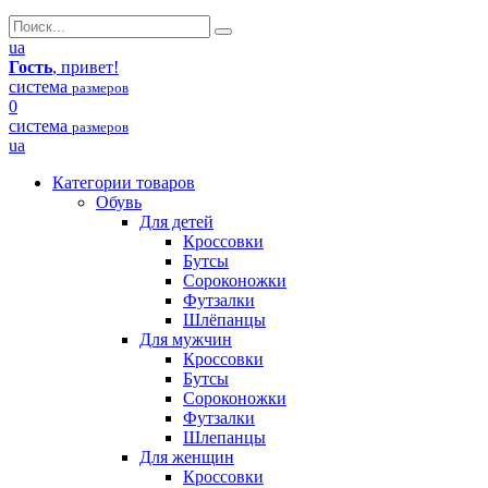
ua
Гость
, привет!
система
размеров
0
система
размеров
ua
Категории товаров
Обувь
Для детей
Кроссовки
Бутсы
Сороконожки
Футзалки
Шлёпанцы
Для мужчин
Кроссовки
Бутсы
Сороконожки
Футзалки
Шлепанцы
Для женщин
Кроссовки