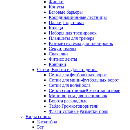
Фишки
Конусы
Беговые барьеры
Координационные лестницы
Палки|Подставки
Кольца
Наборы для тренировок
Планшеты для тренера
Разные системы для тренировок
Секундомеры
Скакалки
Фитнес ленты
Коврики
Сетки, Ворота и Для стадиона
Сетки для футбольных ворот
Сетки для мини-футбольных ворот
Сетки для волейбола
Сетки спортивные|Сетки защитные
Мини ворота для тренировок
Ворота раскладные
Табло|Громкоговорители
Флаги угловые|Разметки поля
Виды спорта
Баскетбол
Бег