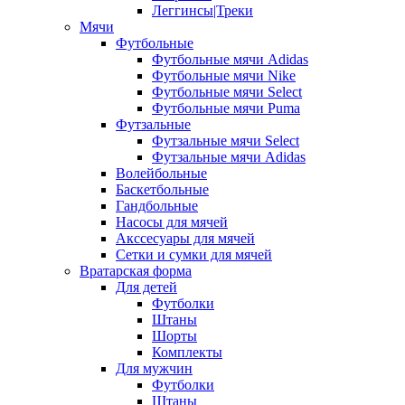
Леггинсы|Треки
Мячи
Футбольные
Футбольные мячи Adidas
Футбольные мячи Nike
Футбольные мячи Select
Футбольные мячи Puma
Футзальные
Футзальные мячи Select
Футзальные мячи Adidas
Волейбольные
Баскетбольные
Гандбольные
Насосы для мячей
Акссесуары для мячей
Сетки и сумки для мячей
Вратарская форма
Для детей
Футболки
Штаны
Шорты
Комплекты
Для мужчин
Футболки
Штаны