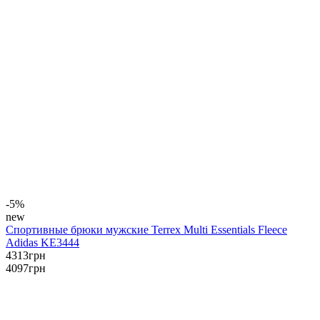
-5%
new
Спортивные брюки мужские Terrex Multi Essentials Fleece
Adidas KE3444
4313
грн
4097
грн