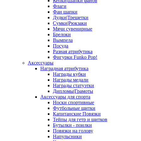
Кепки|Шапки фанов
Флаги
Фан шапки
Дудки|Трещетки
Сумки|Рюкзаки
Мячи сувенирные
Брелоки
Вымпела
Посуда
Разная атрибутика
Фигурки Funko Pop!
Аксессуары
Наградная атрибутика
Награды кубки
Награды медали
Награды статуэтки
Дипломы|Грамоты
Аксессуары для спорта
Носки спортивные
Футбольные щитки
Капитанские Повязки
Тейпы для гетр и щитков
Бутылки - поилки
Повязки на голову
Напульсники