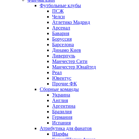
Футбольные клубы
ПСЖ
Челси
Атлетико Мадрид
Арсенал
Бавария
Боруссия
Барселона
Динамо Киев
Ливерпуль
Манчестер Сити
Манчестер Юнайтед
Реал
Ювентус
Прочие ФК
Сборные команды
Украина
Англия
Аргентина
Бразилия
Германия
Испания
Атрибутика для фанатов
Шарфы