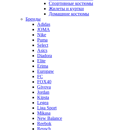
Спортивные костюмы
Жилеты и куртки
Домашние костюмы
Бренды
Adidas
JOMA
Nike
Puma
Select
Asics
Diadora
Elite
Erima
Europaw
FC
FOX40
Givova
Jordan
Kipsta
Legea
Liga Sport
Mikasa
New Balance
Reebok
Reusch