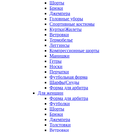
Шорты
Брюки
Джемпера
Головные уборы
Спортивные костюмы
Куртки|Жилеты
Ветровки
Термобелье
Леггинсы
Компрессионные шорты
Манишки
Гетры
Носки
Перчатки
Футбольная форма
Шарфы|Снуды
Форма для арбитра
Для женщин
Форма для арбитра
Футболки
Шорты
Брюки
Джемпера
Толстовки
Ветровки