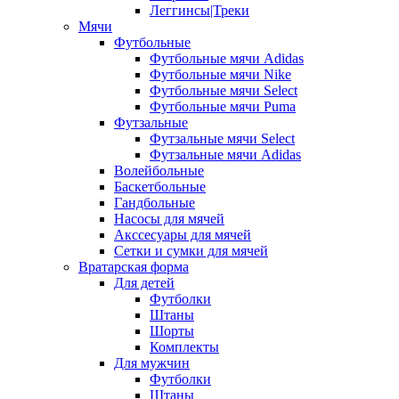
Леггинсы|Треки
Мячи
Футбольные
Футбольные мячи Adidas
Футбольные мячи Nike
Футбольные мячи Select
Футбольные мячи Puma
Футзальные
Футзальные мячи Select
Футзальные мячи Adidas
Волейбольные
Баскетбольные
Гандбольные
Насосы для мячей
Акссесуары для мячей
Сетки и сумки для мячей
Вратарская форма
Для детей
Футболки
Штаны
Шорты
Комплекты
Для мужчин
Футболки
Штаны