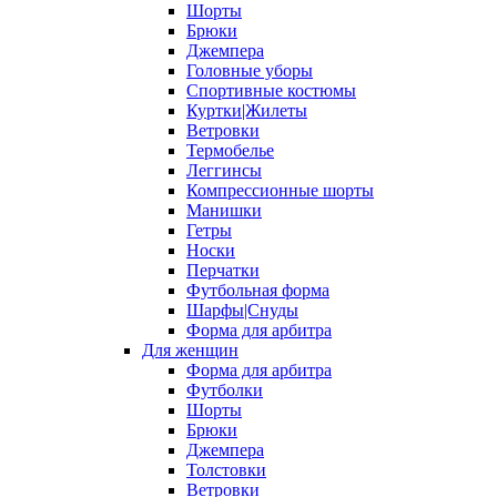
Шорты
Брюки
Джемпера
Головные уборы
Спортивные костюмы
Куртки|Жилеты
Ветровки
Термобелье
Леггинсы
Компрессионные шорты
Манишки
Гетры
Носки
Перчатки
Футбольная форма
Шарфы|Снуды
Форма для арбитра
Для женщин
Форма для арбитра
Футболки
Шорты
Брюки
Джемпера
Толстовки
Ветровки