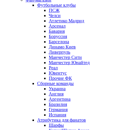
Футбольные клубы
ПСЖ
Челси
Атлетико Мадрид
Арсенал
Бавария
Боруссия
Барселона
Динамо Киев
Ливерпуль
Манчестер Сити
Манчестер Юнайтед
Реал
Ювентус
Прочие ФК
Сборные команды
Украина
Англия
Аргентина
Бразилия
Германия
Испания
Атрибутика для фанатов
Шарфы