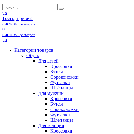
ua
Гость
, привет!
система
размеров
0
система
размеров
ua
Категории товаров
Обувь
Для детей
Кроссовки
Бутсы
Сороконожки
Футзалки
Шлёпанцы
Для мужчин
Кроссовки
Бутсы
Сороконожки
Футзалки
Шлепанцы
Для женщин
Кроссовки