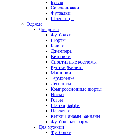
Бутсы
Сороконожки
Футзалки
Шлепанцы
Одежда
Для детей
Футболки
Шорты
Брюки
Джемпера
Ветровки
Спортивные костюмы
Куртки|Жилеты
Манишки
Термобелье
Леггинсы
Компрессионные шорты
Носки
Гетры
Шапки|Баффы
Перчатки
Кепки|Панамы|Банданы
Футбольная форма
Для мужчин
Футболки