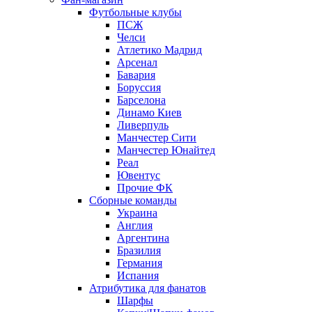
Футбольные клубы
ПСЖ
Челси
Атлетико Мадрид
Арсенал
Бавария
Боруссия
Барселона
Динамо Киев
Ливерпуль
Манчестер Сити
Манчестер Юнайтед
Реал
Ювентус
Прочие ФК
Сборные команды
Украина
Англия
Аргентина
Бразилия
Германия
Испания
Атрибутика для фанатов
Шарфы