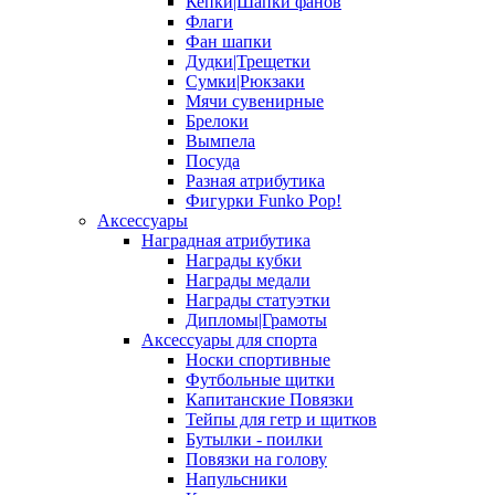
Кепки|Шапки фанов
Флаги
Фан шапки
Дудки|Трещетки
Сумки|Рюкзаки
Мячи сувенирные
Брелоки
Вымпела
Посуда
Разная атрибутика
Фигурки Funko Pop!
Аксессуары
Наградная атрибутика
Награды кубки
Награды медали
Награды статуэтки
Дипломы|Грамоты
Аксессуары для спорта
Носки спортивные
Футбольные щитки
Капитанские Повязки
Тейпы для гетр и щитков
Бутылки - поилки
Повязки на голову
Напульсники