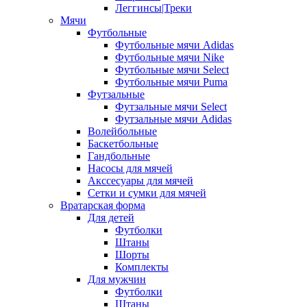
Леггинсы|Треки
Мячи
Футбольные
Футбольные мячи Adidas
Футбольные мячи Nike
Футбольные мячи Select
Футбольные мячи Puma
Футзальные
Футзальные мячи Select
Футзальные мячи Adidas
Волейбольные
Баскетбольные
Гандбольные
Насосы для мячей
Акссесуары для мячей
Сетки и сумки для мячей
Вратарская форма
Для детей
Футболки
Штаны
Шорты
Комплекты
Для мужчин
Футболки
Штаны