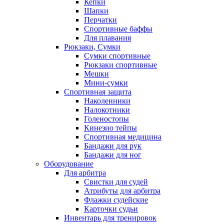
Кепки
Шапки
Перчатки
Спортивные баффы
Для плавания
Рюкзаки, Сумки
Сумки спортивные
Рюкзаки спортивные
Мешки
Мини-сумки
Спортивная защита
Наколенники
Налокотники
Голеностопы
Кинезио тейпы
Спортивная медицина
Бандажи для рук
Бандажи для ног
Оборудование
Для арбитра
Свистки для судей
Атрибуты для арбитра
Флажки судейские
Карточки судьи
Инвентарь для тренировок