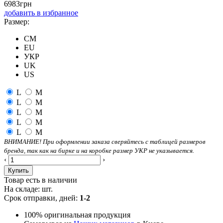
6983
грн
добавить в избранное
Размер:
CM
EU
УКР
UK
US
L
M
L
M
L
M
L
M
L
M
ВНИМАНИЕ! При оформлении заказа сверяйтесь с таблицей размеров
бренда, так как на бирке и на коробке размер УКР не указывается.
‹
›
Купить
Товар есть в наличии
На складе:
шт.
Срок отправки, дней:
1-2
100% оригинальная продукция