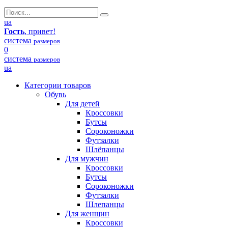
ua
Гость
, привет!
система
размеров
0
система
размеров
ua
Категории товаров
Обувь
Для детей
Кроссовки
Бутсы
Сороконожки
Футзалки
Шлёпанцы
Для мужчин
Кроссовки
Бутсы
Сороконожки
Футзалки
Шлепанцы
Для женщин
Кроссовки