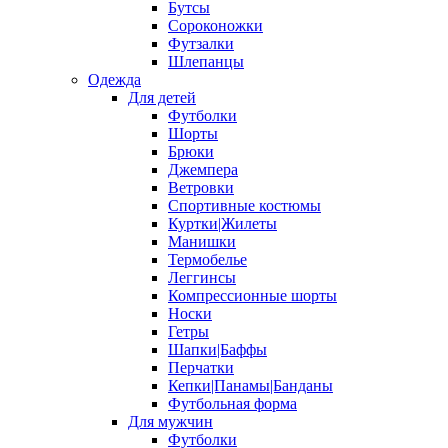
Бутсы
Сороконожки
Футзалки
Шлепанцы
Одежда
Для детей
Футболки
Шорты
Брюки
Джемпера
Ветровки
Спортивные костюмы
Куртки|Жилеты
Манишки
Термобелье
Леггинсы
Компрессионные шорты
Носки
Гетры
Шапки|Баффы
Перчатки
Кепки|Панамы|Банданы
Футбольная форма
Для мужчин
Футболки