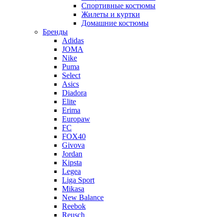
Спортивные костюмы
Жилеты и куртки
Домашние костюмы
Бренды
Adidas
JOMA
Nike
Puma
Select
Asics
Diadora
Elite
Erima
Europaw
FC
FOX40
Givova
Jordan
Kipsta
Legea
Liga Sport
Mikasa
New Balance
Reebok
Reusch