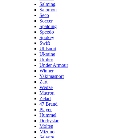
Salming
Salomon
Seco
Soccer
Spalding
Speedo
Spokey
Swift
Uhlsport
Ukraine
Umbro
Under Armour
Winner
Yakimasport
Zart
Wedze
Macron
Zelart
47 Brand
Player
Hummel
Derbystar
Molten
Mizuno
Selerity