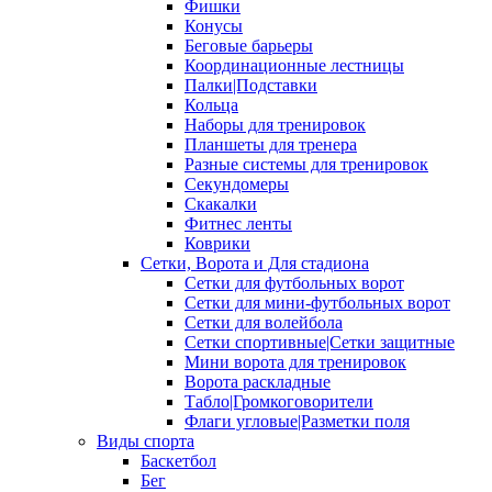
Фишки
Конусы
Беговые барьеры
Координационные лестницы
Палки|Подставки
Кольца
Наборы для тренировок
Планшеты для тренера
Разные системы для тренировок
Секундомеры
Скакалки
Фитнес ленты
Коврики
Сетки, Ворота и Для стадиона
Сетки для футбольных ворот
Сетки для мини-футбольных ворот
Сетки для волейбола
Сетки спортивные|Сетки защитные
Мини ворота для тренировок
Ворота раскладные
Табло|Громкоговорители
Флаги угловые|Разметки поля
Виды спорта
Баскетбол
Бег