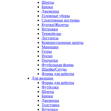
Шорты
Брюки
Джемпера
Головные уборы
Спортивные костюмы
Куртки|Жилеты
Ветровки
Термобелье
Леггинсы
Компрессионные шорты
Манишки
Гетры
Носки
Перчатки
Футбольная форма
Шарфы|Снуды
Форма для арбитра
Для женщин
Форма для арбитра
Футболки
Шорты
Брюки
Джемпера
Толстовки
Ветровки