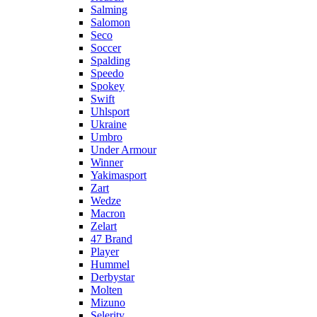
Salming
Salomon
Seco
Soccer
Spalding
Speedo
Spokey
Swift
Uhlsport
Ukraine
Umbro
Under Armour
Winner
Yakimasport
Zart
Wedze
Macron
Zelart
47 Brand
Player
Hummel
Derbystar
Molten
Mizuno
Selerity