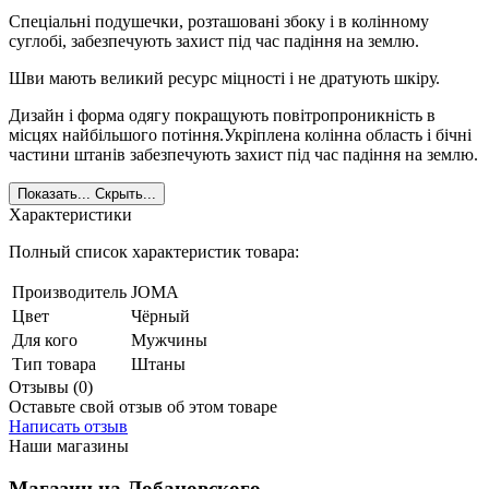
Спеціальні подушечки, розташовані збоку і в колінному
суглобі, забезпечують захист під час падіння на землю.
Шви мають великий ресурс міцності і не дратують шкіру.
Дизайн і форма одягу покращують повітропроникність в
місцях найбільшого потіння.Укріплена колінна область і бічні
частини штанів забезпечують захист під час падіння на землю.
Показать...
Скрыть...
Характеристики
Полный список характеристик товара:
Производитель
JOMA
Цвет
Чёрный
Для кого
Мужчины
Тип товара
Штаны
Отзывы (0)
Оставьте свой отзыв об этом товаре
Написать отзыв
Наши магазины
Магазин на Лобановского