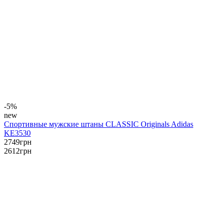
-5%
new
Спортивные мужские штаны CLASSIC Originals Adidas
KE3530
2749
грн
2612
грн