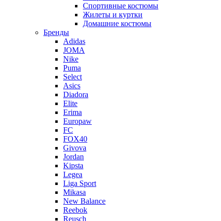
Спортивные костюмы
Жилеты и куртки
Домашние костюмы
Бренды
Adidas
JOMA
Nike
Puma
Select
Asics
Diadora
Elite
Erima
Europaw
FC
FOX40
Givova
Jordan
Kipsta
Legea
Liga Sport
Mikasa
New Balance
Reebok
Reusch