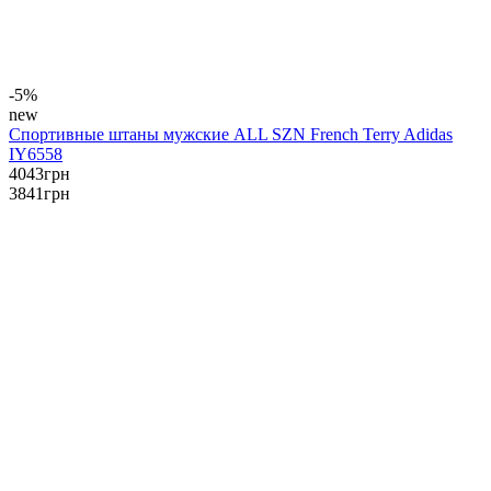
-5%
new
Спортивные штаны мужские ALL SZN French Terry Adidas
IY6558
4043
грн
3841
грн