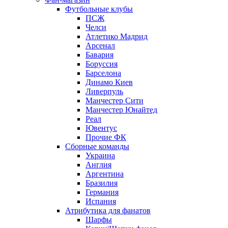
Футбольные клубы
ПСЖ
Челси
Атлетико Мадрид
Арсенал
Бавария
Боруссия
Барселона
Динамо Киев
Ливерпуль
Манчестер Сити
Манчестер Юнайтед
Реал
Ювентус
Прочие ФК
Сборные команды
Украина
Англия
Аргентина
Бразилия
Германия
Испания
Атрибутика для фанатов
Шарфы