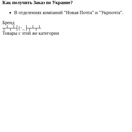
Как получить Заказ по Украине?
В отделениях компаний "Новая Почта" и "Укрпочта".
Бренд
┬┴┬┴┤(･_├┬┴┬┴
Товары с этой же категории