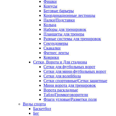
Фишки
Конусы
Беговые барьеры
Координационные лестницы
Палки|Подставки
Кольца
Наборы для тренировок
Планшеты для тренера
Разные системы для тренировок
Секундомеры
Скакалки
Фитнес ленты
Коврики
Сетки, Ворота и Для стадиона
Сетки для футбольных ворот
Сетки для мини-футбольных ворот
Сетки для волейбола
Сетки спортивные|Сетки защитные
Мини ворота для тренировок
Ворота раскладные
Табло|Громкоговорители
Флаги угловые|Разметки поля
Виды спорта
Баскетбол
Бег