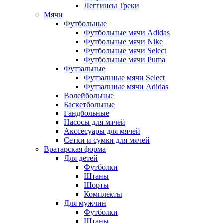
Леггинсы|Треки
Мячи
Футбольные
Футбольные мячи Adidas
Футбольные мячи Nike
Футбольные мячи Select
Футбольные мячи Puma
Футзальные
Футзальные мячи Select
Футзальные мячи Adidas
Волейбольные
Баскетбольные
Гандбольные
Насосы для мячей
Акссесуары для мячей
Сетки и сумки для мячей
Вратарская форма
Для детей
Футболки
Штаны
Шорты
Комплекты
Для мужчин
Футболки
Штаны