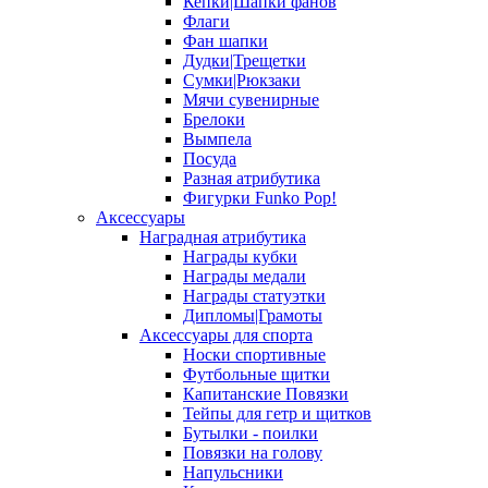
Кепки|Шапки фанов
Флаги
Фан шапки
Дудки|Трещетки
Сумки|Рюкзаки
Мячи сувенирные
Брелоки
Вымпела
Посуда
Разная атрибутика
Фигурки Funko Pop!
Аксессуары
Наградная атрибутика
Награды кубки
Награды медали
Награды статуэтки
Дипломы|Грамоты
Аксессуары для спорта
Носки спортивные
Футбольные щитки
Капитанские Повязки
Тейпы для гетр и щитков
Бутылки - поилки
Повязки на голову
Напульсники