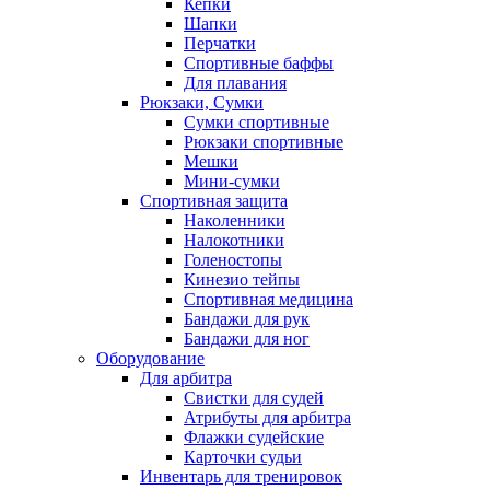
Кепки
Шапки
Перчатки
Спортивные баффы
Для плавания
Рюкзаки, Сумки
Сумки спортивные
Рюкзаки спортивные
Мешки
Мини-сумки
Спортивная защита
Наколенники
Налокотники
Голеностопы
Кинезио тейпы
Спортивная медицина
Бандажи для рук
Бандажи для ног
Оборудование
Для арбитра
Свистки для судей
Атрибуты для арбитра
Флажки судейские
Карточки судьи
Инвентарь для тренировок