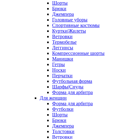
Шорты
Брюки
Джемпера
Головные уборы
Спортивные костюмы
Куртки|Жилеты
Ветровки
Термобелье
Леггинсы
Компрессионные шорты
Манишки
Гетры
Носки
Перчатки
Футбольная форма
Шарфы|Снуды
Форма для арбитра
Для женщин
Форма для арбитра
Футболки
Шорты
Брюки
Джемпера
Толстовки
Ветровки