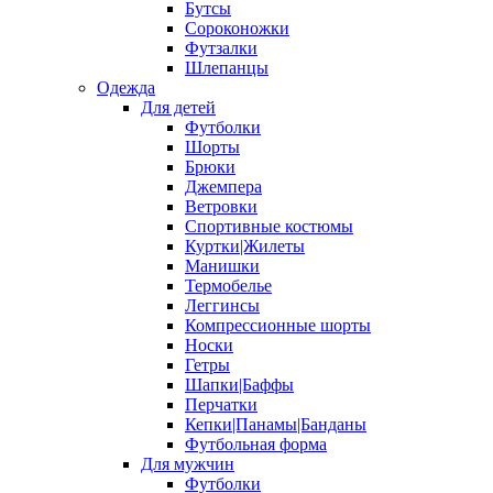
Бутсы
Сороконожки
Футзалки
Шлепанцы
Одежда
Для детей
Футболки
Шорты
Брюки
Джемпера
Ветровки
Спортивные костюмы
Куртки|Жилеты
Манишки
Термобелье
Леггинсы
Компрессионные шорты
Носки
Гетры
Шапки|Баффы
Перчатки
Кепки|Панамы|Банданы
Футбольная форма
Для мужчин
Футболки