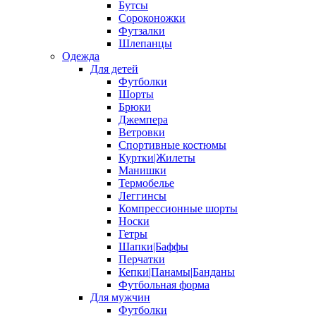
Бутсы
Сороконожки
Футзалки
Шлепанцы
Одежда
Для детей
Футболки
Шорты
Брюки
Джемпера
Ветровки
Спортивные костюмы
Куртки|Жилеты
Манишки
Термобелье
Леггинсы
Компрессионные шорты
Носки
Гетры
Шапки|Баффы
Перчатки
Кепки|Панамы|Банданы
Футбольная форма
Для мужчин
Футболки