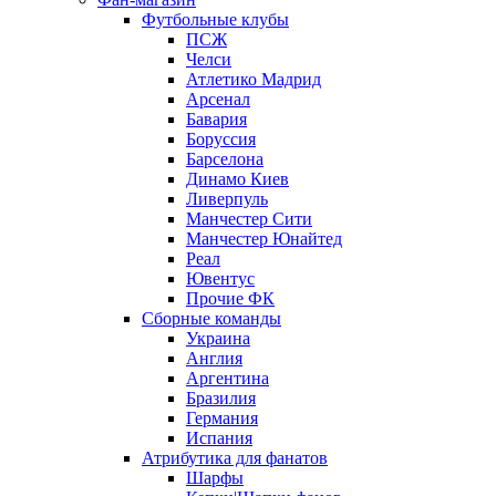
Футбольные клубы
ПСЖ
Челси
Атлетико Мадрид
Арсенал
Бавария
Боруссия
Барселона
Динамо Киев
Ливерпуль
Манчестер Сити
Манчестер Юнайтед
Реал
Ювентус
Прочие ФК
Сборные команды
Украина
Англия
Аргентина
Бразилия
Германия
Испания
Атрибутика для фанатов
Шарфы