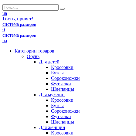
ua
Гость
, привет!
система
размеров
0
система
размеров
ua
Категории товаров
Обувь
Для детей
Кроссовки
Бутсы
Сороконожки
Футзалки
Шлёпанцы
Для мужчин
Кроссовки
Бутсы
Сороконожки
Футзалки
Шлепанцы
Для женщин
Кроссовки