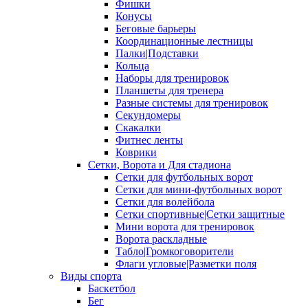
Фишки
Конусы
Беговые барьеры
Координационные лестницы
Палки|Подставки
Кольца
Наборы для тренировок
Планшеты для тренера
Разные системы для тренировок
Секундомеры
Скакалки
Фитнес ленты
Коврики
Сетки, Ворота и Для стадиона
Сетки для футбольных ворот
Сетки для мини-футбольных ворот
Сетки для волейбола
Сетки спортивные|Сетки защитные
Мини ворота для тренировок
Ворота раскладные
Табло|Громкоговорители
Флаги угловые|Разметки поля
Виды спорта
Баскетбол
Бег