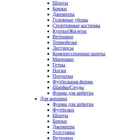
Шорты
Брюки
Джемпера
Головные уборы
Спортивные костюмы
Куртки|Жилеты
Ветровки
Термобелье
Леггинсы
Компрессионные шорты
Манишки
Гетры
Носки
Перчатки
Футбольная форма
Шарфы|Снуды
Форма для арбитра
Для женщин
Форма для арбитра
Футболки
Шорты
Брюки
Джемпера
Толстовки
Ветровки