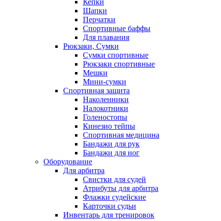
Кепки
Шапки
Перчатки
Спортивные баффы
Для плавания
Рюкзаки, Сумки
Сумки спортивные
Рюкзаки спортивные
Мешки
Мини-сумки
Спортивная защита
Наколенники
Налокотники
Голеностопы
Кинезио тейпы
Спортивная медицина
Бандажи для рук
Бандажи для ног
Оборудование
Для арбитра
Свистки для судей
Атрибуты для арбитра
Флажки судейские
Карточки судьи
Инвентарь для тренировок