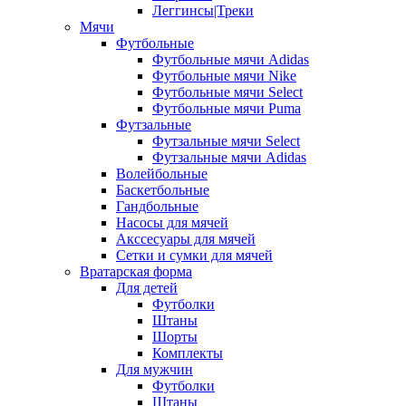
Леггинсы|Треки
Мячи
Футбольные
Футбольные мячи Adidas
Футбольные мячи Nike
Футбольные мячи Select
Футбольные мячи Puma
Футзальные
Футзальные мячи Select
Футзальные мячи Adidas
Волейбольные
Баскетбольные
Гандбольные
Насосы для мячей
Акссесуары для мячей
Сетки и сумки для мячей
Вратарская форма
Для детей
Футболки
Штаны
Шорты
Комплекты
Для мужчин
Футболки
Штаны