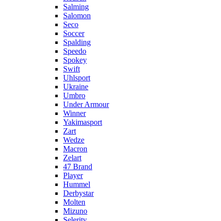
Salming
Salomon
Seco
Soccer
Spalding
Speedo
Spokey
Swift
Uhlsport
Ukraine
Umbro
Under Armour
Winner
Yakimasport
Zart
Wedze
Macron
Zelart
47 Brand
Player
Hummel
Derbystar
Molten
Mizuno
Selerity