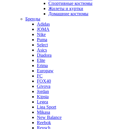
Спортивные костюмы
Жилеты и куртки
Домашние костюмы
Бренды
Adidas
JOMA
Nike
Puma
Select
Asics
Diadora
Elite
Erima
Europaw
FC
FOX40
Givova
Jordan
Kipsta
Legea
Liga Sport
Mikasa
New Balance
Reebok
Reusch