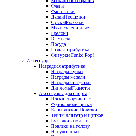
Кепки|Шапки фанов
Флаги
Фан шапки
Дудки|Трещетки
Сумки|Рюкзаки
Мячи сувенирные
Брелоки
Вымпела
Посуда
Разная атрибутика
Фигурки Funko Pop!
Аксессуары
Наградная атрибутика
Награды кубки
Награды медали
Награды статуэтки
Дипломы|Грамоты
Аксессуары для спорта
Носки спортивные
Футбольные щитки
Капитанские Повязки
Тейпы для гетр и щитков
Бутылки - поилки
Повязки на голову
Напульсники