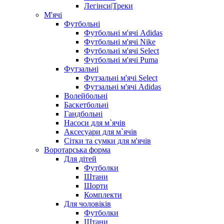
Легінси|Треки
М'ячі
Футбольні
Футбольні м'ячі Adidas
Футбольні м'ячі Nike
Футбольні м'ячі Select
Футбольні м'ячі Puma
Футзальні
Футзальні м'ячі Select
Футзальні м'ячі Adidas
Волейбольні
Баскетбольні
Гандбольні
Насоси для м`ячів
Аксесуари для м`ячів
Сітки та сумки для м'ячів
Воротарська форма
Для дітей
Футболки
Штани
Шорти
Комплекти
Для чоловіків
Футболки
Штани