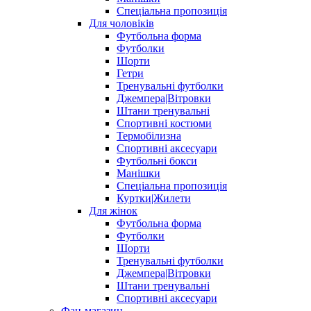
Спеціальна пропозиція
Для чоловіків
Футбольна форма
Футболки
Шорти
Гетри
Тренувальні футболки
Джемпера|Вітровки
Штани тренувальні
Спортивні костюми
Термобілизна
Спортивні аксесуари
Футбольні бокси
Манішки
Спеціальна пропозиція
Куртки|Жилети
Для жінок
Футбольна форма
Футболки
Шорти
Тренувальні футболки
Джемпера|Вітровки
Штани тренувальні
Спортивні аксесуари
Фан-магазин