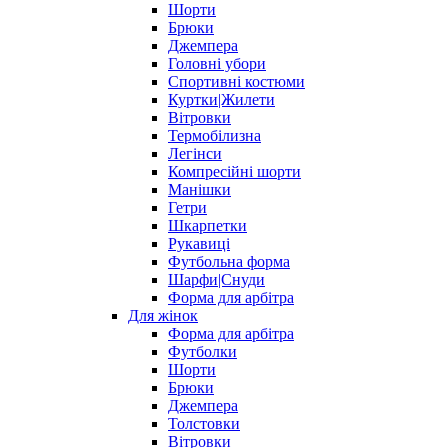
Шорти
Брюки
Джемпера
Головні убори
Спортивні костюми
Куртки|Жилети
Вітровки
Термобілизна
Легінси
Компресійні шорти
Манішки
Гетри
Шкарпетки
Рукавиці
Футбольна форма
Шарфи|Снуди
Форма для арбітра
Для жінок
Форма для арбітра
Футболки
Шорти
Брюки
Джемпера
Толстовки
Вітровки