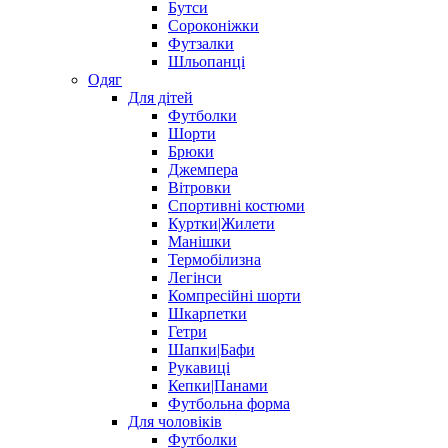
Бутси
Сороконіжки
Футзалки
Шльопанці
Одяг
Для дітей
Футболки
Шорти
Брюки
Джемпера
Вітровки
Спортивні костюми
Куртки|Жилети
Манішки
Термобілизна
Легінси
Компресійні шорти
Шкарпетки
Гетри
Шапки|Бафи
Рукавиці
Кепки|Панами
Футбольна форма
Для чоловіків
Футболки