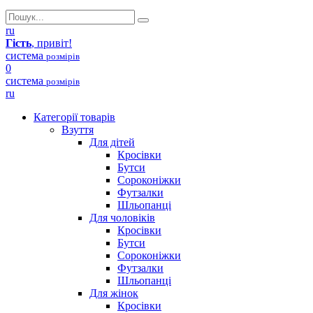
ru
Гість
, привіт!
система
розмірів
0
система
розмірів
ru
Категорії товарів
Взуття
Для дітей
Кросівки
Бутси
Сороконіжки
Футзалки
Шльопанці
Для чоловіків
Кросівки
Бутси
Сороконіжки
Футзалки
Шльопанці
Для жінок
Кросівки