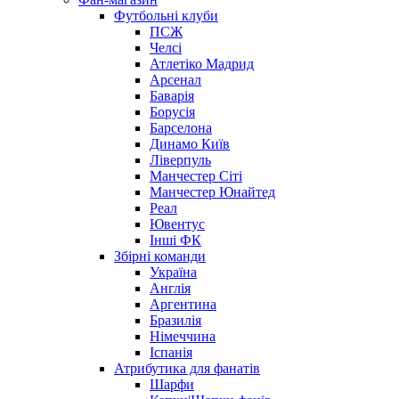
Футбольні клуби
ПСЖ
Челсі
Атлетіко Мадрид
Арсенал
Баварія
Борусія
Барселона
Динамо Київ
Ліверпуль
Манчестер Сіті
Манчестер Юнайтед
Реал
Ювентус
Інші ФК
Збірні команди
Україна
Англія
Аргентина
Бразилія
Німеччина
Іспанія
Атрибутика для фанатів
Шарфи