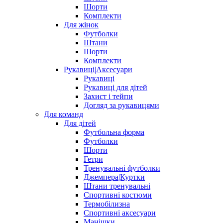
Шорти
Комплекти
Для жінок
Футболки
Штани
Шорти
Комплекти
Рукавиці|Аксесуари
Рукавиці
Рукавиці для дітей
Захист і тейпи
Догляд за рукавицями
Для команд
Для дітей
Футбольна форма
Футболки
Шорти
Гетри
Тренувальні футболки
Джемпера|Куртки
Штани тренувальні
Спортивні костюми
Термобілизна
Спортивні аксесуари
Манішки