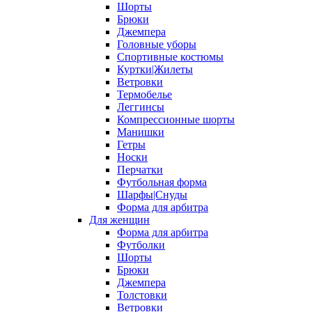
Шорты
Брюки
Джемпера
Головные уборы
Спортивные костюмы
Куртки|Жилеты
Ветровки
Термобелье
Леггинсы
Компрессионные шорты
Манишки
Гетры
Носки
Перчатки
Футбольная форма
Шарфы|Снуды
Форма для арбитра
Для женщин
Форма для арбитра
Футболки
Шорты
Брюки
Джемпера
Толстовки
Ветровки