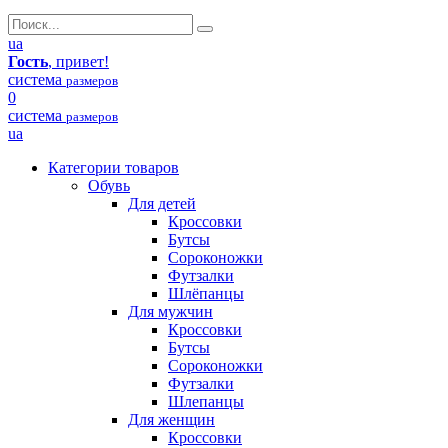
ua
Гость
, привет!
система
размеров
0
система
размеров
ua
Категории товаров
Обувь
Для детей
Кроссовки
Бутсы
Сороконожки
Футзалки
Шлёпанцы
Для мужчин
Кроссовки
Бутсы
Сороконожки
Футзалки
Шлепанцы
Для женщин
Кроссовки