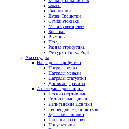
Кепки|Шапки фанов
Флаги
Фан шапки
Дудки|Трещетки
Сумки|Рюкзаки
Мячи сувенирные
Брелоки
Вымпела
Посуда
Разная атрибутика
Фигурки Funko Pop!
Аксессуары
Наградная атрибутика
Награды кубки
Награды медали
Награды статуэтки
Дипломы|Грамоты
Аксессуары для спорта
Носки спортивные
Футбольные щитки
Капитанские Повязки
Тейпы для гетр и щитков
Бутылки - поилки
Повязки на голову
Напульсники