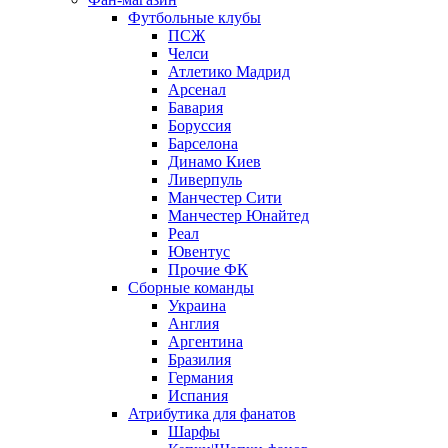
Футбольные клубы
ПСЖ
Челси
Атлетико Мадрид
Арсенал
Бавария
Боруссия
Барселона
Динамо Киев
Ливерпуль
Манчестер Сити
Манчестер Юнайтед
Реал
Ювентус
Прочие ФК
Сборные команды
Украина
Англия
Аргентина
Бразилия
Германия
Испания
Атрибутика для фанатов
Шарфы