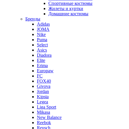
Спортивные костюмы
Жилеты и куртки
Домашние костюмы
Бренды
Adidas
JOMA
Nike
Puma
Select
Asics
Diadora
Elite
Erima
Europaw
FC
FOX40
Givova
Jordan
Kipsta
Legea
Liga Sport
Mikasa
New Balance
Reebok
Reusch