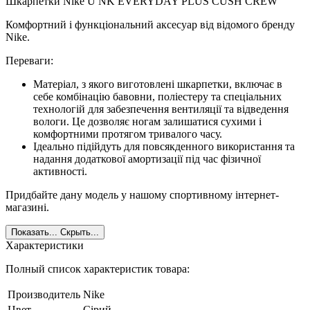
Шкарпетки Nike U NK EVERYDAY PLUS CUSH CREW
Комфортний і функціональний аксесуар від відомого бренду
Nike.
Переваги:
Матеріал, з якого виготовлені шкарпетки, включає в
себе комбінацію бавовни, поліестеру та спеціальних
технологій для забезпечення вентиляції та відведення
вологи. Це дозволяє ногам залишатися сухими і
комфортними протягом тривалого часу.
Ідеально підійдуть для повсякденного використання та
надання додаткової амортизації під час фізичної
активності.
Придбайте дану модель у нашому спортивному інтернет-
магазині.
Показать...
Скрыть...
Характеристики
Полный список характеристик товара:
Производитель
Nike
Цвет
Сірий