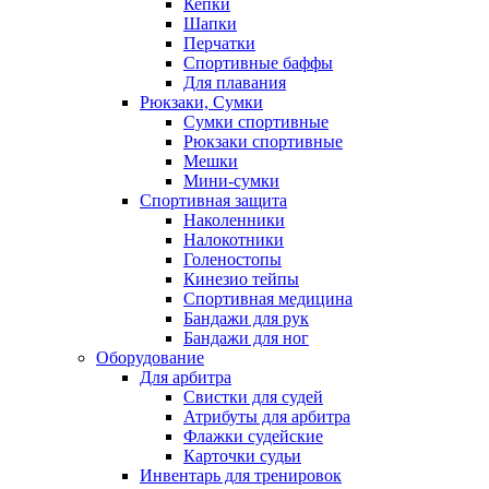
Кепки
Шапки
Перчатки
Спортивные баффы
Для плавания
Рюкзаки, Сумки
Сумки спортивные
Рюкзаки спортивные
Мешки
Мини-сумки
Спортивная защита
Наколенники
Налокотники
Голеностопы
Кинезио тейпы
Спортивная медицина
Бандажи для рук
Бандажи для ног
Оборудование
Для арбитра
Свистки для судей
Атрибуты для арбитра
Флажки судейские
Карточки судьи
Инвентарь для тренировок