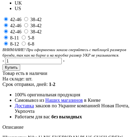
UK
US
42-46
38-42
42-46
38-42
42-46
38-42
8-11
5-8
8-12
6-8
ВНИМАНИЕ! При оформлении заказа сверяйтесь с таблицей размеров
бренда, так как на бирке и на коробке размер УКР не указывается.
‹
›
Купить
Товар есть в наличии
На складе:
шт.
Срок отправки, дней:
1-2
100% оригинальная продукция
Самовывоз из
Наших магазинов
в Киеве
Доставка
заказов по Украине компанией Новая Почта,
Укрпочта
Работаем для вас
без выходных
Описание