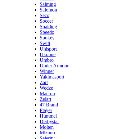
Salming
Salomon
Seco
Soccer
Spalding
Speedo
Spokey
Swift
Uhlsport
Ukraine
Umbro
Under Armour
Winner
Yakimasport
Zart
Wedze
Macron
Zelart
47 Brand
Player
Hummel
Derbystar
Molten
Mizuno
Selerity