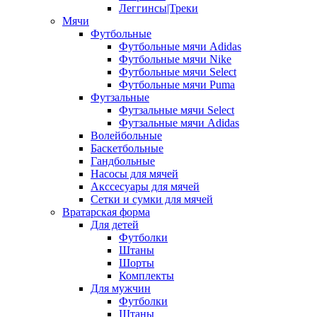
Леггинсы|Треки
Мячи
Футбольные
Футбольные мячи Adidas
Футбольные мячи Nike
Футбольные мячи Select
Футбольные мячи Puma
Футзальные
Футзальные мячи Select
Футзальные мячи Adidas
Волейбольные
Баскетбольные
Гандбольные
Насосы для мячей
Акссесуары для мячей
Сетки и сумки для мячей
Вратарская форма
Для детей
Футболки
Штаны
Шорты
Комплекты
Для мужчин
Футболки
Штаны