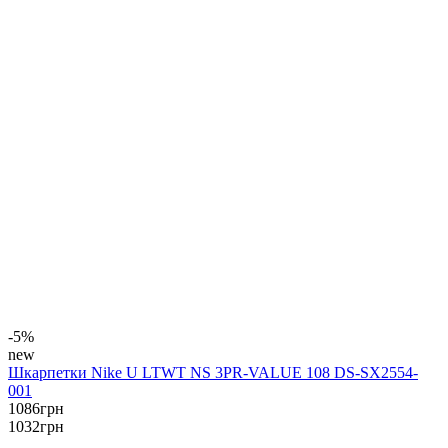
-5%
new
Шкарпетки Nike U LTWT NS 3PR-VALUE 108 DS-SX2554-
001
1086
грн
1032
грн