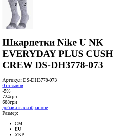
Шкарпетки Nike U NK
EVERYDAY PLUS CUSH
CREW DS-DH3778-073
Артикул:
DS-DH3778-073
0 отзывов
-5%
724
грн
688
грн
добавить в избранное
Размер:
CM
EU
УКР