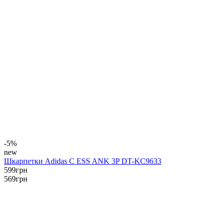
-5%
new
Шкарпетки Adidas C ESS ANK 3P DT-KC9633
599
грн
569
грн