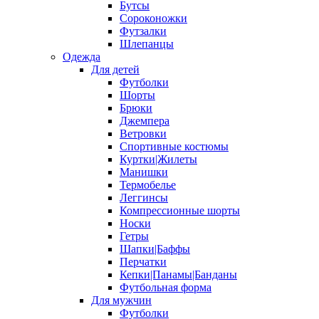
Бутсы
Сороконожки
Футзалки
Шлепанцы
Одежда
Для детей
Футболки
Шорты
Брюки
Джемпера
Ветровки
Спортивные костюмы
Куртки|Жилеты
Манишки
Термобелье
Леггинсы
Компрессионные шорты
Носки
Гетры
Шапки|Баффы
Перчатки
Кепки|Панамы|Банданы
Футбольная форма
Для мужчин
Футболки