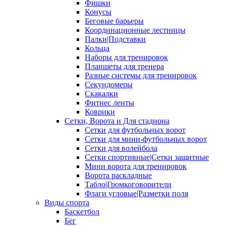
Фишки
Конусы
Беговые барьеры
Координационные лестницы
Палки|Подставки
Кольца
Наборы для тренировок
Планшеты для тренера
Разные системы для тренировок
Секундомеры
Скакалки
Фитнес ленты
Коврики
Сетки, Ворота и Для стадиона
Сетки для футбольных ворот
Сетки для мини-футбольных ворот
Сетки для волейбола
Сетки спортивные|Сетки защитные
Мини ворота для тренировок
Ворота раскладные
Табло|Громкоговорители
Флаги угловые|Разметки поля
Виды спорта
Баскетбол
Бег