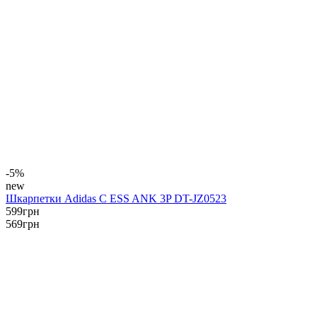
-5%
new
Шкарпетки Adidas C ESS ANK 3P DT-JZ0523
599
грн
569
грн