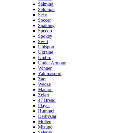
Salming
Salomon
Seco
Soccer
Spalding
Speedo
Spokey
Swift
Uhlsport
Ukraine
Umbro
Under Armour
Winner
Yakimasport
Zart
Wedze
Macron
Zelart
47 Brand
Player
Hummel
Derbystar
Molten
Mizuno
Selerity