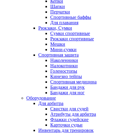
Кепки
Шапки
Перчатки
Спортивные баффы
Для плавания
Рюкзаки, Сумки
Сумки спортивные
Рюкзаки спортивные
Мешки
Мини-сумки
Спортивная защита
Наколенники
Налокотники
Голеностопы
Кинезио тейпы
Спортивная медицина
Бандажи для рук
Бандажи для ног
Оборудование
Для арбитра
Свистки для судей
Атрибуты для арбитра
Флажки судейские
Карточки судьи
Инвентарь для тренировок