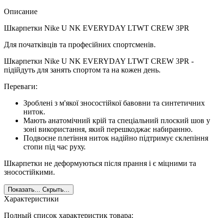
Описание
Шкарпетки Nike U NK EVERYDAY LTWT CREW 3PR
Для початківців та професійних спортсменів.
Шкарпетки Nike U NK EVERYDAY LTWT CREW 3PR -
підійдуть для занять спортом та на кожен день.
Переваги:
Зроблені з м'якої зносостійкої бавовни та синтетичних
ниток.
Мають анатомічний крій та спеціальний плоский шов у
зоні використання, який перешкоджає набиранню.
Подвоєне плетіння ниток надійно підтримує склепіння
стопи під час руху.
Шкарпетки не деформуються після прання і є міцними та
зносостійкими.
Показать...
Скрыть...
Характеристики
Полный список характеристик товара: