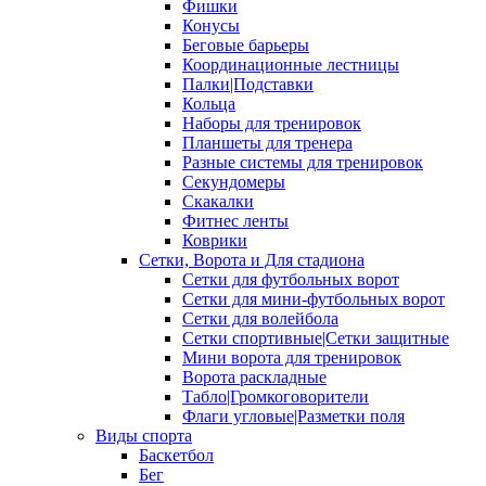
Фишки
Конусы
Беговые барьеры
Координационные лестницы
Палки|Подставки
Кольца
Наборы для тренировок
Планшеты для тренера
Разные системы для тренировок
Секундомеры
Скакалки
Фитнес ленты
Коврики
Сетки, Ворота и Для стадиона
Сетки для футбольных ворот
Сетки для мини-футбольных ворот
Сетки для волейбола
Сетки спортивные|Сетки защитные
Мини ворота для тренировок
Ворота раскладные
Табло|Громкоговорители
Флаги угловые|Разметки поля
Виды спорта
Баскетбол
Бег