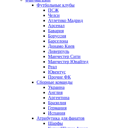
Футбольные клубы
ПСЖ
Челси
Атлетико Мадрид
Арсенал
Бавария
Боруссия
Барселона
Динамо Киев
Ливерпуль
Манчестер Сити
Манчестер Юнайтед
Реал
Ювентус
Прочие ФК
Сборные команды
Украина
Англия
Аргентина
Бразилия
Германия
Испания
Атрибутика для фанатов
Шарфы