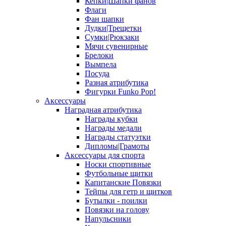
Кепки|Шапки фанов
Флаги
Фан шапки
Дудки|Трещетки
Сумки|Рюкзаки
Мячи сувенирные
Брелоки
Вымпела
Посуда
Разная атрибутика
Фигурки Funko Pop!
Аксессуары
Наградная атрибутика
Награды кубки
Награды медали
Награды статуэтки
Дипломы|Грамоты
Аксессуары для спорта
Носки спортивные
Футбольные щитки
Капитанские Повязки
Тейпы для гетр и щитков
Бутылки - поилки
Повязки на голову
Напульсники