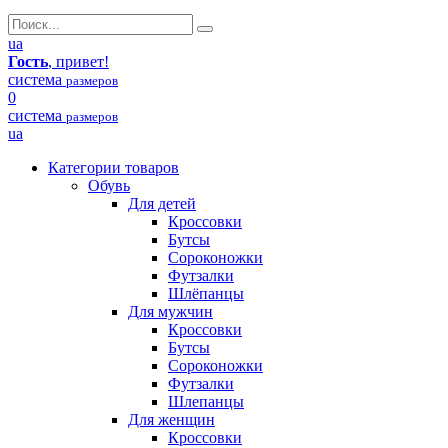
ua
Гость
, привет!
система
размеров
0
система
размеров
ua
Категории товаров
Обувь
Для детей
Кроссовки
Бутсы
Сороконожки
Футзалки
Шлёпанцы
Для мужчин
Кроссовки
Бутсы
Сороконожки
Футзалки
Шлепанцы
Для женщин
Кроссовки