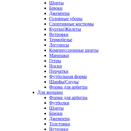
Шорты
Брюки
Джемпера
Головные уборы
Спортивные костюмы
Куртки|Жилеты
Ветровки
Термобелье
Леггинсы
Компрессионные шорты
Манишки
Гетры
Носки
Перчатки
Футбольная форма
Шарфы|Снуды
Форма для арбитра
Для женщин
Форма для арбитра
Футболки
Шорты
Брюки
Джемпера
Толстовки
Ветровки