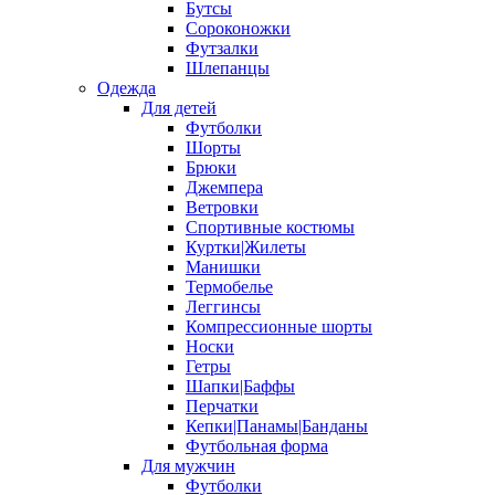
Бутсы
Сороконожки
Футзалки
Шлепанцы
Одежда
Для детей
Футболки
Шорты
Брюки
Джемпера
Ветровки
Спортивные костюмы
Куртки|Жилеты
Манишки
Термобелье
Леггинсы
Компрессионные шорты
Носки
Гетры
Шапки|Баффы
Перчатки
Кепки|Панамы|Банданы
Футбольная форма
Для мужчин
Футболки