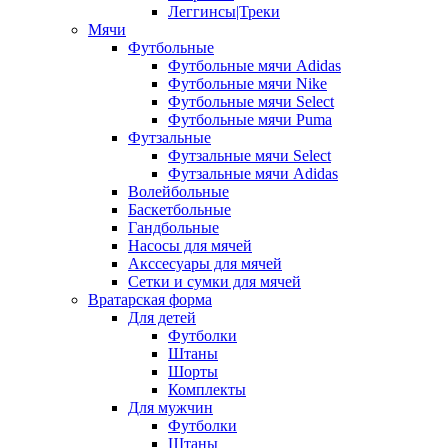
Леггинсы|Треки
Мячи
Футбольные
Футбольные мячи Adidas
Футбольные мячи Nike
Футбольные мячи Select
Футбольные мячи Puma
Футзальные
Футзальные мячи Select
Футзальные мячи Adidas
Волейбольные
Баскетбольные
Гандбольные
Насосы для мячей
Акссесуары для мячей
Сетки и сумки для мячей
Вратарская форма
Для детей
Футболки
Штаны
Шорты
Комплекты
Для мужчин
Футболки
Штаны