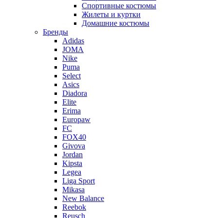
Спортивные костюмы
Жилеты и куртки
Домашние костюмы
Бренды
Adidas
JOMA
Nike
Puma
Select
Asics
Diadora
Elite
Erima
Europaw
FC
FOX40
Givova
Jordan
Kipsta
Legea
Liga Sport
Mikasa
New Balance
Reebok
Reusch