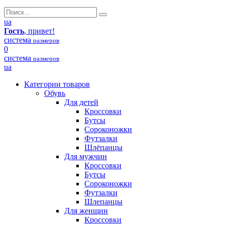
ua
Гость
, привет!
система
размеров
0
система
размеров
ua
Категории товаров
Обувь
Для детей
Кроссовки
Бутсы
Сороконожки
Футзалки
Шлёпанцы
Для мужчин
Кроссовки
Бутсы
Сороконожки
Футзалки
Шлепанцы
Для женщин
Кроссовки