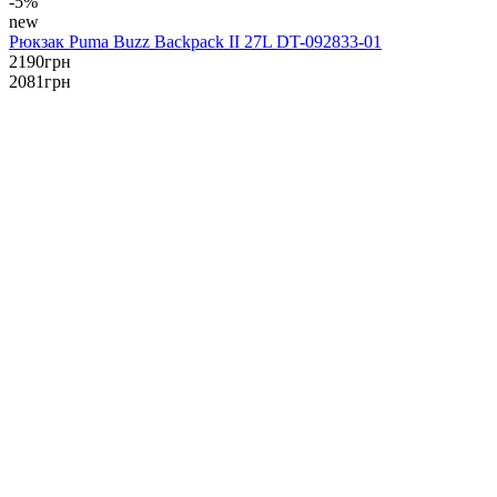
-5%
new
Рюкзак Puma Buzz Backpack II 27L DT-092833-01
2190
грн
2081
грн