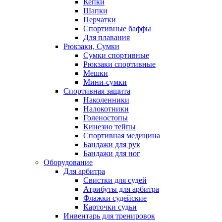
Кепки
Шапки
Перчатки
Спортивные баффы
Для плавания
Рюкзаки, Сумки
Сумки спортивные
Рюкзаки спортивные
Мешки
Мини-сумки
Спортивная защита
Наколенники
Налокотники
Голеностопы
Кинезио тейпы
Спортивная медицина
Бандажи для рук
Бандажи для ног
Оборудование
Для арбитра
Свистки для судей
Атрибуты для арбитра
Флажки судейские
Карточки судьи
Инвентарь для тренировок