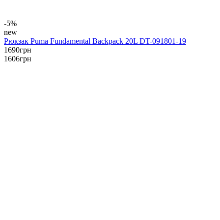
-5%
new
Рюкзак Puma Fundamental Backpack 20L DT-091801-19
1690
грн
1606
грн