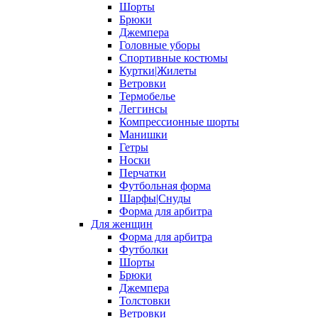
Шорты
Брюки
Джемпера
Головные уборы
Спортивные костюмы
Куртки|Жилеты
Ветровки
Термобелье
Леггинсы
Компрессионные шорты
Манишки
Гетры
Носки
Перчатки
Футбольная форма
Шарфы|Снуды
Форма для арбитра
Для женщин
Форма для арбитра
Футболки
Шорты
Брюки
Джемпера
Толстовки
Ветровки