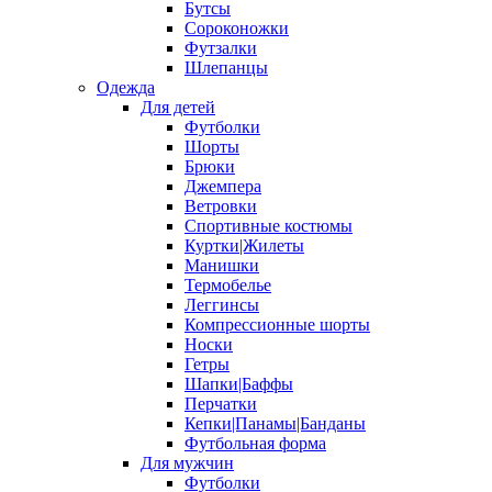
Бутсы
Сороконожки
Футзалки
Шлепанцы
Одежда
Для детей
Футболки
Шорты
Брюки
Джемпера
Ветровки
Спортивные костюмы
Куртки|Жилеты
Манишки
Термобелье
Леггинсы
Компрессионные шорты
Носки
Гетры
Шапки|Баффы
Перчатки
Кепки|Панамы|Банданы
Футбольная форма
Для мужчин
Футболки