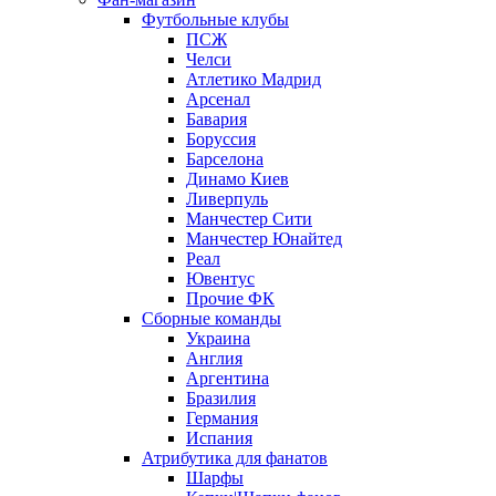
Футбольные клубы
ПСЖ
Челси
Атлетико Мадрид
Арсенал
Бавария
Боруссия
Барселона
Динамо Киев
Ливерпуль
Манчестер Сити
Манчестер Юнайтед
Реал
Ювентус
Прочие ФК
Сборные команды
Украина
Англия
Аргентина
Бразилия
Германия
Испания
Атрибутика для фанатов
Шарфы