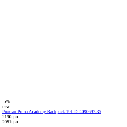
-5%
new
Рюкзак Puma Academy Backpack 19L DT-090697-35
2190
грн
2081
грн