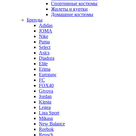
Спортивные костюмы
Жилеты и куртки
Домашние костюмы
Бренды
Adidas
JOMA
Nike
Puma
Select
Asics
Diadora
Elite
Erima
Europaw
FC
FOX40
Givova
Jordan
Kipsta
Legea
Liga Sport
Mikasa
New Balance
Reebok
Reusch