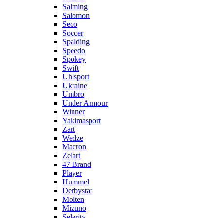
Salming
Salomon
Seco
Soccer
Spalding
Speedo
Spokey
Swift
Uhlsport
Ukraine
Umbro
Under Armour
Winner
Yakimasport
Zart
Wedze
Macron
Zelart
47 Brand
Player
Hummel
Derbystar
Molten
Mizuno
Selerity