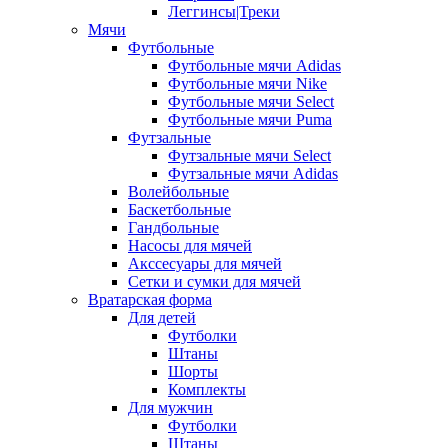
Леггинсы|Треки
Мячи
Футбольные
Футбольные мячи Adidas
Футбольные мячи Nike
Футбольные мячи Select
Футбольные мячи Puma
Футзальные
Футзальные мячи Select
Футзальные мячи Adidas
Волейбольные
Баскетбольные
Гандбольные
Насосы для мячей
Акссесуары для мячей
Сетки и сумки для мячей
Вратарская форма
Для детей
Футболки
Штаны
Шорты
Комплекты
Для мужчин
Футболки
Штаны