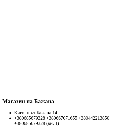
Магазин на Бажана
Киев, пр-т Бажана 14
+380685679328
+380667071655
+380442213850
+380685679328 (вн. 1)