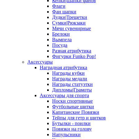
Кепки|Шапки фанов
Флаги
Фан шапки
Дудки|Трещетки
Сумки|Рюкзаки
Мячи сувенирные
Брелоки
Вымпела
Посуда
Разная атрибутика
Фигурки Funko Pop!
Аксессуары
Наградная атрибутика
Награды кубки
Награды медали
Награды статуэтки
Дипломы|Грамоты
Аксессуары для спорта
Носки спортивные
Футбольные щитки
Капитанские Повязки
Тейпы для гетр и щитков
Бутылки - поилки
Повязки на голову
Напульсники