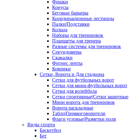
Фишки
Конусы
Беговые барьеры
Координационные лестницы
Палки|Подставки
Кольца
Наборы для тренировок
Планшеты для тренера
Разные системы для тренировок
Секундомеры
Скакалки
Фитнес ленты
Коврики
Сетки, Ворота и Для стадиона
Сетки для футбольных ворот
Сетки для мини-футбольных ворот
Сетки для волейбола
Сетки спортивные|Сетки защитные
Мини ворота для тренировок
Ворота раскладные
Табло|Громкоговорители
Флаги угловые|Разметки поля
Виды спорта
Баскетбол
Бег