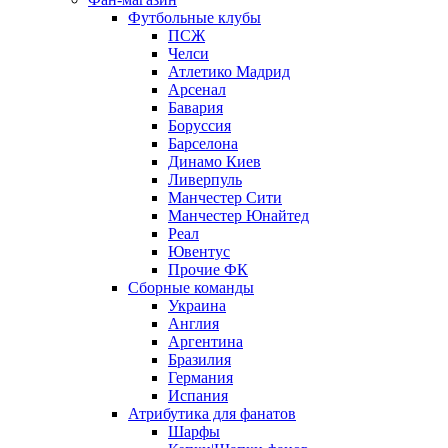
Футбольные клубы
ПСЖ
Челси
Атлетико Мадрид
Арсенал
Бавария
Боруссия
Барселона
Динамо Киев
Ливерпуль
Манчестер Сити
Манчестер Юнайтед
Реал
Ювентус
Прочие ФК
Сборные команды
Украина
Англия
Аргентина
Бразилия
Германия
Испания
Атрибутика для фанатов
Шарфы