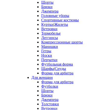
Шорты
Брюки
Джемпера
Головные уборы
Спортивные костюмы
Куртки|Жилеты
Ветровки
Термобелье
Леггинсы
Компрессионные шорты
Манишки
Гетры
Носки
Перчатки
Футбольная форма
Шарфы|Снуды
Форма для арбитра
Для женщин
Форма для арбитра
Футболки
Шорты
Брюки
Джемпера
Толстовки
Ветровки