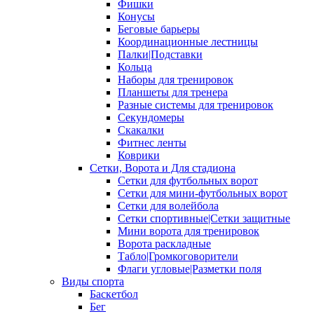
Фишки
Конусы
Беговые барьеры
Координационные лестницы
Палки|Подставки
Кольца
Наборы для тренировок
Планшеты для тренера
Разные системы для тренировок
Секундомеры
Скакалки
Фитнес ленты
Коврики
Сетки, Ворота и Для стадиона
Сетки для футбольных ворот
Сетки для мини-футбольных ворот
Сетки для волейбола
Сетки спортивные|Сетки защитные
Мини ворота для тренировок
Ворота раскладные
Табло|Громкоговорители
Флаги угловые|Разметки поля
Виды спорта
Баскетбол
Бег