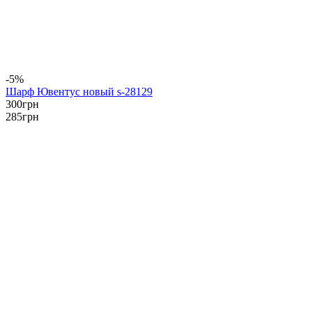
-5%
Шарф Ювентус новый s-28129
300
грн
285
грн