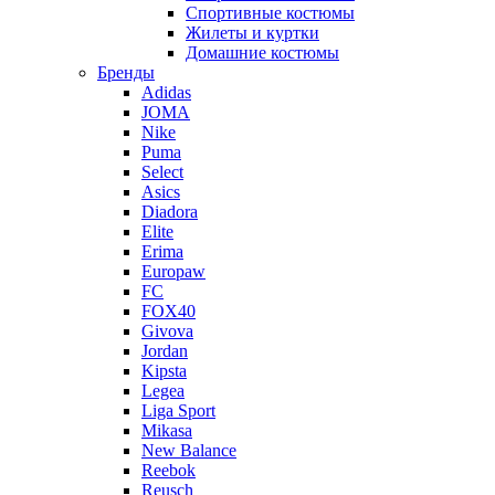
Спортивные костюмы
Жилеты и куртки
Домашние костюмы
Бренды
Adidas
JOMA
Nike
Puma
Select
Asics
Diadora
Elite
Erima
Europaw
FC
FOX40
Givova
Jordan
Kipsta
Legea
Liga Sport
Mikasa
New Balance
Reebok
Reusch