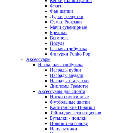
Кепки|Шапки фанов
Флаги
Фан шапки
Дудки|Трещетки
Сумки|Рюкзаки
Мячи сувенирные
Брелоки
Вымпела
Посуда
Разная атрибутика
Фигурки Funko Pop!
Аксессуары
Наградная атрибутика
Награды кубки
Награды медали
Награды статуэтки
Дипломы|Грамоты
Аксессуары для спорта
Носки спортивные
Футбольные щитки
Капитанские Повязки
Тейпы для гетр и щитков
Бутылки - поилки
Повязки на голову
Напульсники