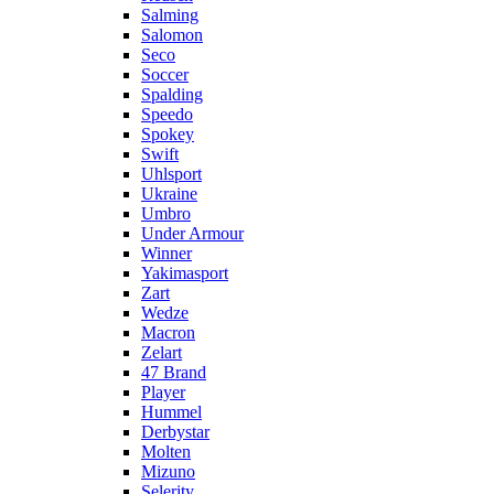
Salming
Salomon
Seco
Soccer
Spalding
Speedo
Spokey
Swift
Uhlsport
Ukraine
Umbro
Under Armour
Winner
Yakimasport
Zart
Wedze
Macron
Zelart
47 Brand
Player
Hummel
Derbystar
Molten
Mizuno
Selerity