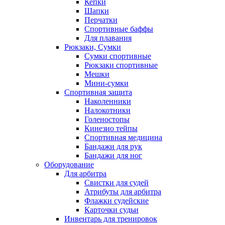
Кепки
Шапки
Перчатки
Спортивные баффы
Для плавания
Рюкзаки, Сумки
Сумки спортивные
Рюкзаки спортивные
Мешки
Мини-сумки
Спортивная защита
Наколенники
Налокотники
Голеностопы
Кинезио тейпы
Спортивная медицина
Бандажи для рук
Бандажи для ног
Оборудование
Для арбитра
Свистки для судей
Атрибуты для арбитра
Флажки судейские
Карточки судьи
Инвентарь для тренировок