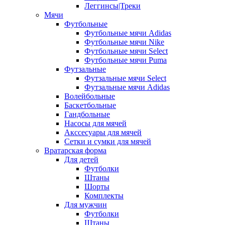
Леггинсы|Треки
Мячи
Футбольные
Футбольные мячи Adidas
Футбольные мячи Nike
Футбольные мячи Select
Футбольные мячи Puma
Футзальные
Футзальные мячи Select
Футзальные мячи Adidas
Волейбольные
Баскетбольные
Гандбольные
Насосы для мячей
Акссесуары для мячей
Сетки и сумки для мячей
Вратарская форма
Для детей
Футболки
Штаны
Шорты
Комплекты
Для мужчин
Футболки
Штаны