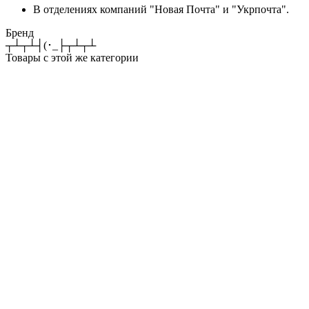
В отделениях компаний "Новая Почта" и "Укрпочта".
Бренд
┬┴┬┴┤(･_├┬┴┬┴
Товары с этой же категории