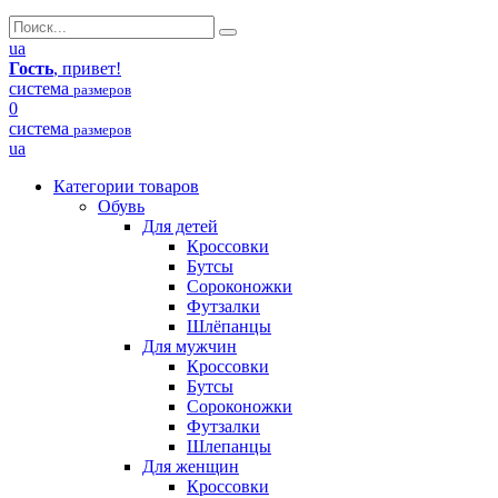
ua
Гость
, привет!
система
размеров
0
система
размеров
ua
Категории товаров
Обувь
Для детей
Кроссовки
Бутсы
Сороконожки
Футзалки
Шлёпанцы
Для мужчин
Кроссовки
Бутсы
Сороконожки
Футзалки
Шлепанцы
Для женщин
Кроссовки