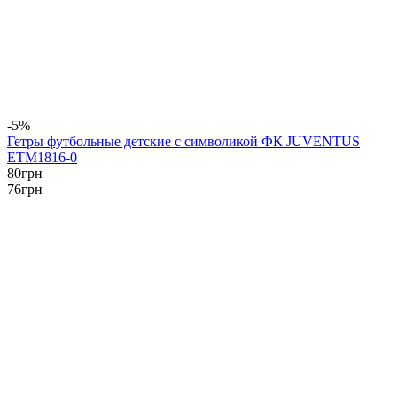
-5%
Гетры футбольные детские с символикой ФК JUVENTUS
ETM1816-0
80
грн
76
грн