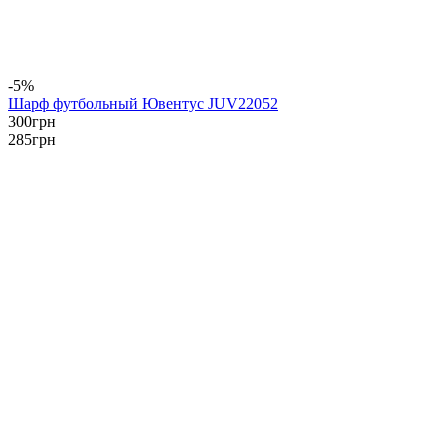
-5%
Шарф футбольный Ювентус JUV22052
300
грн
285
грн