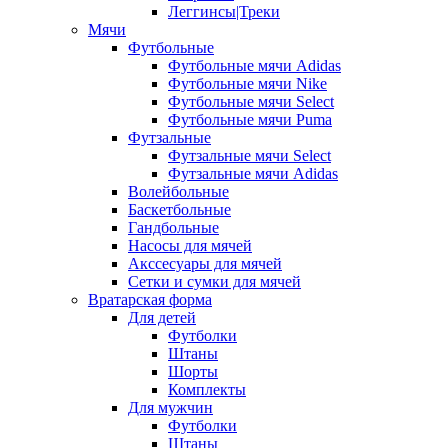
Леггинсы|Треки
Мячи
Футбольные
Футбольные мячи Adidas
Футбольные мячи Nike
Футбольные мячи Select
Футбольные мячи Puma
Футзальные
Футзальные мячи Select
Футзальные мячи Adidas
Волейбольные
Баскетбольные
Гандбольные
Насосы для мячей
Акссесуары для мячей
Сетки и сумки для мячей
Вратарская форма
Для детей
Футболки
Штаны
Шорты
Комплекты
Для мужчин
Футболки
Штаны