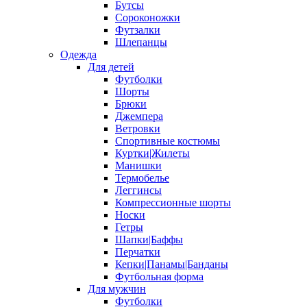
Бутсы
Сороконожки
Футзалки
Шлепанцы
Одежда
Для детей
Футболки
Шорты
Брюки
Джемпера
Ветровки
Спортивные костюмы
Куртки|Жилеты
Манишки
Термобелье
Леггинсы
Компрессионные шорты
Носки
Гетры
Шапки|Баффы
Перчатки
Кепки|Панамы|Банданы
Футбольная форма
Для мужчин
Футболки