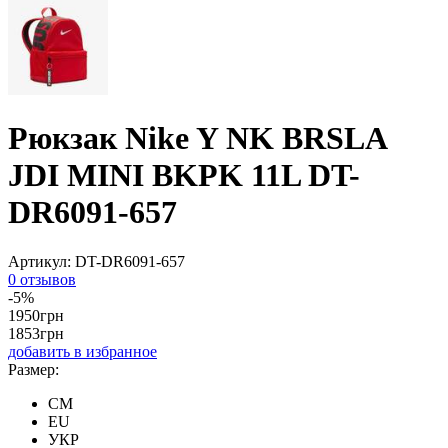
Рюкзак Nike Y NK BRSLA
JDI MINI BKPK 11L DT-
DR6091-657
Артикул:
DT-DR6091-657
0 отзывов
-5%
1950
грн
1853
грн
добавить в избранное
Размер:
CM
EU
УКР