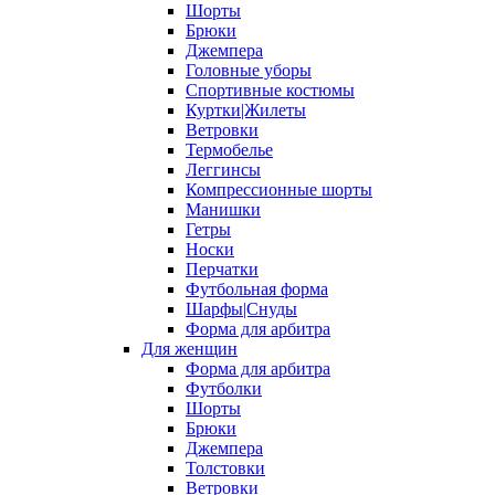
Шорты
Брюки
Джемпера
Головные уборы
Спортивные костюмы
Куртки|Жилеты
Ветровки
Термобелье
Леггинсы
Компрессионные шорты
Манишки
Гетры
Носки
Перчатки
Футбольная форма
Шарфы|Снуды
Форма для арбитра
Для женщин
Форма для арбитра
Футболки
Шорты
Брюки
Джемпера
Толстовки
Ветровки