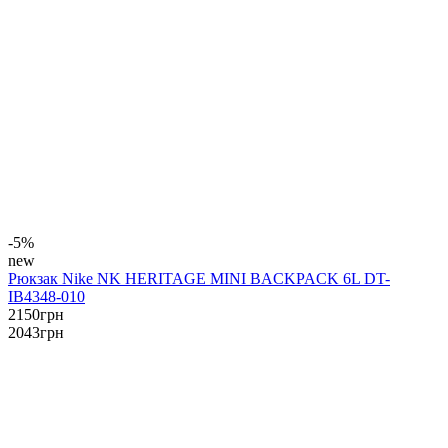
-5%
new
Рюкзак Nike NK HERITAGE MINI BACKPACK 6L DT-
IB4348-010
2150
грн
2043
грн