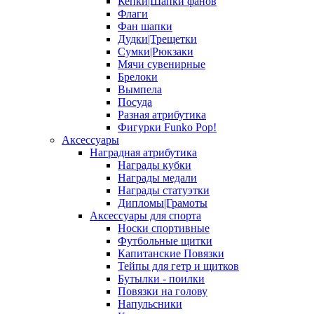
Кепки|Шапки фанов
Флаги
Фан шапки
Дудки|Трещетки
Сумки|Рюкзаки
Мячи сувенирные
Брелоки
Вымпела
Посуда
Разная атрибутика
Фигурки Funko Pop!
Аксессуары
Наградная атрибутика
Награды кубки
Награды медали
Награды статуэтки
Дипломы|Грамоты
Аксессуары для спорта
Носки спортивные
Футбольные щитки
Капитанские Повязки
Тейпы для гетр и щитков
Бутылки - поилки
Повязки на голову
Напульсники