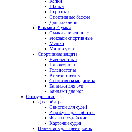
Кепки
Шапки
Перчатки
Спортивные баффы
Для плавания
Рюкзаки, Сумки
Сумки спортивные
Рюкзаки спортивные
Мешки
Мини-сумки
Спортивная защита
Наколенники
Налокотники
Голеностопы
Кинезио тейпы
Спортивная медицина
Бандажи для рук
Бандажи для ног
Оборудование
Для арбитра
Свистки для судей
Атрибуты для арбитра
Флажки судейские
Карточки судьи
Инвентарь для тренировок