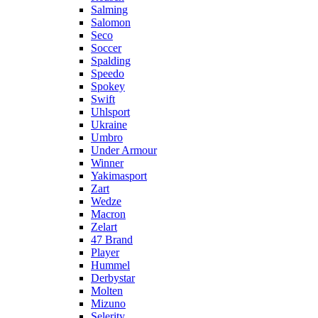
Salming
Salomon
Seco
Soccer
Spalding
Speedo
Spokey
Swift
Uhlsport
Ukraine
Umbro
Under Armour
Winner
Yakimasport
Zart
Wedze
Macron
Zelart
47 Brand
Player
Hummel
Derbystar
Molten
Mizuno
Selerity