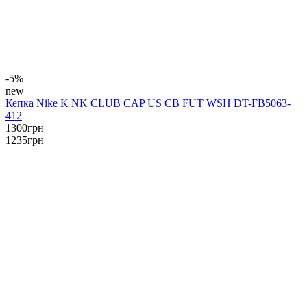
-5%
new
Кепка Nike K NK CLUB CAP US CB FUT WSH DT-FB5063-
412
1300
грн
1235
грн