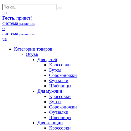
ua
Гость
, привет!
система
размеров
0
система
размеров
ua
Категории товаров
Обувь
Для детей
Кроссовки
Бутсы
Сороконожки
Футзалки
Шлёпанцы
Для мужчин
Кроссовки
Бутсы
Сороконожки
Футзалки
Шлепанцы
Для женщин
Кроссовки