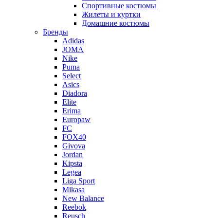
Спортивные костюмы
Жилеты и куртки
Домашние костюмы
Бренды
Adidas
JOMA
Nike
Puma
Select
Asics
Diadora
Elite
Erima
Europaw
FC
FOX40
Givova
Jordan
Kipsta
Legea
Liga Sport
Mikasa
New Balance
Reebok
Reusch