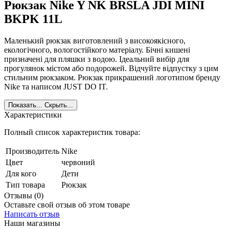
Рюкзак Nike Y NK BRSLA JDI MINI
BKPK 11L
Маленький рюкзак виготовлений з високоякісного,
екологічного, вологостійкого матеріалу. Бічні кишені
призначені для пляшки з водою. Ідеальний вибір для
прогулянок містом або подорожей. Відчуйте відпустку з цим
стильним рюкзаком. Рюкзак прикрашений логотипом бренду
Nike та написом JUST DO IT.
Показать...
Скрыть...
Характеристики
Полный список характеристик товара:
Производитель
Nike
Цвет
червоний
Для кого
Дети
Тип товара
Рюкзак
Отзывы (0)
Оставьте свой отзыв об этом товаре
Написать отзыв
Наши магазины