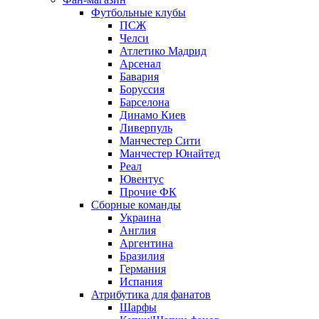
Футбольные клубы
ПСЖ
Челси
Атлетико Мадрид
Арсенал
Бавария
Боруссия
Барселона
Динамо Киев
Ливерпуль
Манчестер Сити
Манчестер Юнайтед
Реал
Ювентус
Прочие ФК
Сборные команды
Украина
Англия
Аргентина
Бразилия
Германия
Испания
Атрибутика для фанатов
Шарфы