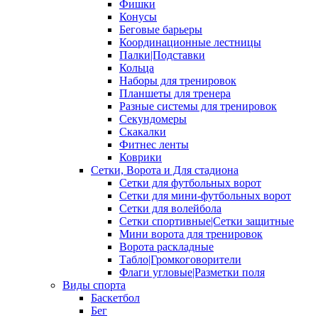
Фишки
Конусы
Беговые барьеры
Координационные лестницы
Палки|Подставки
Кольца
Наборы для тренировок
Планшеты для тренера
Разные системы для тренировок
Секундомеры
Скакалки
Фитнес ленты
Коврики
Сетки, Ворота и Для стадиона
Сетки для футбольных ворот
Сетки для мини-футбольных ворот
Сетки для волейбола
Сетки спортивные|Сетки защитные
Мини ворота для тренировок
Ворота раскладные
Табло|Громкоговорители
Флаги угловые|Разметки поля
Виды спорта
Баскетбол
Бег