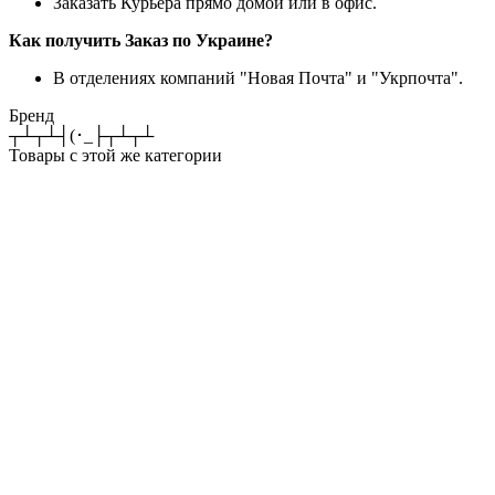
Заказать Курьера прямо домой или в офис.
Как получить Заказ по Украине?
В отделениях компаний "Новая Почта" и "Укрпочта".
Бренд
┬┴┬┴┤(･_├┬┴┬┴
Товары с этой же категории