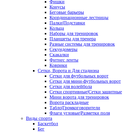
Фишки
Конусы
Беговые барьеры
Координационные лестницы
Палки|Подставки
Кольца
Наборы для тренировок
Планшеты для тренера
Разные системы для тренировок
Секундомеры
Скакалки
Фитнес ленты
Коврики
Сетки, Ворота и Для стадиона
Сетки для футбольных ворот
Сетки для мини-футбольных ворот
Сетки для волейбола
Сетки спортивные|Сетки защитные
Мини ворота для тренировок
Ворота раскладные
Табло|Громкоговорители
Флаги угловые|Разметки поля
Виды спорта
Баскетбол
Бег