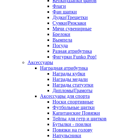
Кепки|Шапки фанов
Флаги
Фан шапки
Дудки|Трещетки
Сумки|Рюкзаки
Мячи сувенирные
Брелоки
Вымпела
Посуда
Разная атрибутика
Фигурки Funko Pop!
Аксессуары
Наградная атрибутика
Награды кубки
Награды медали
Награды статуэтки
Дипломы|Грамоты
Аксессуары для спорта
Носки спортивные
Футбольные щитки
Капитанские Повязки
Тейпы для гетр и щитков
Бутылки - поилки
Повязки на голову
Напульсники