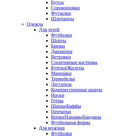
Бутсы
Сороконожки
Футзалки
Шлепанцы
Одежда
Для детей
Футболки
Шорты
Брюки
Джемпера
Ветровки
Спортивные костюмы
Куртки|Жилеты
Манишки
Термобелье
Леггинсы
Компрессионные шорты
Носки
Гетры
Шапки|Баффы
Перчатки
Кепки|Панамы|Банданы
Футбольная форма
Для мужчин
Футболки