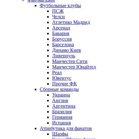
Футбольные клубы
ПСЖ
Челси
Атлетико Мадрид
Арсенал
Бавария
Боруссия
Барселона
Динамо Киев
Ливерпуль
Манчестер Сити
Манчестер Юнайтед
Реал
Ювентус
Прочие ФК
Сборные команды
Украина
Англия
Аргентина
Бразилия
Германия
Испания
Атрибутика для фанатов
Шарфы