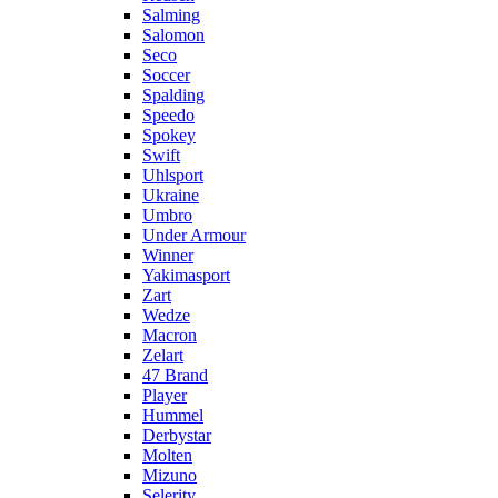
Salming
Salomon
Seco
Soccer
Spalding
Speedo
Spokey
Swift
Uhlsport
Ukraine
Umbro
Under Armour
Winner
Yakimasport
Zart
Wedze
Macron
Zelart
47 Brand
Player
Hummel
Derbystar
Molten
Mizuno
Selerity