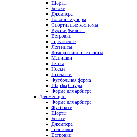
Шорты
Брюки
Джемпера
Головные уборы
Спортивные костюмы
Куртки|Жилеты
Ветровки
Термобелье
Леггинсы
Компрессионные шорты
Манишки
Гетры
Носки
Перчатки
Футбольная форма
Шарфы|Снуды
Форма для арбитра
Для женщин
Форма для арбитра
Футболки
Шорты
Брюки
Джемпера
Толстовки
Ветровки