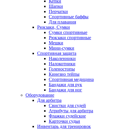
Кепки
Шапки
Перчатки
Спортивные баффы
Для плавания
Рюкзаки, Сумки
Сумки спортивные
Рюкзаки спортивные
Мешки
Мини-сумки
Спортивная защита
Наколенники
Налокотники
Голеностопы
Кинезио тейпы
Спортивная медицина
Бандажи для рук
Бандажи для ног
Оборудование
Для арбитра
Свистки для судей
Атрибуты для арбитра
Флажки судейские
Карточки судьи
Инвентарь для тренировок