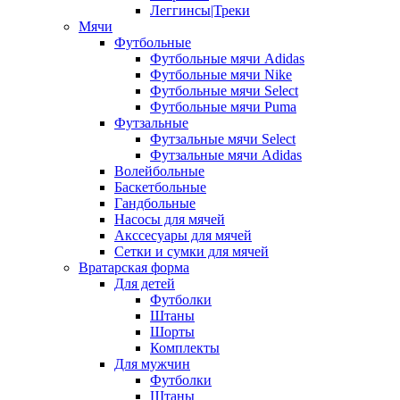
Леггинсы|Треки
Мячи
Футбольные
Футбольные мячи Adidas
Футбольные мячи Nike
Футбольные мячи Select
Футбольные мячи Puma
Футзальные
Футзальные мячи Select
Футзальные мячи Adidas
Волейбольные
Баскетбольные
Гандбольные
Насосы для мячей
Акссесуары для мячей
Сетки и сумки для мячей
Вратарская форма
Для детей
Футболки
Штаны
Шорты
Комплекты
Для мужчин
Футболки
Штаны