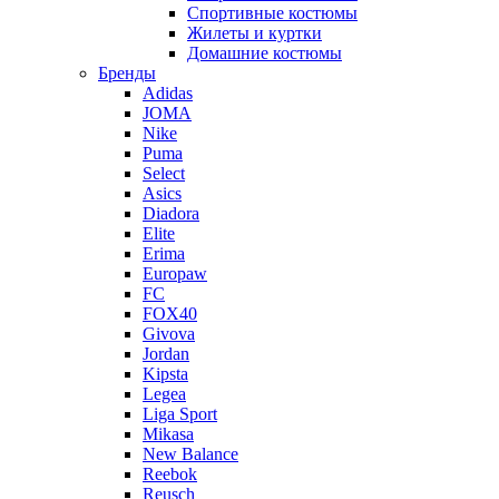
Спортивные костюмы
Жилеты и куртки
Домашние костюмы
Бренды
Adidas
JOMA
Nike
Puma
Select
Asics
Diadora
Elite
Erima
Europaw
FC
FOX40
Givova
Jordan
Kipsta
Legea
Liga Sport
Mikasa
New Balance
Reebok
Reusch