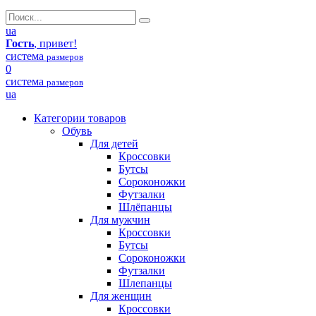
ua
Гость
, привет!
система
размеров
0
система
размеров
ua
Категории товаров
Обувь
Для детей
Кроссовки
Бутсы
Сороконожки
Футзалки
Шлёпанцы
Для мужчин
Кроссовки
Бутсы
Сороконожки
Футзалки
Шлепанцы
Для женщин
Кроссовки