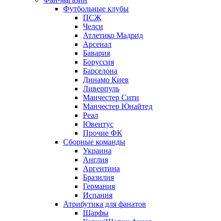
Футбольные клубы
ПСЖ
Челси
Атлетико Мадрид
Арсенал
Бавария
Боруссия
Барселона
Динамо Киев
Ливерпуль
Манчестер Сити
Манчестер Юнайтед
Реал
Ювентус
Прочие ФК
Сборные команды
Украина
Англия
Аргентина
Бразилия
Германия
Испания
Атрибутика для фанатов
Шарфы