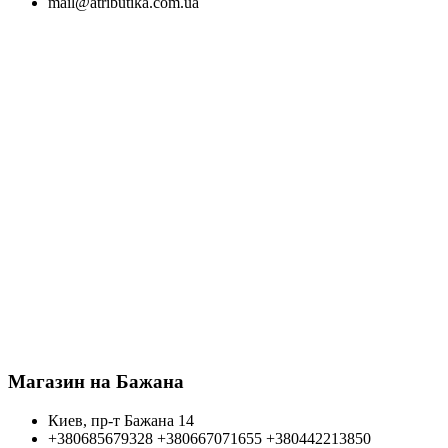
mail@atributika.com.ua
Магазин на Бажана
Киев, пр-т Бажана 14
+380685679328
+380667071655
+380442213850