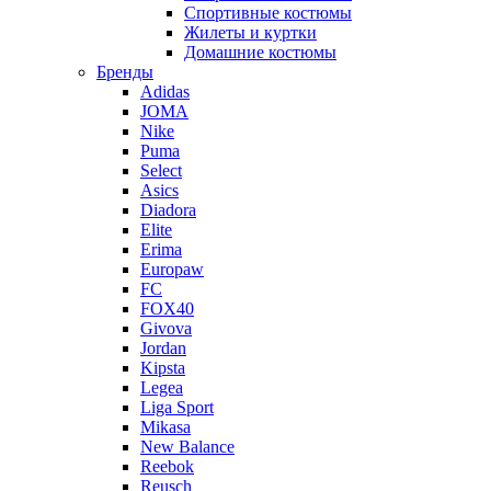
Спортивные костюмы
Жилеты и куртки
Домашние костюмы
Бренды
Adidas
JOMA
Nike
Puma
Select
Asics
Diadora
Elite
Erima
Europaw
FC
FOX40
Givova
Jordan
Kipsta
Legea
Liga Sport
Mikasa
New Balance
Reebok
Reusch