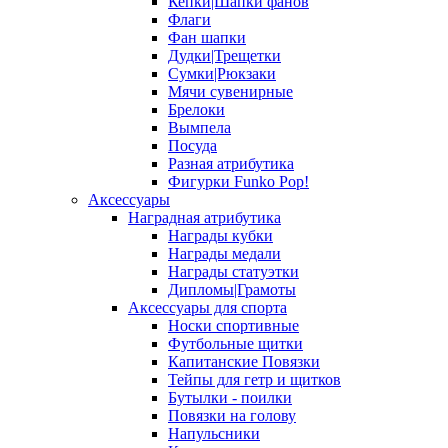
Кепки|Шапки фанов
Флаги
Фан шапки
Дудки|Трещетки
Сумки|Рюкзаки
Мячи сувенирные
Брелоки
Вымпела
Посуда
Разная атрибутика
Фигурки Funko Pop!
Аксессуары
Наградная атрибутика
Награды кубки
Награды медали
Награды статуэтки
Дипломы|Грамоты
Аксессуары для спорта
Носки спортивные
Футбольные щитки
Капитанские Повязки
Тейпы для гетр и щитков
Бутылки - поилки
Повязки на голову
Напульсники