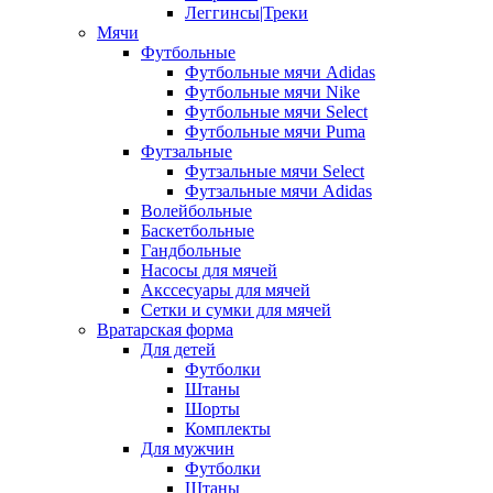
Леггинсы|Треки
Мячи
Футбольные
Футбольные мячи Adidas
Футбольные мячи Nike
Футбольные мячи Select
Футбольные мячи Puma
Футзальные
Футзальные мячи Select
Футзальные мячи Adidas
Волейбольные
Баскетбольные
Гандбольные
Насосы для мячей
Акссесуары для мячей
Сетки и сумки для мячей
Вратарская форма
Для детей
Футболки
Штаны
Шорты
Комплекты
Для мужчин
Футболки
Штаны