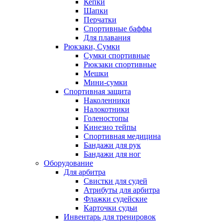
Кепки
Шапки
Перчатки
Спортивные баффы
Для плавания
Рюкзаки, Сумки
Сумки спортивные
Рюкзаки спортивные
Мешки
Мини-сумки
Спортивная защита
Наколенники
Налокотники
Голеностопы
Кинезио тейпы
Спортивная медицина
Бандажи для рук
Бандажи для ног
Оборудование
Для арбитра
Свистки для судей
Атрибуты для арбитра
Флажки судейские
Карточки судьи
Инвентарь для тренировок