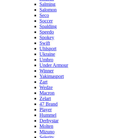
Salming
Salomon
Seco
Soccer
Spalding
Speedo
Spokey
Swift
Uhlsport
Ukraine
Umbro
Under Armour
Winner
Yakimasport
Zart
Wedze
Macron
Zelart
47 Brand
Player
Hummel
Derbystar
Molten
Mizuno
Selerity