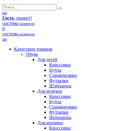
ua
Гость
, привет!
система
размеров
0
система
размеров
ua
Категории товаров
Обувь
Для детей
Кроссовки
Бутсы
Сороконожки
Футзалки
Шлёпанцы
Для мужчин
Кроссовки
Бутсы
Сороконожки
Футзалки
Шлепанцы
Для женщин
Кроссовки