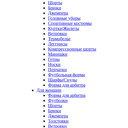
Шорты
Брюки
Джемпера
Головные уборы
Спортивные костюмы
Куртки|Жилеты
Ветровки
Термобелье
Леггинсы
Компрессионные шорты
Манишки
Гетры
Носки
Перчатки
Футбольная форма
Шарфы|Снуды
Форма для арбитра
Для женщин
Форма для арбитра
Футболки
Шорты
Брюки
Джемпера
Толстовки
Ветровки