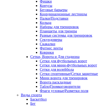
Фишки
Конусы
Беговые барьеры
Координационные лестницы
Палки|Подставки
Кольца
Наборы для тренировок
Планшеты для тренера
Разные системы для тренировок
Секундомеры
Скакалки
Фитнес ленты
Коврики
Сетки, Ворота и Для стадиона
Сетки для футбольных ворот
Сетки для мини-футбольных ворот
Сетки для волейбола
Сетки спортивные|Сетки защитные
Мини ворота для тренировок
Ворота раскладные
Табло|Громкоговорители
Флаги угловые|Разметки поля
Виды спорта
Баскетбол
Бег