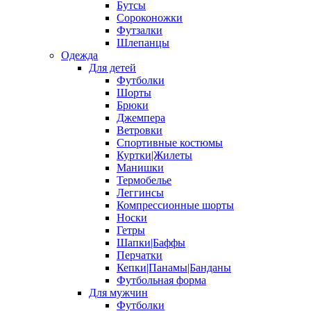
Бутсы
Сороконожки
Футзалки
Шлепанцы
Одежда
Для детей
Футболки
Шорты
Брюки
Джемпера
Ветровки
Спортивные костюмы
Куртки|Жилеты
Манишки
Термобелье
Леггинсы
Компрессионные шорты
Носки
Гетры
Шапки|Баффы
Перчатки
Кепки|Панамы|Банданы
Футбольная форма
Для мужчин
Футболки