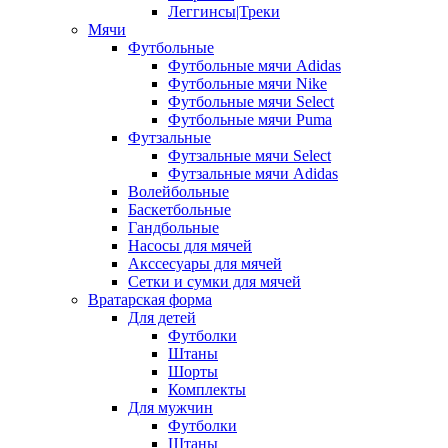
Леггинсы|Треки
Мячи
Футбольные
Футбольные мячи Adidas
Футбольные мячи Nike
Футбольные мячи Select
Футбольные мячи Puma
Футзальные
Футзальные мячи Select
Футзальные мячи Adidas
Волейбольные
Баскетбольные
Гандбольные
Насосы для мячей
Акссесуары для мячей
Сетки и сумки для мячей
Вратарская форма
Для детей
Футболки
Штаны
Шорты
Комплекты
Для мужчин
Футболки
Штаны