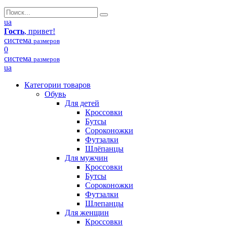
ua
Гость
, привет!
система
размеров
0
система
размеров
ua
Категории товаров
Обувь
Для детей
Кроссовки
Бутсы
Сороконожки
Футзалки
Шлёпанцы
Для мужчин
Кроссовки
Бутсы
Сороконожки
Футзалки
Шлепанцы
Для женщин
Кроссовки