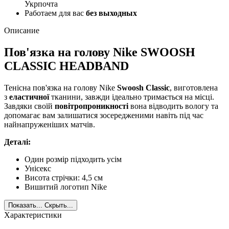
Укрпочта
Работаем для вас
без выходных
Описание
Пов'язка на голову Nike SWOOSH
CLASSIC HEADBAND
Тенісна пов'язка на голову Nike
Swoosh Classic
, виготовлена
з
еластичної
тканини, завжди ідеально тримається на місці.
Завдяки своїй
повітропроникності
вона відводить вологу та
допомагає вам залишатися зосередженими навіть під час
найнапруженіших матчів.
Деталі:
Один розмір підходить усім
Унісекс
Висота стрічки: 4,5 см
Вишитий логотип Nike
Показать...
Скрыть...
Характеристики