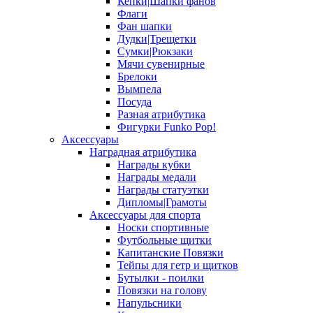
Кепки|Шапки фанов
Флаги
Фан шапки
Дудки|Трещетки
Сумки|Рюкзаки
Мячи сувенирные
Брелоки
Вымпела
Посуда
Разная атрибутика
Фигурки Funko Pop!
Аксессуары
Наградная атрибутика
Награды кубки
Награды медали
Награды статуэтки
Дипломы|Грамоты
Аксессуары для спорта
Носки спортивные
Футбольные щитки
Капитанские Повязки
Тейпы для гетр и щитков
Бутылки - поилки
Повязки на голову
Напульсники