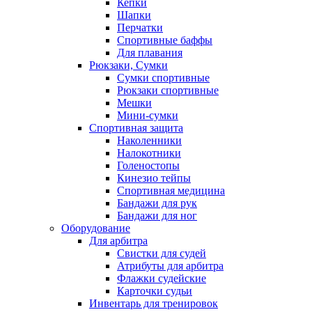
Кепки
Шапки
Перчатки
Спортивные баффы
Для плавания
Рюкзаки, Сумки
Сумки спортивные
Рюкзаки спортивные
Мешки
Мини-сумки
Спортивная защита
Наколенники
Налокотники
Голеностопы
Кинезио тейпы
Спортивная медицина
Бандажи для рук
Бандажи для ног
Оборудование
Для арбитра
Свистки для судей
Атрибуты для арбитра
Флажки судейские
Карточки судьи
Инвентарь для тренировок