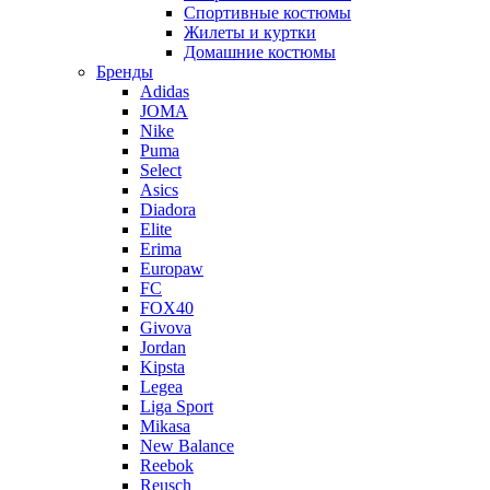
Спортивные костюмы
Жилеты и куртки
Домашние костюмы
Бренды
Adidas
JOMA
Nike
Puma
Select
Asics
Diadora
Elite
Erima
Europaw
FC
FOX40
Givova
Jordan
Kipsta
Legea
Liga Sport
Mikasa
New Balance
Reebok
Reusch