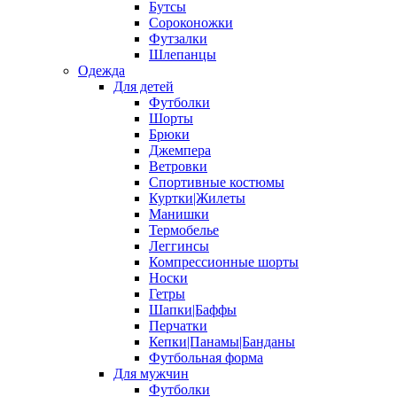
Бутсы
Сороконожки
Футзалки
Шлепанцы
Одежда
Для детей
Футболки
Шорты
Брюки
Джемпера
Ветровки
Спортивные костюмы
Куртки|Жилеты
Манишки
Термобелье
Леггинсы
Компрессионные шорты
Носки
Гетры
Шапки|Баффы
Перчатки
Кепки|Панамы|Банданы
Футбольная форма
Для мужчин
Футболки