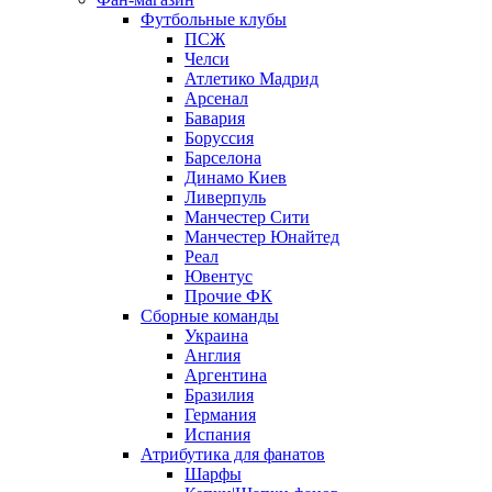
Футбольные клубы
ПСЖ
Челси
Атлетико Мадрид
Арсенал
Бавария
Боруссия
Барселона
Динамо Киев
Ливерпуль
Манчестер Сити
Манчестер Юнайтед
Реал
Ювентус
Прочие ФК
Сборные команды
Украина
Англия
Аргентина
Бразилия
Германия
Испания
Атрибутика для фанатов
Шарфы