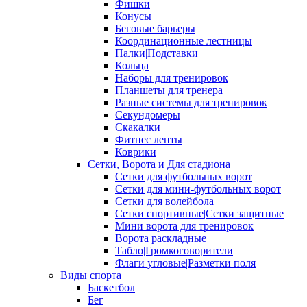
Фишки
Конусы
Беговые барьеры
Координационные лестницы
Палки|Подставки
Кольца
Наборы для тренировок
Планшеты для тренера
Разные системы для тренировок
Секундомеры
Скакалки
Фитнес ленты
Коврики
Сетки, Ворота и Для стадиона
Сетки для футбольных ворот
Сетки для мини-футбольных ворот
Сетки для волейбола
Сетки спортивные|Сетки защитные
Мини ворота для тренировок
Ворота раскладные
Табло|Громкоговорители
Флаги угловые|Разметки поля
Виды спорта
Баскетбол
Бег