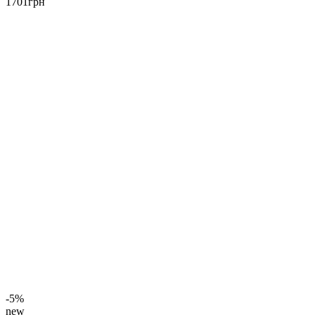
1701
грн
-5%
new