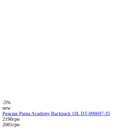
-5%
new
Рюкзак Puma Academy Backpack 19L DT-090697-35
2190
грн
2081
грн