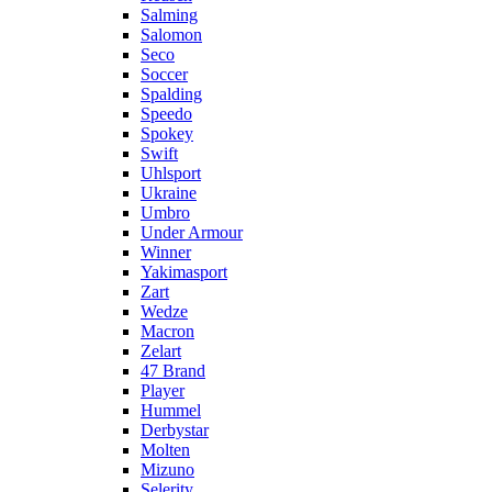
Salming
Salomon
Seco
Soccer
Spalding
Speedo
Spokey
Swift
Uhlsport
Ukraine
Umbro
Under Armour
Winner
Yakimasport
Zart
Wedze
Macron
Zelart
47 Brand
Player
Hummel
Derbystar
Molten
Mizuno
Selerity