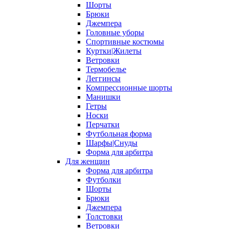
Шорты
Брюки
Джемпера
Головные уборы
Спортивные костюмы
Куртки|Жилеты
Ветровки
Термобелье
Леггинсы
Компрессионные шорты
Манишки
Гетры
Носки
Перчатки
Футбольная форма
Шарфы|Снуды
Форма для арбитра
Для женщин
Форма для арбитра
Футболки
Шорты
Брюки
Джемпера
Толстовки
Ветровки