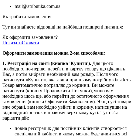
mail@atributika.com.ua
Як зробити замовлення
Тут ви знайдете відповіді на найбільш поширені питання:
Як оформити замовлення?
Показати
Сховати
Оформити замовлення можна 2-ма способами:
1. Реєстрація на сайті (кнопка 'Купити').
Для цього
необхідно, по-перше, перейти в картку товару що цікавить
Вас, а потім вибрати необхідний вам розмір. Після чого
натиснути «Купити», вказавши при цьому потрібну кількість.
Товар автоматично потрапляє до корзини. Ви можете
натиснути (кнопку Продовжити Покупки), якщо вам
необхідно щось ще, або перейти до остаточного оформлення
замовлення (кнопка Оформити Замовлення). Якщо усі товари
вже обрані, вам необхідно увійти в корзину, натиснувши на
відповідний значок в правому верхньому куті. Тут є 2-а
варіанти дій:
повна реєстрація: для постійних клієнтів створюється
спеціальний кабінет, в якому можна буде дивитися всі