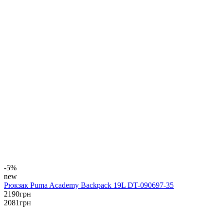
-5%
new
Рюкзак Puma Academy Backpack 19L DT-090697-35
2190
грн
2081
грн