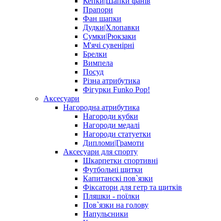
Кепки|Шапки фанів
Прапори
Фан шапки
Дудки|Хлопавки
Сумки|Рюкзаки
М'ячі сувенірні
Брелки
Вимпела
Посуд
Різна атрибутика
Фігурки Funko Pop!
Аксесуари
Нагородна атрибутика
Нагороди кубки
Нагороди медалі
Нагороди статуетки
Дипломи|Грамоти
Аксесуари для спорту
Шкарпетки спортивні
Футбольні щитки
Капитанскі пов`язки
Фіксатори для гетр та щитків
Пляшки - поїлки
Пов`язки на голову
Напульсники