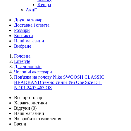
Kempa
Акції
Друк на товарі
Доставка і оплата
Розміри
Контакти
Наші магазини
Вибране
Головна
Lifestyle
Для чоловіків
Чоловічі аксесуари
Пов'язка на голову Nike SWOOSH CLASSIC
HEADBAND темно-синій Уні One Size DT-
N.101.2407.463.OS
Все про товар
Характеристики
Відгуки (0)
Наші магазини
Як зробити замовлення
Бренд