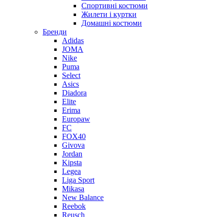
Спортивні костюми
Жилети і куртки
Домашні костюми
Бренди
Adidas
JOMA
Nike
Puma
Select
Asics
Diadora
Elite
Erima
Europaw
FC
FOX40
Givova
Jordan
Kipsta
Legea
Liga Sport
Mikasa
New Balance
Reebok
Reusch