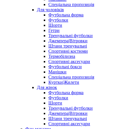
Спеціальна пропозиція
Для чоловіків
Футбольна форма
Футболки
Шорти
Гетри
Тренувальні футболки
Джемпера|Вітровки
Штани тренувальні
Спортивні костюми
Термобілизна
Спортивні аксесуари
Футбольні бокси
Манішки
Спеціальна пропозиція
Куртки|Жилети
Для жінок
Футбольна форма
Футболки
Шорти
Тренувальні футболки
Джемпера|Вітровки
Штани тренувальні
Спортивні аксесуари
Фан-магазин