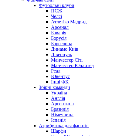
Футбольні клуби
ПСЖ
Челсі
Атлетіко Мадрид
Арсенал
Баварія
Борусія
Барселона
Динамо Київ
Ліверпуль
Манчестер Сіті
Манчестер Юнайтед
Реал
Ювентус
Інші ФК
Збірні команди
Україна
Англія
Аргентина
Бразилія
Німеччина
Іспанія
Атрибутика для фанатів
Шарфи