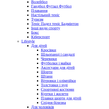
Волейбол
Гандбол Футзал Футбол
Плавання
Настільний теніс
Туризм
Теніс Падел теніс Бадмінтон
Інші види спорту
Бокс
Кіберспорт
Lifestyle
Для дітей
Кросівки
Шльопанці і сандалі
Черевики
Футболки і майки
Аксесуари для дітей
Шорти
Штани
Вітровки і олімпійки
Толстовки і худі
Спортивні костюми
Куртки і жилети
Плавки шорти для дітей
Спідня білизна
Для чоловіків