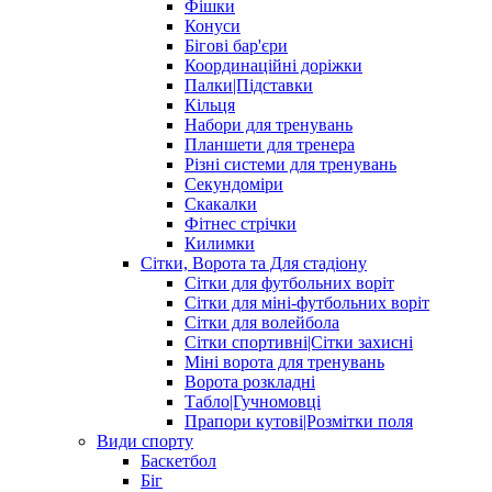
Фішки
Конуси
Бігові бар'єри
Координаційні доріжки
Палки|Підставки
Кільця
Набори для тренувань
Планшети для тренера
Різні системи для тренувань
Секундоміри
Скакалки
Фітнес стрічки
Килимки
Сітки, Ворота та Для стадіону
Сітки для футбольних воріт
Сітки для міні-футбольних воріт
Сітки для волейбола
Сітки спортивні|Cітки захисні
Міні ворота для тренувань
Ворота розкладні
Табло|Гучномовці
Прапори кутові|Розмітки поля
Види спорту
Баскетбол
Біг