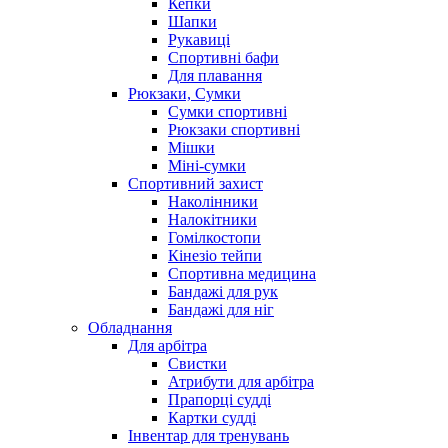
Кепки
Шапки
Рукавиці
Спортивні бафи
Для плавання
Рюкзаки, Сумки
Сумки спортивні
Рюкзаки спортивні
Мішки
Міні-сумки
Спортивний захист
Наколінники
Налокітники
Гомілкостопи
Кінезіо тейпи
Спортивна медицина
Бандажі для рук
Бандажі для ніг
Обладнання
Для арбітра
Свистки
Атрибути для арбітра
Прапорці судді
Картки судді
Інвентар для тренувань