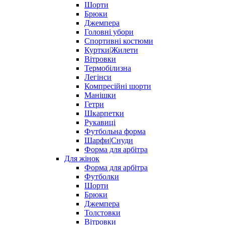
Шорти
Брюки
Джемпера
Головні убори
Спортивні костюми
Куртки|Жилети
Вітровки
Термобілизна
Легінси
Компресійні шорти
Манішки
Гетри
Шкарпетки
Рукавиці
Футбольна форма
Шарфи|Снуди
Форма для арбітра
Для жінок
Форма для арбітра
Футболки
Шорти
Брюки
Джемпера
Толстовки
Вітровки