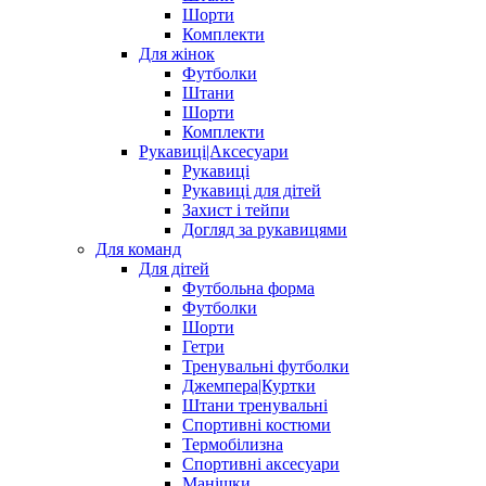
Шорти
Комплекти
Для жінок
Футболки
Штани
Шорти
Комплекти
Рукавиці|Аксесуари
Рукавиці
Рукавиці для дітей
Захист і тейпи
Догляд за рукавицями
Для команд
Для дітей
Футбольна форма
Футболки
Шорти
Гетри
Тренувальні футболки
Джемпера|Куртки
Штани тренувальні
Спортивні костюми
Термобілизна
Спортивні аксесуари
Манішки