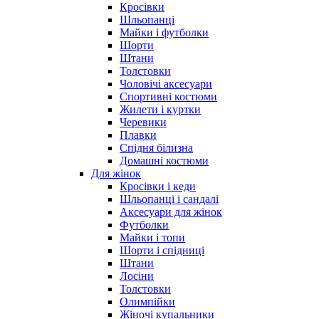
Кросівки
Шльопанці
Майки і футболки
Шорти
Штани
Толстовки
Чоловічі аксесуари
Спортивні костюми
Жилети і куртки
Черевики
Плавки
Спідня білизна
Домашні костюми
Для жінок
Кросівки і кеди
Шльопанці і сандалі
Аксесуари для жінок
Футболки
Майки і топи
Шорти і спідниці
Штани
Лосіни
Толстовки
Олимпійки
Жіночі купальники