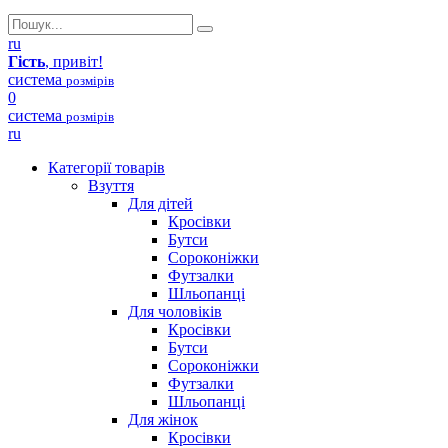
ru
Гість
, привіт!
система
розмірів
0
система
розмірів
ru
Категорії товарів
Взуття
Для дітей
Кросівки
Бутси
Сороконіжки
Футзалки
Шльопанці
Для чоловіків
Кросівки
Бутси
Сороконіжки
Футзалки
Шльопанці
Для жінок
Кросівки