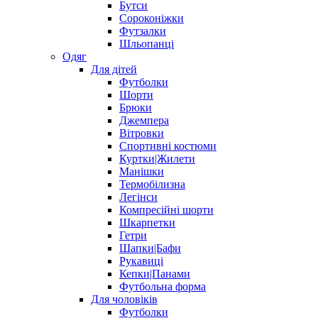
Бутси
Сороконіжки
Футзалки
Шльопанці
Одяг
Для дітей
Футболки
Шорти
Брюки
Джемпера
Вітровки
Спортивні костюми
Куртки|Жилети
Манішки
Термобілизна
Легінси
Компресійні шорти
Шкарпетки
Гетри
Шапки|Бафи
Рукавиці
Кепки|Панами
Футбольна форма
Для чоловіків
Футболки