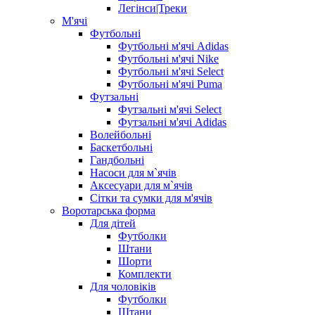
Легінси|Треки
М'ячі
Футбольні
Футбольні м'ячі Adidas
Футбольні м'ячі Nike
Футбольні м'ячі Select
Футбольні м'ячі Puma
Футзальні
Футзальні м'ячі Select
Футзальні м'ячі Adidas
Волейбольні
Баскетбольні
Гандбольні
Насоси для м`ячів
Аксесуари для м`ячів
Сітки та сумки для м'ячів
Воротарська форма
Для дітей
Футболки
Штани
Шорти
Комплекти
Для чоловіків
Футболки
Штани