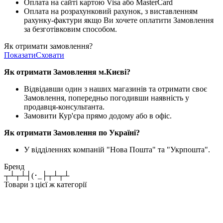
Оплата на сайті картою Visa або MasterCard
Оплата на розрахунковий рахунок, з виставленням
рахунку-фактури якщо Ви хочете оплатити Замовлення
за безготівковим способом.
Як отримати замовлення?
Показати
Сховати
Як отримати Замовлення м.Києві?
Відвідавши один з наших магазинів та отримати своє
Замовлення, попередньо погодивши наявність у
продавця-консультанта.
Замовити Кур'єра прямо додому або в офіс.
Як отримати Замовлення по Україні?
У відділеннях компаній "Нова Пошта" та "Укрпошта".
Бренд
┬┴┬┴┤(･_├┬┴┬┴
Товари з цієї ж категорії