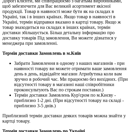
Дорогі клієнти, ми співпрацюємо з багатьма виробниками,
щоб забезпечити для Вас великий асортимент якісної
продукції. Товар в наявності може бути як на складах в
Україні, так і в інших країнах. Якщо товар в наявності в
Україні, термін відправки вказано в картці товару. Якщо ж
товар знаходиться на складах в інших країнах, термін
доставки збільшується. Більш детальну інформацію про
доставку товарів Під замовлення, Ви можете дізнатися у
менеджера при замовленні.
Термін доставки Замовлень в м.Київ
Забрати Замовлення в одному з наших магазинів - при
наявності товару ви можете отримати ваше замовлення
день в день, відвідайте магазин Атрибутика коли вам
зручно в робочий час. Ми працюємо без вихідних. (При
відсутності товару в магазині наші співробітники
проконсультують Вас по строкам поставки.)
Термін доставки Замовлень Кур'єром по м.Києву -
приблизно 1-2 дні. (При відсутності товару на складі -
приблизно 3-5 днів.)
Приблизний термін доставки деяких товарів можна знайти у
картці товару.
Термін доставки Замовлень по Україні