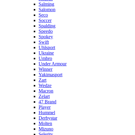
Salming
Salomon
Seco
Soccer
Spalding
Speedo
Spokey
Swift
Uhlsport
Ukraine
Umbro
Under Armour
Winner
Yakimasport
Zart
Wedze
Macron
Zelart
47 Brand
Player
Hummel
Derbystar
Molten
Mizuno
Selerity