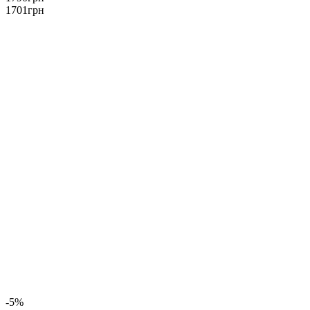
1701
грн
-5%