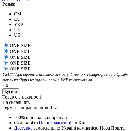
Розмір:
CM
EU
УКР
UK
US
ONE SIZE
ONE SIZE
ONE SIZE
ONE SIZE
ONE SIZE
УВАГА! При оформленні замовлення звіряйтеся з таблицею розмірів бренду,
так як на бірці і на коробці розмір УКР не вказується.
‹
›
Купити
Товар є в наявності
На складі:
шт.
Термін відправки, днів:
1-2
100% оригінальна продукція
Самовивіз з
Наших магазинів
в Києві
Доставка
замовлень по Україні компанією Нова Пошта,