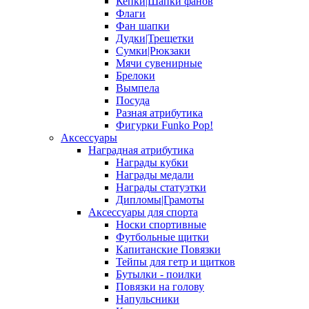
Кепки|Шапки фанов
Флаги
Фан шапки
Дудки|Трещетки
Сумки|Рюкзаки
Мячи сувенирные
Брелоки
Вымпела
Посуда
Разная атрибутика
Фигурки Funko Pop!
Аксессуары
Наградная атрибутика
Награды кубки
Награды медали
Награды статуэтки
Дипломы|Грамоты
Аксессуары для спорта
Носки спортивные
Футбольные щитки
Капитанские Повязки
Тейпы для гетр и щитков
Бутылки - поилки
Повязки на голову
Напульсники