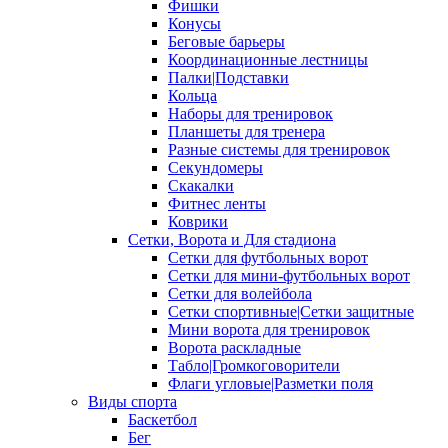
Фишки
Конусы
Беговые барьеры
Координационные лестницы
Палки|Подставки
Кольца
Наборы для тренировок
Планшеты для тренера
Разные системы для тренировок
Секундомеры
Скакалки
Фитнес ленты
Коврики
Сетки, Ворота и Для стадиона
Сетки для футбольных ворот
Сетки для мини-футбольных ворот
Сетки для волейбола
Сетки спортивные|Сетки защитные
Мини ворота для тренировок
Ворота раскладные
Табло|Громкоговорители
Флаги угловые|Разметки поля
Виды спорта
Баскетбол
Бег