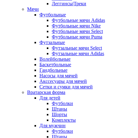
Леггинсы|Треки
Мячи
Футбольные
Футбольные мячи Adidas
Футбольные мячи Nike
Футбольные мячи Select
Футбольные мячи Puma
Футзальные
Футзальные мячи Select
Футзальные мячи Adidas
Волейбольные
Баскетбольные
Гандбольные
Насосы для мячей
Акссесуары для мячей
Сетки и сумки для мячей
Вратарская форма
Для детей
Футболки
Штаны
Шорты
Комплекты
Для мужчин
Футболки
Штаны