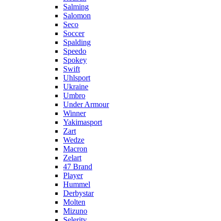
Salming
Salomon
Seco
Soccer
Spalding
Speedo
Spokey
Swift
Uhlsport
Ukraine
Umbro
Under Armour
Winner
Yakimasport
Zart
Wedze
Macron
Zelart
47 Brand
Player
Hummel
Derbystar
Molten
Mizuno
Selerity