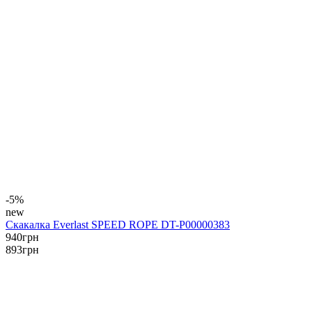
-5%
new
Скакалка Everlast SPEED ROPE DT-P00000383
940
грн
893
грн