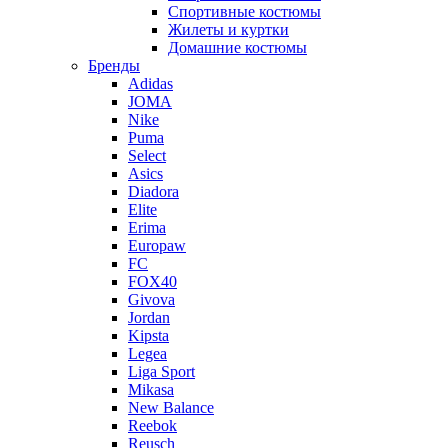
Спортивные костюмы
Жилеты и куртки
Домашние костюмы
Бренды
Adidas
JOMA
Nike
Puma
Select
Asics
Diadora
Elite
Erima
Europaw
FC
FOX40
Givova
Jordan
Kipsta
Legea
Liga Sport
Mikasa
New Balance
Reebok
Reusch