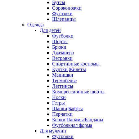
Бутсы
Сороконожки
Футзалки
Шлепанцы
Одежда
Для детей
Футболки
Шорты
Брюки
Джемпера
Ветровки
Спортивные костюмы
Куртки|Жилеты
Манишки
Термобелье
Леггинсы
Компрессионные шорты
Носки
Гетры
Шапки|Баффы
Перчатки
Кепки|Панамы|Банданы
Футбольная форма
Для мужчин
Футболки