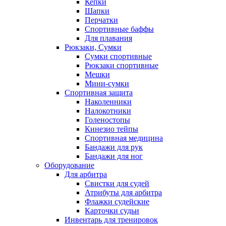
Кепки
Шапки
Перчатки
Спортивные баффы
Для плавания
Рюкзаки, Сумки
Сумки спортивные
Рюкзаки спортивные
Мешки
Мини-сумки
Спортивная защита
Наколенники
Налокотники
Голеностопы
Кинезио тейпы
Спортивная медицина
Бандажи для рук
Бандажи для ног
Оборудование
Для арбитра
Свистки для судей
Атрибуты для арбитра
Флажки судейские
Карточки судьи
Инвентарь для тренировок