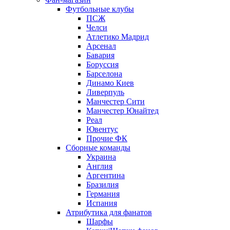
Футбольные клубы
ПСЖ
Челси
Атлетико Мадрид
Арсенал
Бавария
Боруссия
Барселона
Динамо Киев
Ливерпуль
Манчестер Сити
Манчестер Юнайтед
Реал
Ювентус
Прочие ФК
Сборные команды
Украина
Англия
Аргентина
Бразилия
Германия
Испания
Атрибутика для фанатов
Шарфы