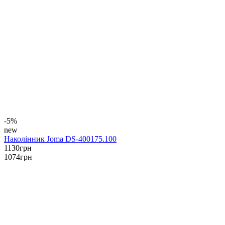
-5%
new
Наколінник Joma DS-400175.100
1130
грн
1074
грн