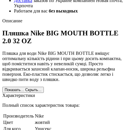
Доставка
заказов по Украине компанией Новая Почта,
Укрпочта
Работаем для вас
без выходных
Описание
Пляшка Nike BIG MOUTH BOTTLE
2.0 32 OZ
Пляшка для води Nike BIG MOUTH BOTTLE вміщує
оптимальну кількість рідини і при цьому досить компактна,
щоб поміститися навіть у невеликій сумці. Просто
відкривається захисний клапан-носик, широка рельєфна
поверхня. Еко-пластик стискається, що дозволяє легко і
швидко пити воду з пляшки.
Показать...
Скрыть...
Характеристики
Полный список характеристик товара:
Производитель
Nike
Цвет
жовтий
Для кого
Унисекс