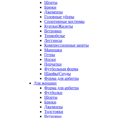
Шорты
Брюки
Джемпера
Головные уборы
Спортивные костюмы
Куртки|Жилеты
Ветровки
Термобелье
Леггинсы
Компрессионные шорты
Манишки
Гетры
Носки
Перчатки
Футбольная форма
Шарфы|Снуды
Форма для арбитра
Для женщин
Форма для арбитра
Футболки
Шорты
Брюки
Джемпера
Толстовки
Ветровки