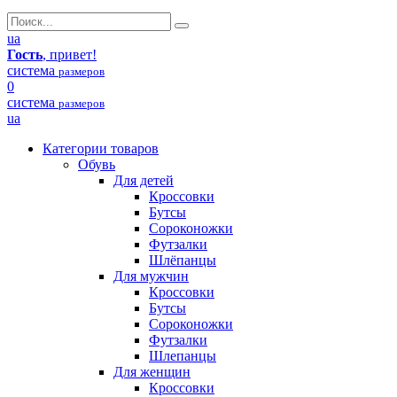
ua
Гость
, привет!
система
размеров
0
система
размеров
ua
Категории товаров
Обувь
Для детей
Кроссовки
Бутсы
Сороконожки
Футзалки
Шлёпанцы
Для мужчин
Кроссовки
Бутсы
Сороконожки
Футзалки
Шлепанцы
Для женщин
Кроссовки