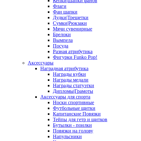
Кепки|Шапки фанов
Флаги
Фан шапки
Дудки|Трещетки
Сумки|Рюкзаки
Мячи сувенирные
Брелоки
Вымпела
Посуда
Разная атрибутика
Фигурки Funko Pop!
Аксессуары
Наградная атрибутика
Награды кубки
Награды медали
Награды статуэтки
Дипломы|Грамоты
Аксессуары для спорта
Носки спортивные
Футбольные щитки
Капитанские Повязки
Тейпы для гетр и щитков
Бутылки - поилки
Повязки на голову
Напульсники