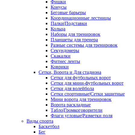
Фишки
Конусы
Беговые барьеры
Координационные лестницы
Палки|Подставки
Кольца
Наборы для тренировок
Планшеты для тренера
Разные системы для тренировок
Секундомеры
Скакалки
Фитнес ленты
Коврики
Сетки, Ворота и Для стадиона
Сетки для футбольных ворот
Сетки для мини-футбольных ворот
Сетки для волейбола
Сетки спортивные|Сетки защитные
Мини ворота для тренировок
Ворота раскладные
Табло|Громкоговорители
Флаги угловые|Разметки поля
Виды спорта
Баскетбол
Бег