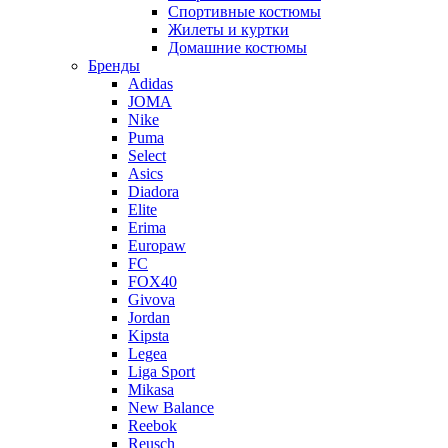
Спортивные костюмы
Жилеты и куртки
Домашние костюмы
Бренды
Adidas
JOMA
Nike
Puma
Select
Asics
Diadora
Elite
Erima
Europaw
FC
FOX40
Givova
Jordan
Kipsta
Legea
Liga Sport
Mikasa
New Balance
Reebok
Reusch