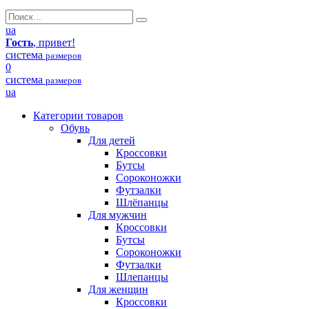
ua
Гость
, привет!
система
размеров
0
система
размеров
ua
Категории товаров
Обувь
Для детей
Кроссовки
Бутсы
Сороконожки
Футзалки
Шлёпанцы
Для мужчин
Кроссовки
Бутсы
Сороконожки
Футзалки
Шлепанцы
Для женщин
Кроссовки