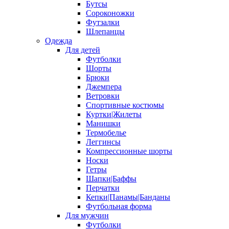
Бутсы
Сороконожки
Футзалки
Шлепанцы
Одежда
Для детей
Футболки
Шорты
Брюки
Джемпера
Ветровки
Спортивные костюмы
Куртки|Жилеты
Манишки
Термобелье
Леггинсы
Компрессионные шорты
Носки
Гетры
Шапки|Баффы
Перчатки
Кепки|Панамы|Банданы
Футбольная форма
Для мужчин
Футболки