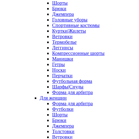
Шорты
Брюки
Джемпера
Головные уборы
Спортивные костюмы
Куртки|Жилеты
Ветровки
Термобелье
Леггинсы
Компрессионные шорты
Манишки
Гетры
Носки
Перчатки
Футбольная форма
Шарфы|Снуды
Форма для арбитра
Для женщин
Форма для арбитра
Футболки
Шорты
Брюки
Джемпера
Толстовки
Ветровки