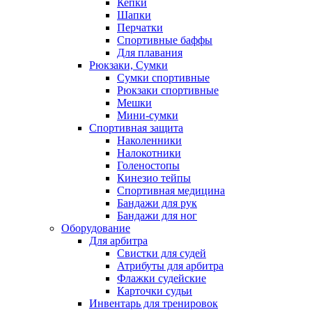
Кепки
Шапки
Перчатки
Спортивные баффы
Для плавания
Рюкзаки, Сумки
Сумки спортивные
Рюкзаки спортивные
Мешки
Мини-сумки
Спортивная защита
Наколенники
Налокотники
Голеностопы
Кинезио тейпы
Спортивная медицина
Бандажи для рук
Бандажи для ног
Оборудование
Для арбитра
Свистки для судей
Атрибуты для арбитра
Флажки судейские
Карточки судьи
Инвентарь для тренировок