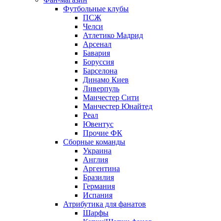
Футбольные клубы
ПСЖ
Челси
Атлетико Мадрид
Арсенал
Бавария
Боруссия
Барселона
Динамо Киев
Ливерпуль
Манчестер Сити
Манчестер Юнайтед
Реал
Ювентус
Прочие ФК
Сборные команды
Украина
Англия
Аргентина
Бразилия
Германия
Испания
Атрибутика для фанатов
Шарфы