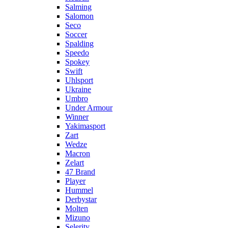
Salming
Salomon
Seco
Soccer
Spalding
Speedo
Spokey
Swift
Uhlsport
Ukraine
Umbro
Under Armour
Winner
Yakimasport
Zart
Wedze
Macron
Zelart
47 Brand
Player
Hummel
Derbystar
Molten
Mizuno
Selerity