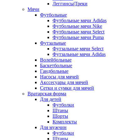
Леггинсы|Треки
Мячи
Футбольные
Футбольные мячи Adidas
Футбольные мячи Nike
Футбольные мячи Select
Футбольные мячи Puma
Футзальные
Футзальные мячи Select
Футзальные мячи Adidas
Волейбольные
Баскетбольные
Гандбольные
Насосы для мячей
Акссесуары для мячей
Сетки и сумки для мячей
Вратарская форма
Для детей
Футболки
Штаны
Шорты
Комплекты
Для мужчин
Футболки
Штаны