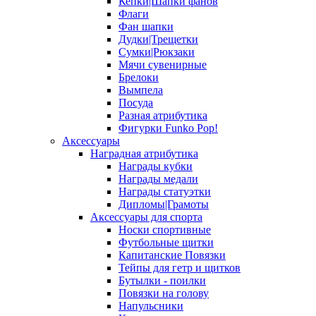
Кепки|Шапки фанов
Флаги
Фан шапки
Дудки|Трещетки
Сумки|Рюкзаки
Мячи сувенирные
Брелоки
Вымпела
Посуда
Разная атрибутика
Фигурки Funko Pop!
Аксессуары
Наградная атрибутика
Награды кубки
Награды медали
Награды статуэтки
Дипломы|Грамоты
Аксессуары для спорта
Носки спортивные
Футбольные щитки
Капитанские Повязки
Тейпы для гетр и щитков
Бутылки - поилки
Повязки на голову
Напульсники