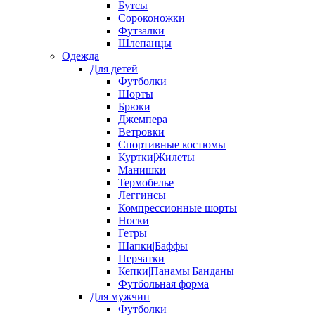
Бутсы
Сороконожки
Футзалки
Шлепанцы
Одежда
Для детей
Футболки
Шорты
Брюки
Джемпера
Ветровки
Спортивные костюмы
Куртки|Жилеты
Манишки
Термобелье
Леггинсы
Компрессионные шорты
Носки
Гетры
Шапки|Баффы
Перчатки
Кепки|Панамы|Банданы
Футбольная форма
Для мужчин
Футболки