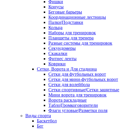
Фишки
Конусы
Беговые барьеры
Координационные лестницы
Палки|Подставки
Кольца
Наборы для тренировок
Планшеты для тренера
Разные системы для тренировок
Секундомеры
Скакалки
Фитнес ленты
Коврики
Сетки, Ворота и Для стадиона
Сетки для футбольных ворот
Сетки для мини-футбольных ворот
Сетки для волейбола
Сетки спортивные|Сетки защитные
Мини ворота для тренировок
Ворота раскладные
Табло|Громкоговорители
Флаги угловые|Разметки поля
Виды спорта
Баскетбол
Бег