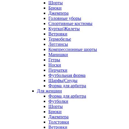
Шорты
Брюки
Джемпера
Головные уборы
Спортивные костюмы
Куртки|Жилеты
Ветровки
Термобелье
Леггинсы
Компрессионные шорты
Манишки
Гетры
Носки
Перчатки
Футбольная форма
Шарфы|Снуды
Форма для арбитра
Для женщин
Форма для арбитра
Футболки
Шорты
Брюки
Джемпера
Толстовки
Ветровки