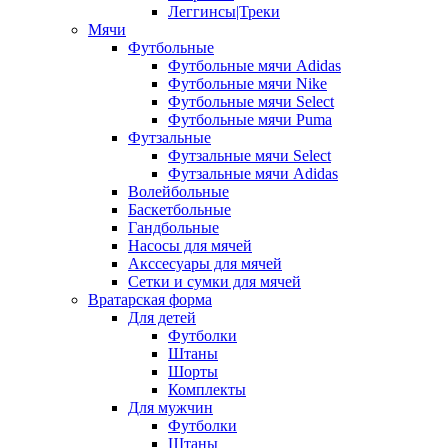
Леггинсы|Треки
Мячи
Футбольные
Футбольные мячи Adidas
Футбольные мячи Nike
Футбольные мячи Select
Футбольные мячи Puma
Футзальные
Футзальные мячи Select
Футзальные мячи Adidas
Волейбольные
Баскетбольные
Гандбольные
Насосы для мячей
Акссесуары для мячей
Сетки и сумки для мячей
Вратарская форма
Для детей
Футболки
Штаны
Шорты
Комплекты
Для мужчин
Футболки
Штаны