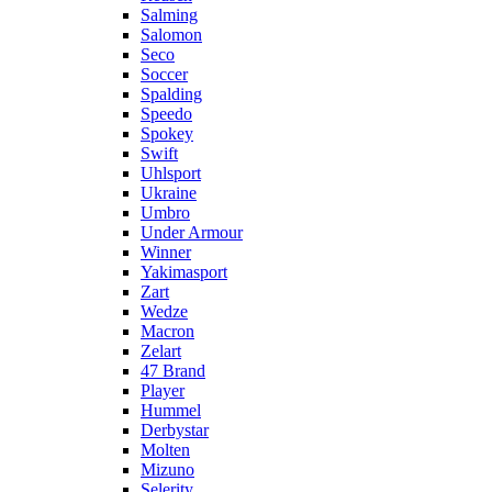
Salming
Salomon
Seco
Soccer
Spalding
Speedo
Spokey
Swift
Uhlsport
Ukraine
Umbro
Under Armour
Winner
Yakimasport
Zart
Wedze
Macron
Zelart
47 Brand
Player
Hummel
Derbystar
Molten
Mizuno
Selerity