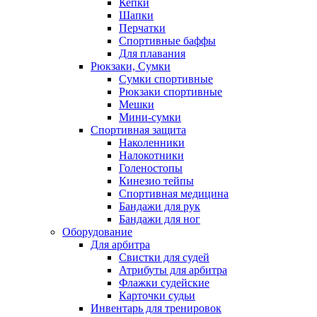
Кепки
Шапки
Перчатки
Спортивные баффы
Для плавания
Рюкзаки, Сумки
Сумки спортивные
Рюкзаки спортивные
Мешки
Мини-сумки
Спортивная защита
Наколенники
Налокотники
Голеностопы
Кинезио тейпы
Спортивная медицина
Бандажи для рук
Бандажи для ног
Оборудование
Для арбитра
Свистки для судей
Атрибуты для арбитра
Флажки судейские
Карточки судьи
Инвентарь для тренировок