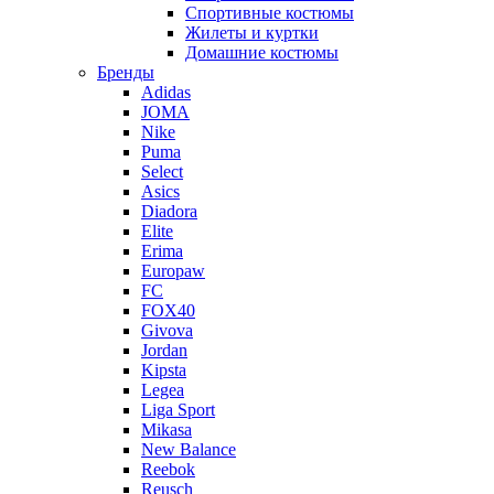
Спортивные костюмы
Жилеты и куртки
Домашние костюмы
Бренды
Adidas
JOMA
Nike
Puma
Select
Asics
Diadora
Elite
Erima
Europaw
FC
FOX40
Givova
Jordan
Kipsta
Legea
Liga Sport
Mikasa
New Balance
Reebok
Reusch