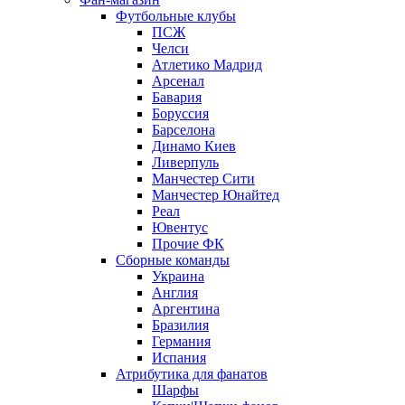
Футбольные клубы
ПСЖ
Челси
Атлетико Мадрид
Арсенал
Бавария
Боруссия
Барселона
Динамо Киев
Ливерпуль
Манчестер Сити
Манчестер Юнайтед
Реал
Ювентус
Прочие ФК
Сборные команды
Украина
Англия
Аргентина
Бразилия
Германия
Испания
Атрибутика для фанатов
Шарфы