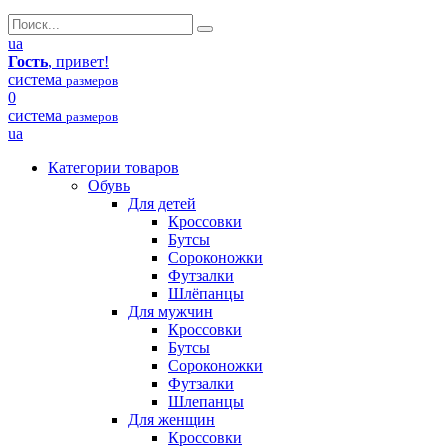
ua
Гость
, привет!
система
размеров
0
система
размеров
ua
Категории товаров
Обувь
Для детей
Кроссовки
Бутсы
Сороконожки
Футзалки
Шлёпанцы
Для мужчин
Кроссовки
Бутсы
Сороконожки
Футзалки
Шлепанцы
Для женщин
Кроссовки