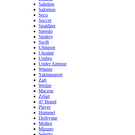
Salming
Salomon
Seco
Soccer
Spalding
Speedo
Spokey
Swift
Uhlsport
Ukraine
Umbro
Under Armour
Winner
Yakimasport
Zart
Wedze
Macron
Zelart
47 Brand
Player
Hummel
Derbystar
Molten
Mizuno
Selerity