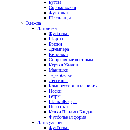
Бутсы
Сороконожки
Футзалки
Шлепанцы
Одежда
Для детей
Футболки
Шорты
Брюки
Джемпера
Ветровки
Спортивные костюмы
Куртки|Жилеты
Манишки
Термобелье
Леггинсы
Компрессионные шорты
Носки
Гетры
Шапки|Баффы
Перчатки
Кепки|Панамы|Банданы
Футбольная форма
Для мужчин
Футболки