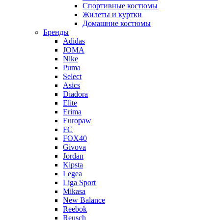
Спортивные костюмы
Жилеты и куртки
Домашние костюмы
Бренды
Adidas
JOMA
Nike
Puma
Select
Asics
Diadora
Elite
Erima
Europaw
FC
FOX40
Givova
Jordan
Kipsta
Legea
Liga Sport
Mikasa
New Balance
Reebok
Reusch