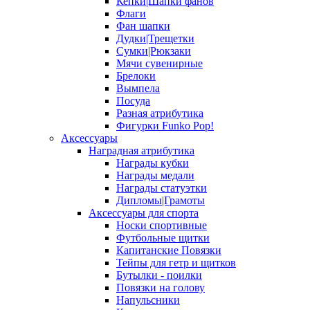
Кепки|Шапки фанов
Флаги
Фан шапки
Дудки|Трещетки
Сумки|Рюкзаки
Мячи сувенирные
Брелоки
Вымпела
Посуда
Разная атрибутика
Фигурки Funko Pop!
Аксессуары
Наградная атрибутика
Награды кубки
Награды медали
Награды статуэтки
Дипломы|Грамоты
Аксессуары для спорта
Носки спортивные
Футбольные щитки
Капитанские Повязки
Тейпы для гетр и щитков
Бутылки - поилки
Повязки на голову
Напульсники