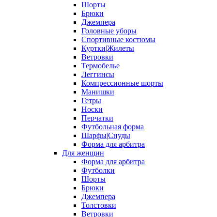
Шорты
Брюки
Джемпера
Головные уборы
Спортивные костюмы
Куртки|Жилеты
Ветровки
Термобелье
Леггинсы
Компрессионные шорты
Манишки
Гетры
Носки
Перчатки
Футбольная форма
Шарфы|Снуды
Форма для арбитра
Для женщин
Форма для арбитра
Футболки
Шорты
Брюки
Джемпера
Толстовки
Ветровки