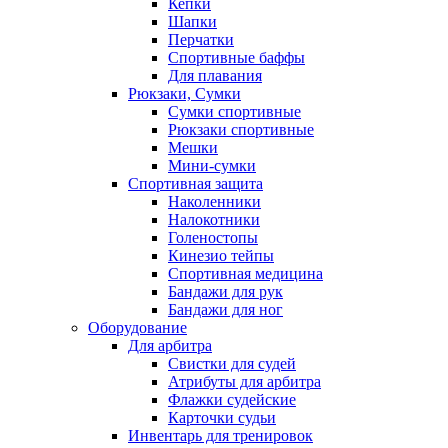
Кепки
Шапки
Перчатки
Спортивные баффы
Для плавания
Рюкзаки, Сумки
Сумки спортивные
Рюкзаки спортивные
Мешки
Мини-сумки
Спортивная защита
Наколенники
Налокотники
Голеностопы
Кинезио тейпы
Спортивная медицина
Бандажи для рук
Бандажи для ног
Оборудование
Для арбитра
Свистки для судей
Атрибуты для арбитра
Флажки судейские
Карточки судьи
Инвентарь для тренировок