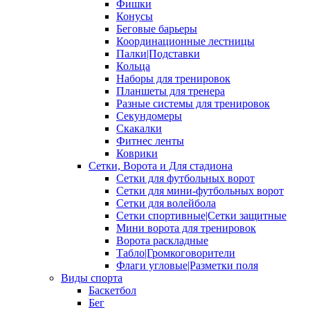
Фишки
Конусы
Беговые барьеры
Координационные лестницы
Палки|Подставки
Кольца
Наборы для тренировок
Планшеты для тренера
Разные системы для тренировок
Секундомеры
Скакалки
Фитнес ленты
Коврики
Сетки, Ворота и Для стадиона
Сетки для футбольных ворот
Сетки для мини-футбольных ворот
Сетки для волейбола
Сетки спортивные|Сетки защитные
Мини ворота для тренировок
Ворота раскладные
Табло|Громкоговорители
Флаги угловые|Разметки поля
Виды спорта
Баскетбол
Бег