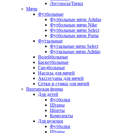
Леггинсы|Треки
Мячи
Футбольные
Футбольные мячи Adidas
Футбольные мячи Nike
Футбольные мячи Select
Футбольные мячи Puma
Футзальные
Футзальные мячи Select
Футзальные мячи Adidas
Волейбольные
Баскетбольные
Гандбольные
Насосы для мячей
Акссесуары для мячей
Сетки и сумки для мячей
Вратарская форма
Для детей
Футболки
Штаны
Шорты
Комплекты
Для мужчин
Футболки
Штаны