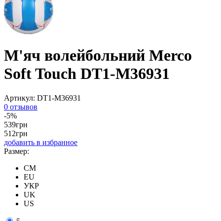
М'яч волейбольний Merco
Soft Touch DT1-M36931
Артикул:
DT1-M36931
0 отзывов
-5%
539
грн
512
грн
добавить в избранное
Размер:
CM
EU
УКР
UK
US