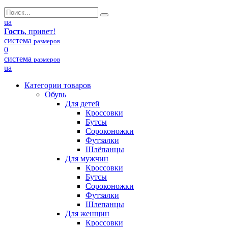
ua
Гость
, привет!
система
размеров
0
система
размеров
ua
Категории товаров
Обувь
Для детей
Кроссовки
Бутсы
Сороконожки
Футзалки
Шлёпанцы
Для мужчин
Кроссовки
Бутсы
Сороконожки
Футзалки
Шлепанцы
Для женщин
Кроссовки