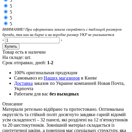
5
5
5
5
5
ВНИМАНИЕ! При оформлении заказа сверяйтесь с таблицей размеров
бренда, так как на бирке и на коробке размер УКР не указывается.
‹
›
Купить
Товар есть в наличии
На складе:
шт.
Срок отправки, дней:
1-2
100% оригинальная продукция
Самовывоз из
Наших магазинов
в Киеве
Доставка
заказов по Украине компанией Новая Почта,
Укрпочта
Работаем для вас
без выходных
Описание
Матеріали ретельно відібрано та протестовано. Оптимальна
округлість та стійкий політ досягнуто завдяки гарній відомій
усім складеності – 32 панелі, які розділені на 12 п'ятикутників
та 20 шестикутників. Зовнішній матеріал складається із
синтетичної шкіри, а поверхня має спеціальну структуру, яка