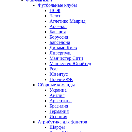
Футбольные клубы
ПСЖ
Челси
Атлетико Мадрид
Арсенал
Бавария
Боруссия
Барселона
Динамо Киев
Ливерпуль
Манчестер Сити
Манчестер Юнайтед
Реал
Ювентус
Прочие ФК
Сборные команды
Украина
Англия
Аргентина
Бразилия
Германия
Испания
Атрибутика для фанатов
Шарфы