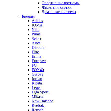
Спортивные костюмы
Жилеты и куртки
Домашние костюмы
Бренды
Adidas
JOMA
Nike
Puma
Select
Asics
Diadora
Elite
Erima
Europaw
FC
FOX40
Givova
Jordan
Kipsta
Legea
Liga Sport
Mikasa
New Balance
Reebok
Reusch