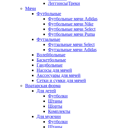
Леггинсы|Треки
Мячи
Футбольные
Футбольные мячи Adidas
Футбольные мячи Nike
Футбольные мячи Select
Футбольные мячи Puma
Футзальные
Футзальные мячи Select
Футзальные мячи Adidas
Волейбольные
Баскетбольные
Гандбольные
Насосы для мячей
Акссесуары для мячей
Сетки и сумки для мячей
Вратарская форма
Для детей
Футболки
Штаны
Шорты
Комплекты
Для мужчин
Футболки
Штаны