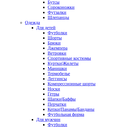
Бутсы
Сороконожки
Футзалки
Шлепанцы
Одежда
Для детей
Футболки
Шорты
Брюки
Джемпера
Ветровки
Спортивные костюмы
Куртки|Жилеты
Манишки
Термобелье
Леггинсы
Компрессионные шорты
Носки
Гетры
Шапки|Баффы
Перчатки
Кепки|Панамы|Банданы
Футбольная форма
Для мужчин
Футболки