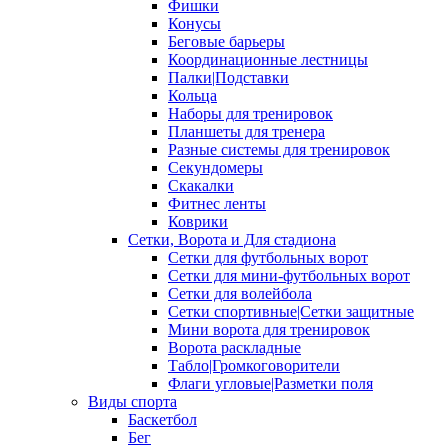
Фишки
Конусы
Беговые барьеры
Координационные лестницы
Палки|Подставки
Кольца
Наборы для тренировок
Планшеты для тренера
Разные системы для тренировок
Секундомеры
Скакалки
Фитнес ленты
Коврики
Сетки, Ворота и Для стадиона
Сетки для футбольных ворот
Сетки для мини-футбольных ворот
Сетки для волейбола
Сетки спортивные|Сетки защитные
Мини ворота для тренировок
Ворота раскладные
Табло|Громкоговорители
Флаги угловые|Разметки поля
Виды спорта
Баскетбол
Бег