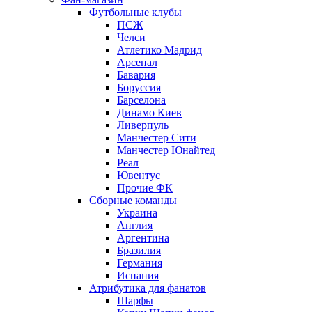
Футбольные клубы
ПСЖ
Челси
Атлетико Мадрид
Арсенал
Бавария
Боруссия
Барселона
Динамо Киев
Ливерпуль
Манчестер Сити
Манчестер Юнайтед
Реал
Ювентус
Прочие ФК
Сборные команды
Украина
Англия
Аргентина
Бразилия
Германия
Испания
Атрибутика для фанатов
Шарфы