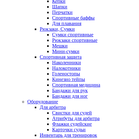
Кепки
Шапки
Перчатки
Спортивные баффы
Для плавания
Рюкзаки, Сумки
Сумки спортивные
Рюкзаки спортивные
Мешки
Мини-сумки
Спортивная защита
Наколенники
Налокотники
Голеностопы
Кинезио тейпы
Спортивная медицина
Бандажи для рук
Бандажи для ног
Оборудование
Для арбитра
Свистки для судей
Атрибуты для арбитра
Флажки судейские
Карточки судьи
Инвентарь для тренировок