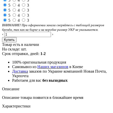
5
4
3
5
4
3
5
4
3
5
4
3
5
4
3
ВНИМАНИЕ! При оформлении заказа сверяйтесь с таблицей размеров
бренда, так как на бирке и на коробке размер УКР не указывается.
‹
›
Купить
Товар есть в наличии
На складе:
шт.
Срок отправки, дней:
1-2
100% оригинальная продукция
Самовывоз из
Наших магазинов
в Киеве
Доставка
заказов по Украине компанией Новая Почта,
Укрпочта
Работаем для вас
без выходных
Описание
Описание товара появится в ближайшее время
Характеристики