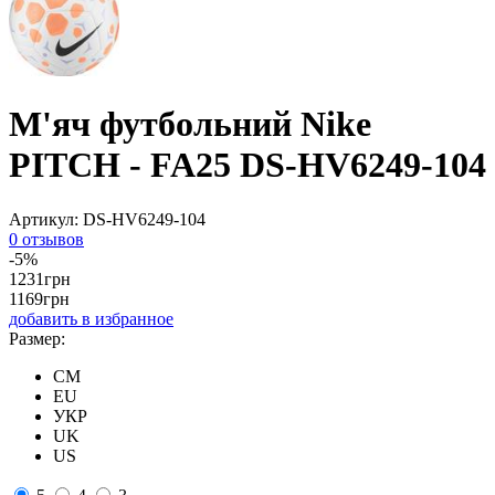
М'яч футбольний Nike
PITCH - FA25 DS-HV6249-104
Артикул:
DS-HV6249-104
0 отзывов
-5%
1231
грн
1169
грн
добавить в избранное
Размер:
CM
EU
УКР
UK
US