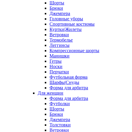
Шорты
Брюки
Джемпера
Головные уборы
Спортивные костюмы
Куртки|Жилеты
Ветровки
Термобелье
Леггинсы
Компрессионные шорты
Манишки
Гетры
Носки
Перчатки
Футбольная форма
Шарфы|Снуды
Форма для арбитра
Для женщин
Форма для арбитра
Футболки
Шорты
Брюки
Джемпера
Толстовки
Ветровки