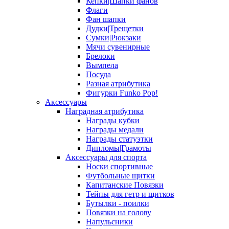
Кепки|Шапки фанов
Флаги
Фан шапки
Дудки|Трещетки
Сумки|Рюкзаки
Мячи сувенирные
Брелоки
Вымпела
Посуда
Разная атрибутика
Фигурки Funko Pop!
Аксессуары
Наградная атрибутика
Награды кубки
Награды медали
Награды статуэтки
Дипломы|Грамоты
Аксессуары для спорта
Носки спортивные
Футбольные щитки
Капитанские Повязки
Тейпы для гетр и щитков
Бутылки - поилки
Повязки на голову
Напульсники