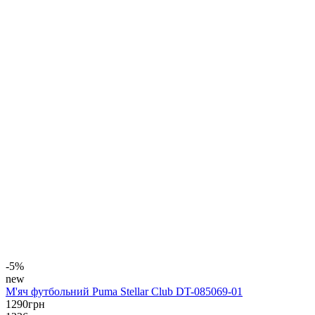
-5%
new
М'яч футбольний Puma Stellar Club DT-085069-01
1290
грн