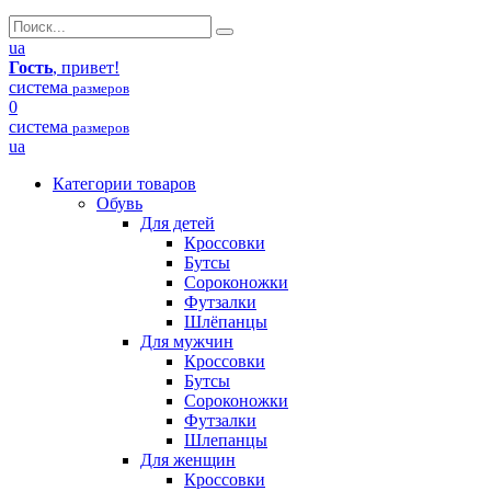
ua
Гость
, привет!
система
размеров
0
система
размеров
ua
Категории товаров
Обувь
Для детей
Кроссовки
Бутсы
Сороконожки
Футзалки
Шлёпанцы
Для мужчин
Кроссовки
Бутсы
Сороконожки
Футзалки
Шлепанцы
Для женщин
Кроссовки