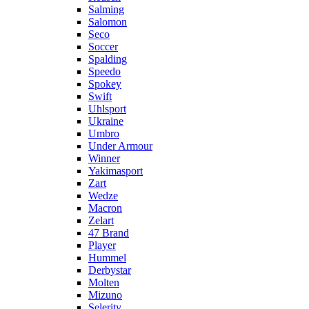
Salming
Salomon
Seco
Soccer
Spalding
Speedo
Spokey
Swift
Uhlsport
Ukraine
Umbro
Under Armour
Winner
Yakimasport
Zart
Wedze
Macron
Zelart
47 Brand
Player
Hummel
Derbystar
Molten
Mizuno
Selerity