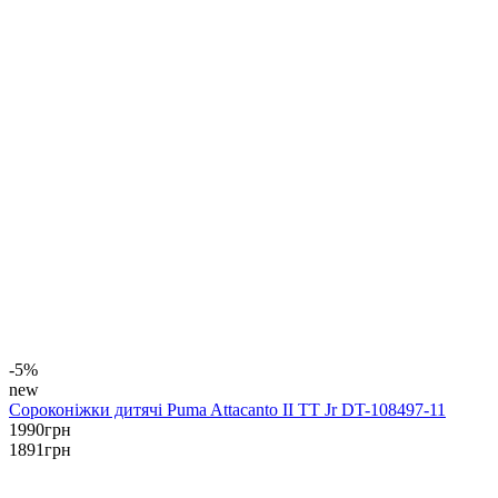
-5%
new
Сороконіжки дитячі Puma Attacanto II TT Jr DT-108497-11
1990
грн
1891
грн