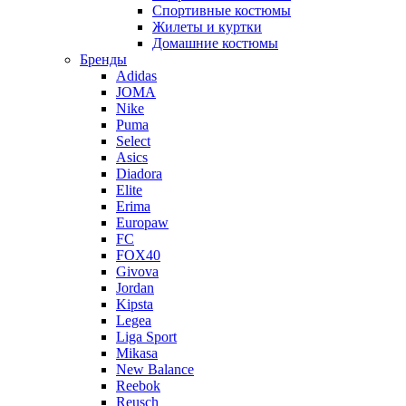
Спортивные костюмы
Жилеты и куртки
Домашние костюмы
Бренды
Adidas
JOMA
Nike
Puma
Select
Asics
Diadora
Elite
Erima
Europaw
FC
FOX40
Givova
Jordan
Kipsta
Legea
Liga Sport
Mikasa
New Balance
Reebok
Reusch