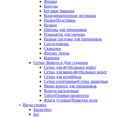
Фишки
Конусы
Беговые барьеры
Координационные лестницы
Палки|Подставки
Кольца
Наборы для тренировок
Планшеты для тренера
Разные системы для тренировок
Секундомеры
Скакалки
Фитнес ленты
Коврики
Сетки, Ворота и Для стадиона
Сетки для футбольных ворот
Сетки для мини-футбольных ворот
Сетки для волейбола
Сетки спортивные|Сетки защитные
Мини ворота для тренировок
Ворота раскладные
Табло|Громкоговорители
Флаги угловые|Разметки поля
Виды спорта
Баскетбол
Бег