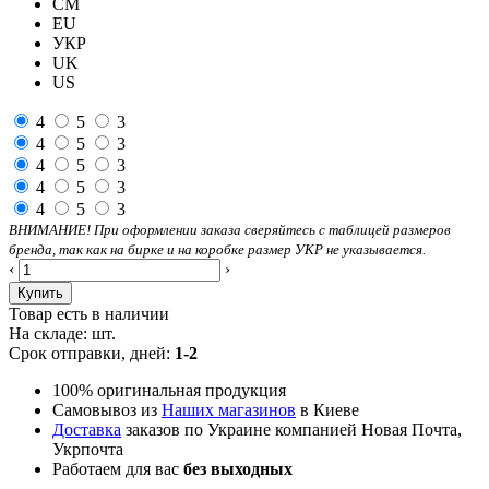
CM
EU
УКР
UK
US
4
5
3
4
5
3
4
5
3
4
5
3
4
5
3
ВНИМАНИЕ! При оформлении заказа сверяйтесь с таблицей размеров
бренда, так как на бирке и на коробке размер УКР не указывается.
‹
›
Купить
Товар есть в наличии
На складе:
шт.
Срок отправки, дней:
1-2
100% оригинальная продукция
Самовывоз из
Наших магазинов
в Киеве
Доставка
заказов по Украине компанией Новая Почта,
Укрпочта
Работаем для вас
без выходных