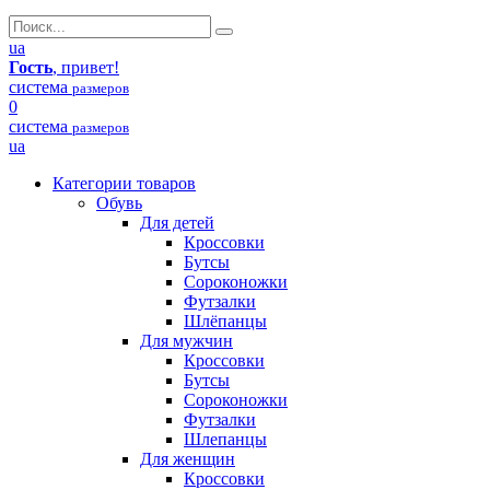
ua
Гость
, привет!
система
размеров
0
система
размеров
ua
Категории товаров
Обувь
Для детей
Кроссовки
Бутсы
Сороконожки
Футзалки
Шлёпанцы
Для мужчин
Кроссовки
Бутсы
Сороконожки
Футзалки
Шлепанцы
Для женщин
Кроссовки