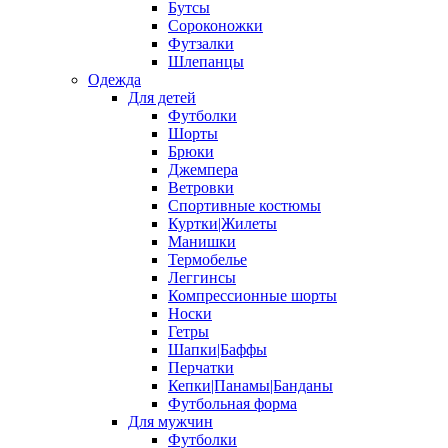
Бутсы
Сороконожки
Футзалки
Шлепанцы
Одежда
Для детей
Футболки
Шорты
Брюки
Джемпера
Ветровки
Спортивные костюмы
Куртки|Жилеты
Манишки
Термобелье
Леггинсы
Компрессионные шорты
Носки
Гетры
Шапки|Баффы
Перчатки
Кепки|Панамы|Банданы
Футбольная форма
Для мужчин
Футболки