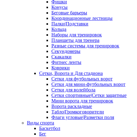
Фишки
Конусы
Беговые барьеры
Координационные лестницы
Палки|Подставки
Кольца
Наборы для тренировок
Планшеты для тренера
Разные системы для тренировок
Секундомеры
Скакалки
Фитнес ленты
Коврики
Сетки, Ворота и Для стадиона
Сетки для футбольных ворот
Сетки для мини-футбольных ворот
Сетки для волейбола
Сетки спортивные|Сетки защитные
Мини ворота для тренировок
Ворота раскладные
Табло|Громкоговорители
Флаги угловые|Разметки поля
Виды спорта
Баскетбол
Бег