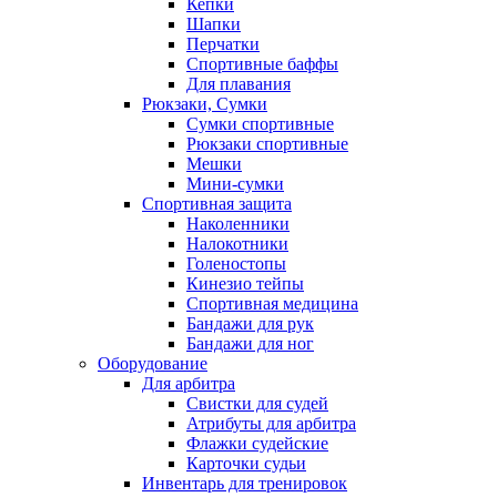
Кепки
Шапки
Перчатки
Спортивные баффы
Для плавания
Рюкзаки, Сумки
Сумки спортивные
Рюкзаки спортивные
Мешки
Мини-сумки
Спортивная защита
Наколенники
Налокотники
Голеностопы
Кинезио тейпы
Спортивная медицина
Бандажи для рук
Бандажи для ног
Оборудование
Для арбитра
Свистки для судей
Атрибуты для арбитра
Флажки судейские
Карточки судьи
Инвентарь для тренировок