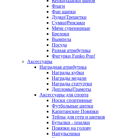
Кепки|Шапки фанов
Флаги
Фан шапки
Дудки|Трещетки
Сумки|Рюкзаки
Мячи сувенирные
Брелоки
Вымпела
Посуда
Разная атрибутика
Фигурки Funko Pop!
Аксессуары
Наградная атрибутика
Награды кубки
Награды медали
Награды статуэтки
Дипломы|Грамоты
Аксессуары для спорта
Носки спортивные
Футбольные щитки
Капитанские Повязки
Тейпы для гетр и щитков
Бутылки - поилки
Повязки на голову
Напульсники