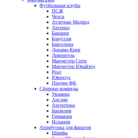
Футбольные клубы
ПСЖ
Челси
Атлетико Мадрид
Арсенал
Бавария
Боруссия
Барселона
Динамо Киев
Ливерпуль
Манчестер Сити
Манчестер Юнайтед
Реал
Ювентус
Прочие ФК
Сборные команды
Украина
Англия
Аргентина
Бразилия
Германия
Испания
Атрибутика для фанатов
Шарфы