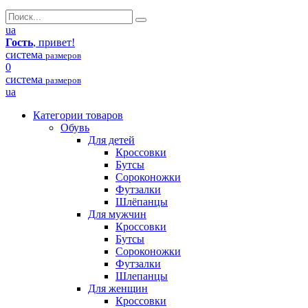
ua
Гость
, привет!
система
размеров
0
система
размеров
ua
Категории товаров
Обувь
Для детей
Кроссовки
Бутсы
Сороконожки
Футзалки
Шлёпанцы
Для мужчин
Кроссовки
Бутсы
Сороконожки
Футзалки
Шлепанцы
Для женщин
Кроссовки