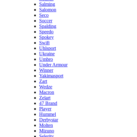
Salming
Salomon
Seco
Soccer
Spalding
Speedo
Spokey
Swift
Uhlsport
Ukraine
Umbro
Under Armour
Winner
Yakimasport
Zart
Wedze
Macron
Zelart
47 Brand
Player
Hummel
Derbystar
Molten
Mizuno
Selerity