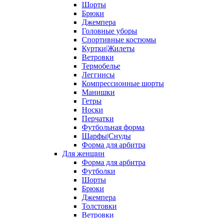
Шорты
Брюки
Джемпера
Головные уборы
Спортивные костюмы
Куртки|Жилеты
Ветровки
Термобелье
Леггинсы
Компрессионные шорты
Манишки
Гетры
Носки
Перчатки
Футбольная форма
Шарфы|Снуды
Форма для арбитра
Для женщин
Форма для арбитра
Футболки
Шорты
Брюки
Джемпера
Толстовки
Ветровки