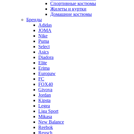
Спортивные костюмы
Жилеты и куртки
Домашние костюмы
Бренды
Adidas
JOMA
Nike
Puma
Select
Asics
Diadora
Elite
Erima
Europaw
FC
FOX40
Givova
Jordan
Kipsta
Legea
Liga Sport
Mikasa
New Balance
Reebok
Reusch