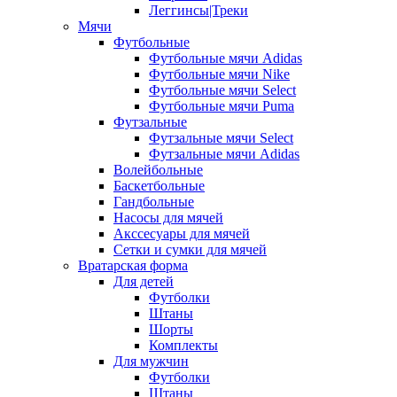
Леггинсы|Треки
Мячи
Футбольные
Футбольные мячи Adidas
Футбольные мячи Nike
Футбольные мячи Select
Футбольные мячи Puma
Футзальные
Футзальные мячи Select
Футзальные мячи Adidas
Волейбольные
Баскетбольные
Гандбольные
Насосы для мячей
Акссесуары для мячей
Сетки и сумки для мячей
Вратарская форма
Для детей
Футболки
Штаны
Шорты
Комплекты
Для мужчин
Футболки
Штаны