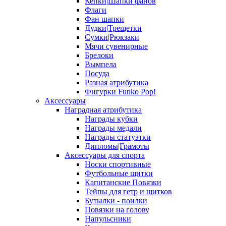
Кепки|Шапки фанов
Флаги
Фан шапки
Дудки|Трещетки
Сумки|Рюкзаки
Мячи сувенирные
Брелоки
Вымпела
Посуда
Разная атрибутика
Фигурки Funko Pop!
Аксессуары
Наградная атрибутика
Награды кубки
Награды медали
Награды статуэтки
Дипломы|Грамоты
Аксессуары для спорта
Носки спортивные
Футбольные щитки
Капитанские Повязки
Тейпы для гетр и щитков
Бутылки - поилки
Повязки на голову
Напульсники