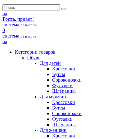
ua
Гость
, привет!
система
размеров
0
система
размеров
ua
Категории товаров
Обувь
Для детей
Кроссовки
Бутсы
Сороконожки
Футзалки
Шлёпанцы
Для мужчин
Кроссовки
Бутсы
Сороконожки
Футзалки
Шлепанцы
Для женщин
Кроссовки