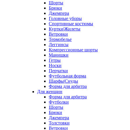
Шорты
Брюки
Джемпера
Головные уборы
Спортивные костюмы
Куртки|Жилеты
Ветровки
Термобелье
Леггинсы
Компрессионные шорты
Манишки
Гетры
Носки
Перчатки
Футбольная форма
Шарфы|Снуды
Форма для арбитра
Для женщин
Форма для арбитра
Футболки
Шорты
Брюки
Джемпера
Толстовки
Ветровки