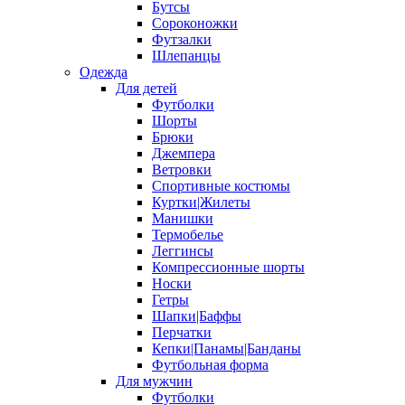
Бутсы
Сороконожки
Футзалки
Шлепанцы
Одежда
Для детей
Футболки
Шорты
Брюки
Джемпера
Ветровки
Спортивные костюмы
Куртки|Жилеты
Манишки
Термобелье
Леггинсы
Компрессионные шорты
Носки
Гетры
Шапки|Баффы
Перчатки
Кепки|Панамы|Банданы
Футбольная форма
Для мужчин
Футболки