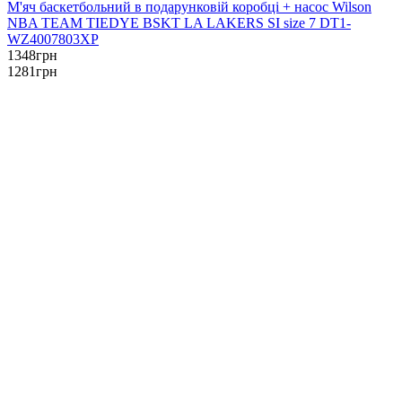
М'яч баскетбольний в подарунковій коробці + насос Wilson
NBA TEAM TIEDYE BSKT LA LAKERS SI size 7 DT1-
WZ4007803XP
1348
грн
1281
грн