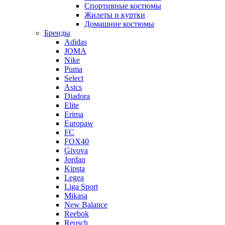
Спортивные костюмы
Жилеты и куртки
Домашние костюмы
Бренды
Adidas
JOMA
Nike
Puma
Select
Asics
Diadora
Elite
Erima
Europaw
FC
FOX40
Givova
Jordan
Kipsta
Legea
Liga Sport
Mikasa
New Balance
Reebok
Reusch