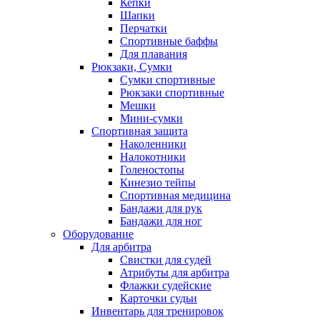
Кепки
Шапки
Перчатки
Спортивные баффы
Для плавания
Рюкзаки, Сумки
Сумки спортивные
Рюкзаки спортивные
Мешки
Мини-сумки
Спортивная защита
Наколенники
Налокотники
Голеностопы
Кинезио тейпы
Спортивная медицина
Бандажи для рук
Бандажи для ног
Оборудование
Для арбитра
Свистки для судей
Атрибуты для арбитра
Флажки судейские
Карточки судьи
Инвентарь для тренировок