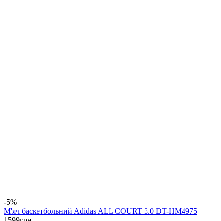
-5%
М'яч баскетбольний Adidas ALL COURT 3.0 DT-HM4975
1599
грн