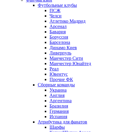
Футбольные клубы
ПСЖ
Челси
Атлетико Мадрид
Арсенал
Бавария
Боруссия
Барселона
Динамо Киев
Ливерпуль
Манчестер Сити
Манчестер Юнайтед
Реал
Ювентус
Прочие ФК
Сборные команды
Украина
Англия
Аргентина
Бразилия
Германия
Испания
Атрибутика для фанатов
Шарфы