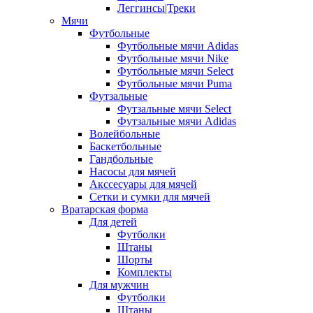
Леггинсы|Треки
Мячи
Футбольные
Футбольные мячи Adidas
Футбольные мячи Nike
Футбольные мячи Select
Футбольные мячи Puma
Футзальные
Футзальные мячи Select
Футзальные мячи Adidas
Волейбольные
Баскетбольные
Гандбольные
Насосы для мячей
Акссесуары для мячей
Сетки и сумки для мячей
Вратарская форма
Для детей
Футболки
Штаны
Шорты
Комплекты
Для мужчин
Футболки
Штаны