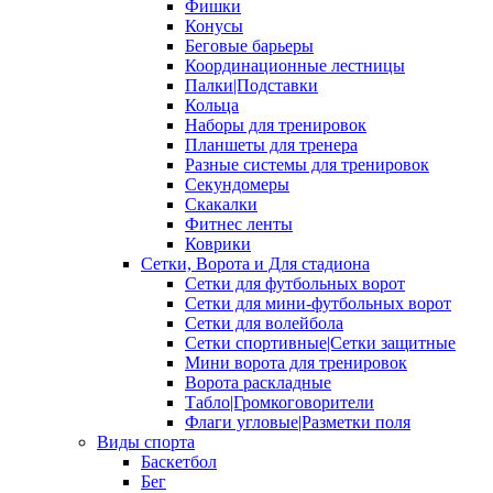
Фишки
Конусы
Беговые барьеры
Координационные лестницы
Палки|Подставки
Кольца
Наборы для тренировок
Планшеты для тренера
Разные системы для тренировок
Секундомеры
Скакалки
Фитнес ленты
Коврики
Сетки, Ворота и Для стадиона
Сетки для футбольных ворот
Сетки для мини-футбольных ворот
Сетки для волейбола
Сетки спортивные|Сетки защитные
Мини ворота для тренировок
Ворота раскладные
Табло|Громкоговорители
Флаги угловые|Разметки поля
Виды спорта
Баскетбол
Бег