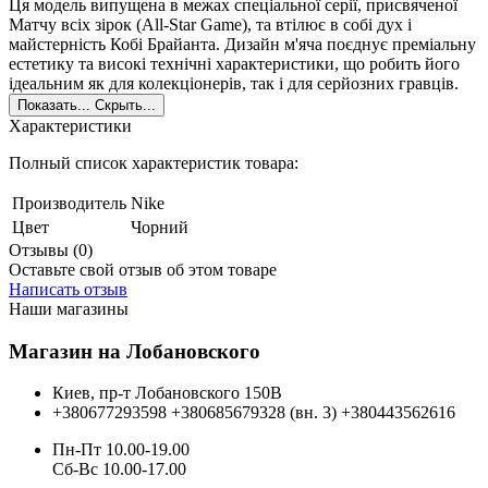
Ця модель випущена в межах спеціальної серії, присвяченої
Матчу всіх зірок (All-Star Game), та втілює в собі дух і
майстерність Кобі Брайанта. Дизайн м'яча поєднує преміальну
естетику та високі технічні характеристики, що робить його
ідеальним як для колекціонерів, так і для серйозних гравців.
Показать...
Скрыть...
Характеристики
Полный список характеристик товара:
Производитель
Nike
Цвет
Чорний
Отзывы (0)
Оставьте свой отзыв об этом товаре
Написать отзыв
Наши магазины
Магазин на Лобановского
Киев, пр-т Лобановского 150В
+380677293598
+380685679328 (вн. 3)
+380443562616
Пн-Пт 10.00-19.00
Cб-Вс 10.00-17.00