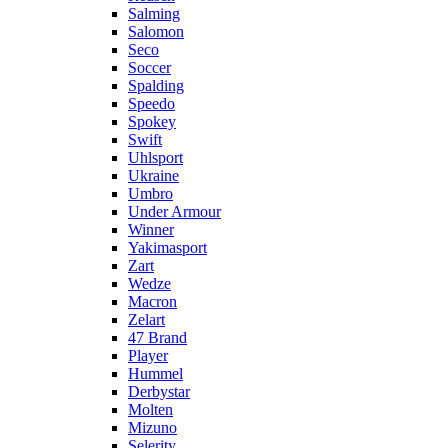
Salming
Salomon
Seco
Soccer
Spalding
Speedo
Spokey
Swift
Uhlsport
Ukraine
Umbro
Under Armour
Winner
Yakimasport
Zart
Wedze
Macron
Zelart
47 Brand
Player
Hummel
Derbystar
Molten
Mizuno
Selerity