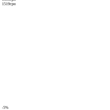
1519
грн
-5%