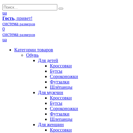
ua
Гость
, привет!
система
размеров
0
система
размеров
ua
Категории товаров
Обувь
Для детей
Кроссовки
Бутсы
Сороконожки
Футзалки
Шлёпанцы
Для мужчин
Кроссовки
Бутсы
Сороконожки
Футзалки
Шлепанцы
Для женщин
Кроссовки