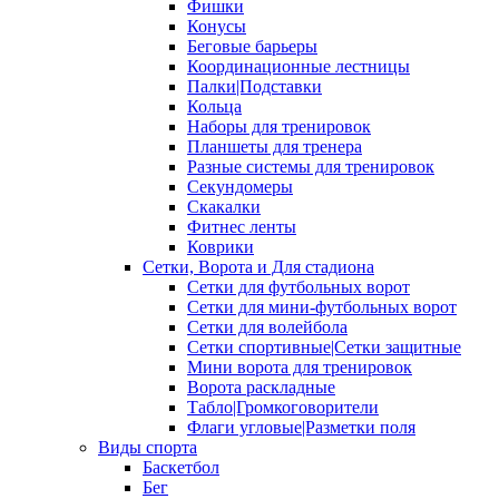
Фишки
Конусы
Беговые барьеры
Координационные лестницы
Палки|Подставки
Кольца
Наборы для тренировок
Планшеты для тренера
Разные системы для тренировок
Секундомеры
Скакалки
Фитнес ленты
Коврики
Сетки, Ворота и Для стадиона
Сетки для футбольных ворот
Сетки для мини-футбольных ворот
Сетки для волейбола
Сетки спортивные|Сетки защитные
Мини ворота для тренировок
Ворота раскладные
Табло|Громкоговорители
Флаги угловые|Разметки поля
Виды спорта
Баскетбол
Бег