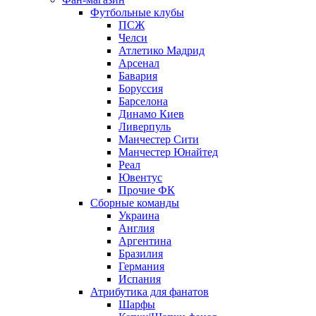
Футбольные клубы
ПСЖ
Челси
Атлетико Мадрид
Арсенал
Бавария
Боруссия
Барселона
Динамо Киев
Ливерпуль
Манчестер Сити
Манчестер Юнайтед
Реал
Ювентус
Прочие ФК
Сборные команды
Украина
Англия
Аргентина
Бразилия
Германия
Испания
Атрибутика для фанатов
Шарфы