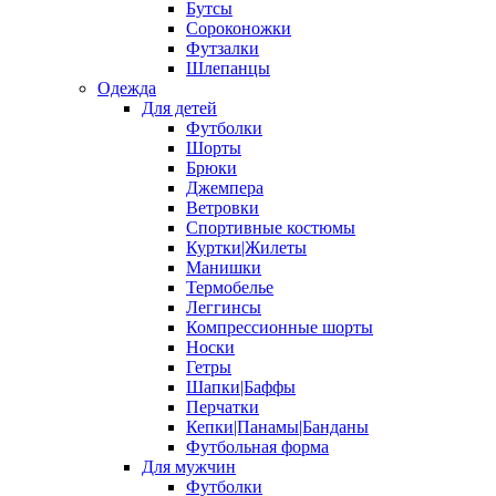
Бутсы
Сороконожки
Футзалки
Шлепанцы
Одежда
Для детей
Футболки
Шорты
Брюки
Джемпера
Ветровки
Спортивные костюмы
Куртки|Жилеты
Манишки
Термобелье
Леггинсы
Компрессионные шорты
Носки
Гетры
Шапки|Баффы
Перчатки
Кепки|Панамы|Банданы
Футбольная форма
Для мужчин
Футболки