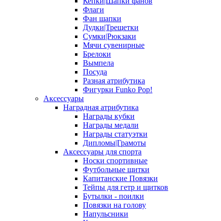
Кепки|Шапки фанов
Флаги
Фан шапки
Дудки|Трещетки
Сумки|Рюкзаки
Мячи сувенирные
Брелоки
Вымпела
Посуда
Разная атрибутика
Фигурки Funko Pop!
Аксессуары
Наградная атрибутика
Награды кубки
Награды медали
Награды статуэтки
Дипломы|Грамоты
Аксессуары для спорта
Носки спортивные
Футбольные щитки
Капитанские Повязки
Тейпы для гетр и щитков
Бутылки - поилки
Повязки на голову
Напульсники