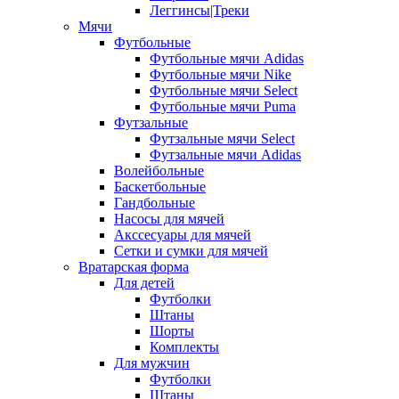
Леггинсы|Треки
Мячи
Футбольные
Футбольные мячи Adidas
Футбольные мячи Nike
Футбольные мячи Select
Футбольные мячи Puma
Футзальные
Футзальные мячи Select
Футзальные мячи Adidas
Волейбольные
Баскетбольные
Гандбольные
Насосы для мячей
Акссесуары для мячей
Сетки и сумки для мячей
Вратарская форма
Для детей
Футболки
Штаны
Шорты
Комплекты
Для мужчин
Футболки
Штаны