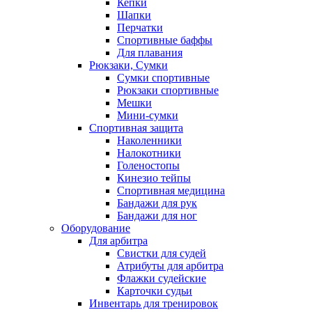
Кепки
Шапки
Перчатки
Спортивные баффы
Для плавания
Рюкзаки, Сумки
Сумки спортивные
Рюкзаки спортивные
Мешки
Мини-сумки
Спортивная защита
Наколенники
Налокотники
Голеностопы
Кинезио тейпы
Спортивная медицина
Бандажи для рук
Бандажи для ног
Оборудование
Для арбитра
Свистки для судей
Атрибуты для арбитра
Флажки судейские
Карточки судьи
Инвентарь для тренировок