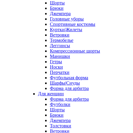
Шорты
Брюки
Джемпера
Головные уборы
Спортивные костюмы
Куртки|Жилеты
Ветровки
Термобелье
Леггинсы
Компрессионные шорты
Манишки
Гетры
Носки
Перчатки
Футбольная форма
Шарфы|Снуды
Форма для арбитра
Для женщин
Форма для арбитра
Футболки
Шорты
Брюки
Джемпера
Толстовки
Ветровки