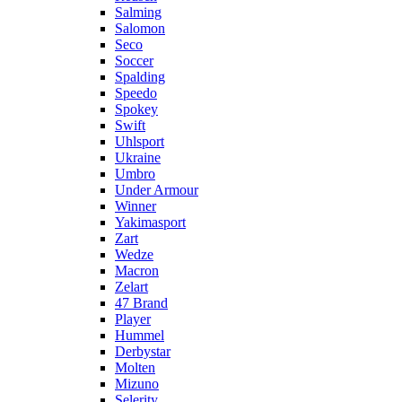
Salming
Salomon
Seco
Soccer
Spalding
Speedo
Spokey
Swift
Uhlsport
Ukraine
Umbro
Under Armour
Winner
Yakimasport
Zart
Wedze
Macron
Zelart
47 Brand
Player
Hummel
Derbystar
Molten
Mizuno
Selerity