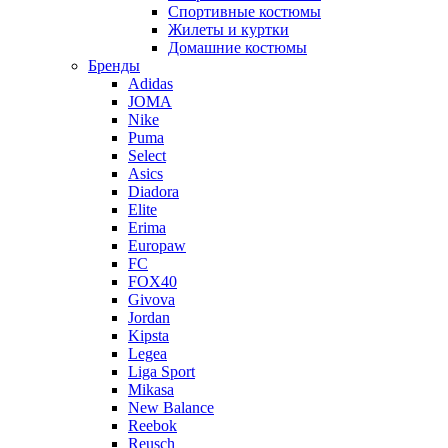
Спортивные костюмы
Жилеты и куртки
Домашние костюмы
Бренды
Adidas
JOMA
Nike
Puma
Select
Asics
Diadora
Elite
Erima
Europaw
FC
FOX40
Givova
Jordan
Kipsta
Legea
Liga Sport
Mikasa
New Balance
Reebok
Reusch