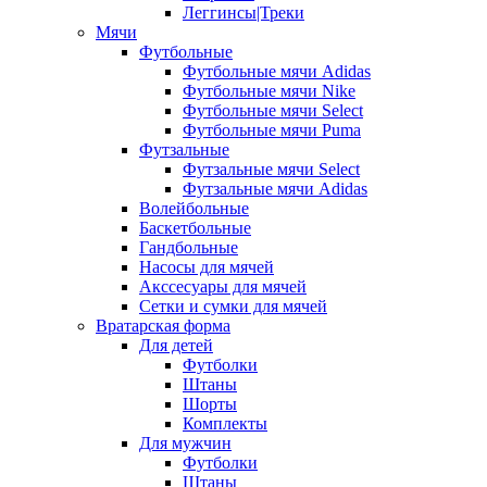
Леггинсы|Треки
Мячи
Футбольные
Футбольные мячи Adidas
Футбольные мячи Nike
Футбольные мячи Select
Футбольные мячи Puma
Футзальные
Футзальные мячи Select
Футзальные мячи Adidas
Волейбольные
Баскетбольные
Гандбольные
Насосы для мячей
Акссесуары для мячей
Сетки и сумки для мячей
Вратарская форма
Для детей
Футболки
Штаны
Шорты
Комплекты
Для мужчин
Футболки
Штаны