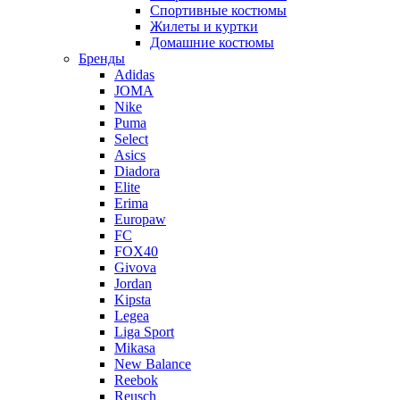
Спортивные костюмы
Жилеты и куртки
Домашние костюмы
Бренды
Adidas
JOMA
Nike
Puma
Select
Asics
Diadora
Elite
Erima
Europaw
FC
FOX40
Givova
Jordan
Kipsta
Legea
Liga Sport
Mikasa
New Balance
Reebok
Reusch