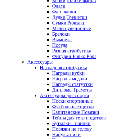
Кепки|Шапки фанов
Флаги
Фан шапки
Дудки|Трещетки
Сумки|Рюкзаки
Мячи сувенирные
Брелоки
Вымпела
Посуда
Разная атрибутика
Фигурки Funko Pop!
Аксессуары
Наградная атрибутика
Награды кубки
Награды медали
Награды статуэтки
Дипломы|Грамоты
Аксессуары для спорта
Носки спортивные
Футбольные щитки
Капитанские Повязки
Тейпы для гетр и щитков
Бутылки - поилки
Повязки на голову
Напульсники