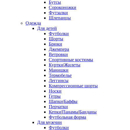
Бутсы
Сороконожки
Футзалки
Шлепанцы
Одежда
Для детей
Футболки
Шорты
Брюки
Джемпера
Ветровки
Спортивные костюмы
Куртки|Жилеты
Манишки
Термобелье
Леггинсы
Компрессионные шорты
Носки
Гетры
Шапки|Баффы
Перчатки
Кепки|Панамы|Банданы
Футбольная форма
Для мужчин
Футболки