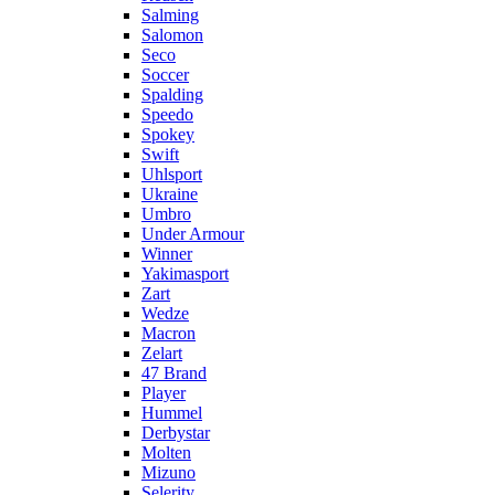
Salming
Salomon
Seco
Soccer
Spalding
Speedo
Spokey
Swift
Uhlsport
Ukraine
Umbro
Under Armour
Winner
Yakimasport
Zart
Wedze
Macron
Zelart
47 Brand
Player
Hummel
Derbystar
Molten
Mizuno
Selerity