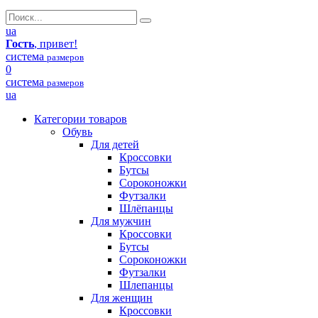
ua
Гость
, привет!
система
размеров
0
система
размеров
ua
Категории товаров
Обувь
Для детей
Кроссовки
Бутсы
Сороконожки
Футзалки
Шлёпанцы
Для мужчин
Кроссовки
Бутсы
Сороконожки
Футзалки
Шлепанцы
Для женщин
Кроссовки