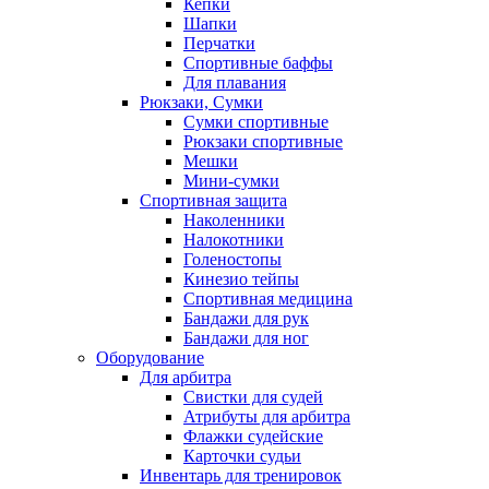
Кепки
Шапки
Перчатки
Спортивные баффы
Для плавания
Рюкзаки, Сумки
Сумки спортивные
Рюкзаки спортивные
Мешки
Мини-сумки
Спортивная защита
Наколенники
Налокотники
Голеностопы
Кинезио тейпы
Спортивная медицина
Бандажи для рук
Бандажи для ног
Оборудование
Для арбитра
Свистки для судей
Атрибуты для арбитра
Флажки судейские
Карточки судьи
Инвентарь для тренировок