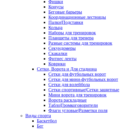
Фишки
Конусы
Беговые барьеры
Координационные лестницы
Палки|Подставки
Кольца
Наборы для тренировок
Планшеты для тренера
Разные системы для тренировок
Секундомеры
Скакалки
Фитнес ленты
Коврики
Сетки, Ворота и Для стадиона
Сетки для футбольных ворот
Сетки для мини-футбольных ворот
Сетки для волейбола
Сетки спортивные|Сетки защитные
Мини ворота для тренировок
Ворота раскладные
Табло|Громкоговорители
Флаги угловые|Разметки поля
Виды спорта
Баскетбол
Бег