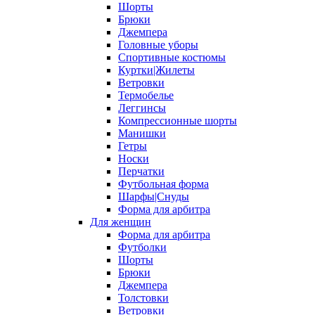
Шорты
Брюки
Джемпера
Головные уборы
Спортивные костюмы
Куртки|Жилеты
Ветровки
Термобелье
Леггинсы
Компрессионные шорты
Манишки
Гетры
Носки
Перчатки
Футбольная форма
Шарфы|Снуды
Форма для арбитра
Для женщин
Форма для арбитра
Футболки
Шорты
Брюки
Джемпера
Толстовки
Ветровки