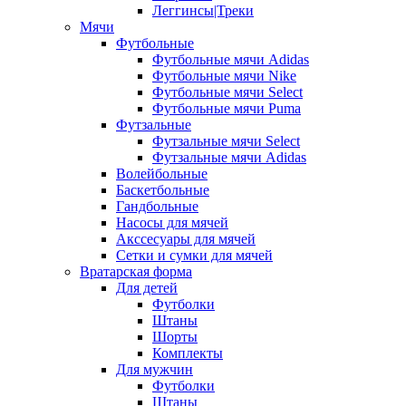
Леггинсы|Треки
Мячи
Футбольные
Футбольные мячи Adidas
Футбольные мячи Nike
Футбольные мячи Select
Футбольные мячи Puma
Футзальные
Футзальные мячи Select
Футзальные мячи Adidas
Волейбольные
Баскетбольные
Гандбольные
Насосы для мячей
Акссесуары для мячей
Сетки и сумки для мячей
Вратарская форма
Для детей
Футболки
Штаны
Шорты
Комплекты
Для мужчин
Футболки
Штаны