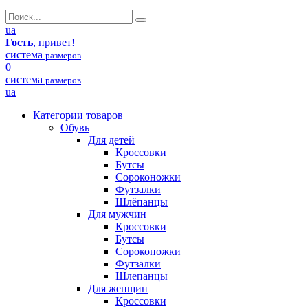
ua
Гость
, привет!
система
размеров
0
система
размеров
ua
Категории товаров
Обувь
Для детей
Кроссовки
Бутсы
Сороконожки
Футзалки
Шлёпанцы
Для мужчин
Кроссовки
Бутсы
Сороконожки
Футзалки
Шлепанцы
Для женщин
Кроссовки