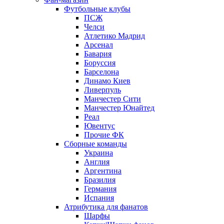
Футбольные клубы
ПСЖ
Челси
Атлетико Мадрид
Арсенал
Бавария
Боруссия
Барселона
Динамо Киев
Ливерпуль
Манчестер Сити
Манчестер Юнайтед
Реал
Ювентус
Прочие ФК
Сборные команды
Украина
Англия
Аргентина
Бразилия
Германия
Испания
Атрибутика для фанатов
Шарфы