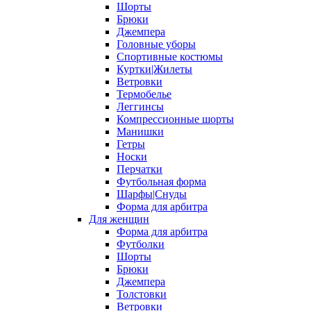
Шорты
Брюки
Джемпера
Головные уборы
Спортивные костюмы
Куртки|Жилеты
Ветровки
Термобелье
Леггинсы
Компрессионные шорты
Манишки
Гетры
Носки
Перчатки
Футбольная форма
Шарфы|Снуды
Форма для арбитра
Для женщин
Форма для арбитра
Футболки
Шорты
Брюки
Джемпера
Толстовки
Ветровки