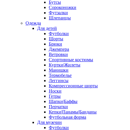
Бутсы
Сороконожки
Футзалки
Шлепанцы
Одежда
Для детей
Футболки
Шорты
Брюки
Джемпера
Ветровки
Спортивные костюмы
Куртки|Жилеты
Манишки
Термобелье
Леггинсы
Компрессионные шорты
Носки
Гетры
Шапки|Баффы
Перчатки
Кепки|Панамы|Банданы
Футбольная форма
Для мужчин
Футболки