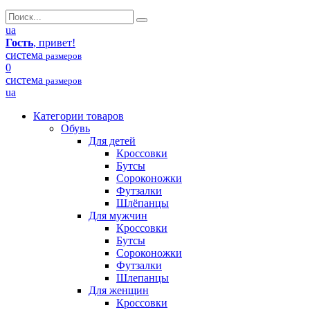
ua
Гость
, привет!
система
размеров
0
система
размеров
ua
Категории товаров
Обувь
Для детей
Кроссовки
Бутсы
Сороконожки
Футзалки
Шлёпанцы
Для мужчин
Кроссовки
Бутсы
Сороконожки
Футзалки
Шлепанцы
Для женщин
Кроссовки