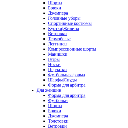
Шорты
Брюки
Джемпера
Головные уборы
Спортивные костюмы
Куртки|Жилеты
Ветровки
Термобелье
Леггинсы
Компрессионные шорты
Манишки
Гетры
Носки
Перчатки
Футбольная форма
Шарфы|Снуды
Форма для арбитра
Для женщин
Форма для арбитра
Футболки
Шорты
Брюки
Джемпера
Толстовки
Ветровки