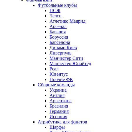
Футбольные клубы
ПСЖ
Челси
Атлетико Мадрид
Арсенал
Бавария
Боруссия
Барселона
Динамо Киев
Ливерпуль
Манчестер Сити
Манчестер Юнайтед
Реал
Ювентус
Прочие ФК
Сборные команды
Украина
Англия
Аргентина
Бразилия
Германия
Испания
Атрибутика для фанатов
Шарфы