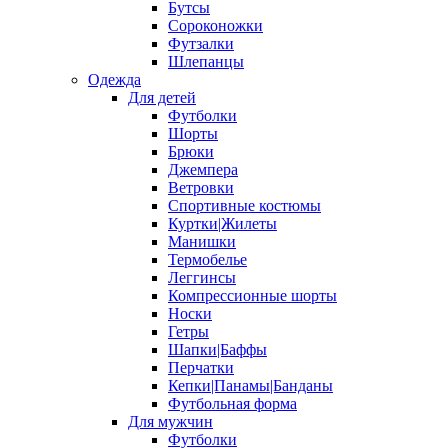
Бутсы
Сороконожки
Футзалки
Шлепанцы
Одежда
Для детей
Футболки
Шорты
Брюки
Джемпера
Ветровки
Спортивные костюмы
Куртки|Жилеты
Манишки
Термобелье
Леггинсы
Компрессионные шорты
Носки
Гетры
Шапки|Баффы
Перчатки
Кепки|Панамы|Банданы
Футбольная форма
Для мужчин
Футболки