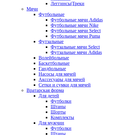
Леггинсы|Треки
Мячи
Футбольные
Футбольные мячи Adidas
Футбольные мячи Nike
Футбольные мячи Select
Футбольные мячи Puma
Футзальные
Футзальные мячи Select
Футзальные мячи Adidas
Волейбольные
Баскетбольные
Гандбольные
Насосы для мячей
Акссесуары для мячей
Сетки и сумки для мячей
Вратарская форма
Для детей
Футболки
Штаны
Шорты
Комплекты
Для мужчин
Футболки
Штаны