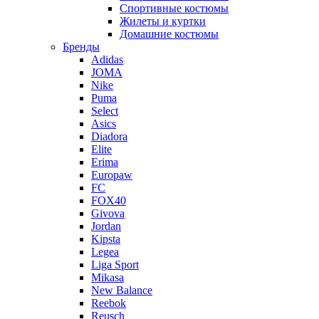
Спортивные костюмы
Жилеты и куртки
Домашние костюмы
Бренды
Adidas
JOMA
Nike
Puma
Select
Asics
Diadora
Elite
Erima
Europaw
FC
FOX40
Givova
Jordan
Kipsta
Legea
Liga Sport
Mikasa
New Balance
Reebok
Reusch