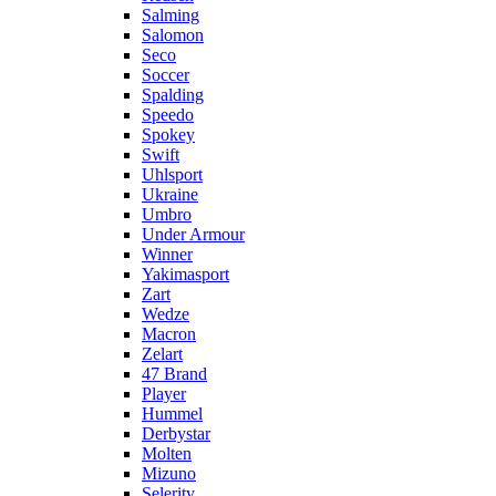
Salming
Salomon
Seco
Soccer
Spalding
Speedo
Spokey
Swift
Uhlsport
Ukraine
Umbro
Under Armour
Winner
Yakimasport
Zart
Wedze
Macron
Zelart
47 Brand
Player
Hummel
Derbystar
Molten
Mizuno
Selerity