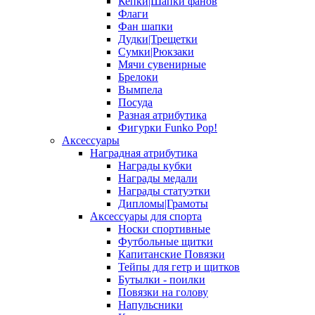
Кепки|Шапки фанов
Флаги
Фан шапки
Дудки|Трещетки
Сумки|Рюкзаки
Мячи сувенирные
Брелоки
Вымпела
Посуда
Разная атрибутика
Фигурки Funko Pop!
Аксессуары
Наградная атрибутика
Награды кубки
Награды медали
Награды статуэтки
Дипломы|Грамоты
Аксессуары для спорта
Носки спортивные
Футбольные щитки
Капитанские Повязки
Тейпы для гетр и щитков
Бутылки - поилки
Повязки на голову
Напульсники