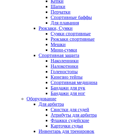
Кепки
Шапки
Перчатки
Спортивные баффы
Для плавания
Рюкзаки, Сумки
Сумки спортивные
Рюкзаки спортивные
Мешки
Мини-сумки
Спортивная защита
Наколенники
Налокотники
Голеностопы
Кинезио тейпы
Спортивная медицина
Бандажи для рук
Бандажи для ног
Оборудование
Для арбитра
Свистки для судей
Атрибуты для арбитра
Флажки судейские
Карточки судьи
Инвентарь для тренировок