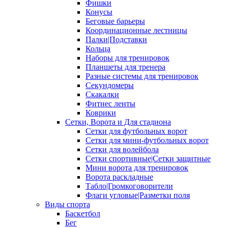
Фишки
Конусы
Беговые барьеры
Координационные лестницы
Палки|Подставки
Кольца
Наборы для тренировок
Планшеты для тренера
Разные системы для тренировок
Секундомеры
Скакалки
Фитнес ленты
Коврики
Сетки, Ворота и Для стадиона
Сетки для футбольных ворот
Сетки для мини-футбольных ворот
Сетки для волейбола
Сетки спортивные|Сетки защитные
Мини ворота для тренировок
Ворота раскладные
Табло|Громкоговорители
Флаги угловые|Разметки поля
Виды спорта
Баскетбол
Бег