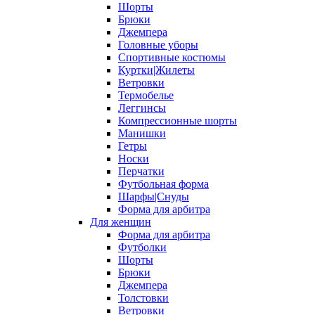
Шорты
Брюки
Джемпера
Головные уборы
Спортивные костюмы
Куртки|Жилеты
Ветровки
Термобелье
Леггинсы
Компрессионные шорты
Манишки
Гетры
Носки
Перчатки
Футбольная форма
Шарфы|Снуды
Форма для арбитра
Для женщин
Форма для арбитра
Футболки
Шорты
Брюки
Джемпера
Толстовки
Ветровки