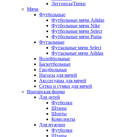
Леггинсы|Треки
Мячи
Футбольные
Футбольные мячи Adidas
Футбольные мячи Nike
Футбольные мячи Select
Футбольные мячи Puma
Футзальные
Футзальные мячи Select
Футзальные мячи Adidas
Волейбольные
Баскетбольные
Гандбольные
Насосы для мячей
Акссесуары для мячей
Сетки и сумки для мячей
Вратарская форма
Для детей
Футболки
Штаны
Шорты
Комплекты
Для мужчин
Футболки
Штаны