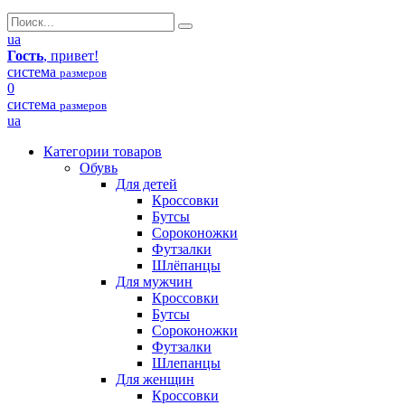
ua
Гость
, привет!
система
размеров
0
система
размеров
ua
Категории товаров
Обувь
Для детей
Кроссовки
Бутсы
Сороконожки
Футзалки
Шлёпанцы
Для мужчин
Кроссовки
Бутсы
Сороконожки
Футзалки
Шлепанцы
Для женщин
Кроссовки