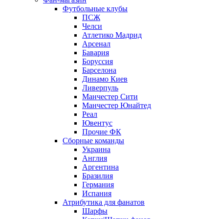
Футбольные клубы
ПСЖ
Челси
Атлетико Мадрид
Арсенал
Бавария
Боруссия
Барселона
Динамо Киев
Ливерпуль
Манчестер Сити
Манчестер Юнайтед
Реал
Ювентус
Прочие ФК
Сборные команды
Украина
Англия
Аргентина
Бразилия
Германия
Испания
Атрибутика для фанатов
Шарфы