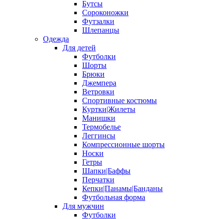
Бутсы
Сороконожки
Футзалки
Шлепанцы
Одежда
Для детей
Футболки
Шорты
Брюки
Джемпера
Ветровки
Спортивные костюмы
Куртки|Жилеты
Манишки
Термобелье
Леггинсы
Компрессионные шорты
Носки
Гетры
Шапки|Баффы
Перчатки
Кепки|Панамы|Банданы
Футбольная форма
Для мужчин
Футболки