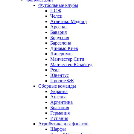
Футбольные клубы
ПСЖ
Челси
Атлетико Мадрид
Арсенал
Бавария
Боруссия
Барселона
Динамо Киев
Ливерпуль
Манчестер Сити
Манчестер Юнайтед
Реал
Ювентус
Прочие ФК
Сборные команды
Украина
Англия
Аргентина
Бразилия
Германия
Испания
Атрибутика для фанатов
Шарфы