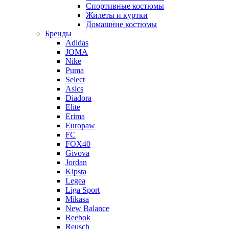
Спортивные костюмы
Жилеты и куртки
Домашние костюмы
Бренды
Adidas
JOMA
Nike
Puma
Select
Asics
Diadora
Elite
Erima
Europaw
FC
FOX40
Givova
Jordan
Kipsta
Legea
Liga Sport
Mikasa
New Balance
Reebok
Reusch