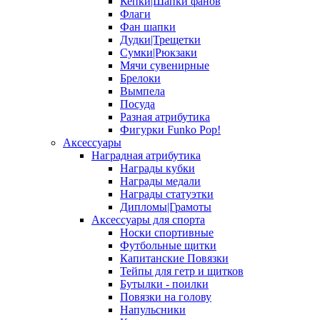
Кепки|Шапки фанов
Флаги
Фан шапки
Дудки|Трещетки
Сумки|Рюкзаки
Мячи сувенирные
Брелоки
Вымпела
Посуда
Разная атрибутика
Фигурки Funko Pop!
Аксессуары
Наградная атрибутика
Награды кубки
Награды медали
Награды статуэтки
Дипломы|Грамоты
Аксессуары для спорта
Носки спортивные
Футбольные щитки
Капитанские Повязки
Тейпы для гетр и щитков
Бутылки - поилки
Повязки на голову
Напульсники