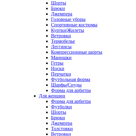
Шорты
Брюки
Джемпера
Головные уборы
Спортивные костюмы
Куртки|Жилеты
Ветровки
Термобелье
Леггинсы
Компрессионные шорты
Манишки
Гетры
Носки
Перчатки
Футбольная форма
Шарфы|Снуды
Форма для арбитра
Для женщин
Форма для арбитра
Футболки
Шорты
Брюки
Джемпера
Толстовки
Ветровки