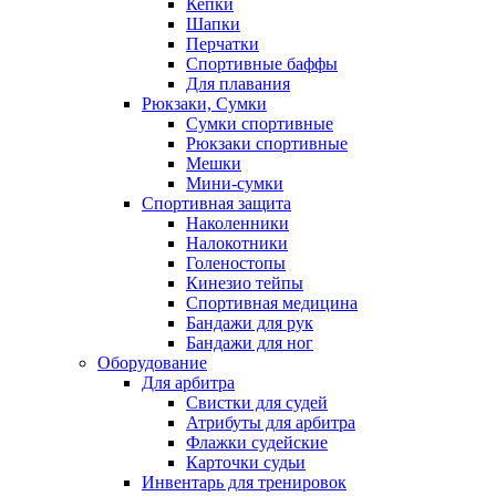
Кепки
Шапки
Перчатки
Спортивные баффы
Для плавания
Рюкзаки, Сумки
Сумки спортивные
Рюкзаки спортивные
Мешки
Мини-сумки
Спортивная защита
Наколенники
Налокотники
Голеностопы
Кинезио тейпы
Спортивная медицина
Бандажи для рук
Бандажи для ног
Оборудование
Для арбитра
Свистки для судей
Атрибуты для арбитра
Флажки судейские
Карточки судьи
Инвентарь для тренировок