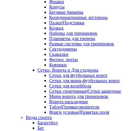
Фишки
Конусы
Беговые барьеры
Координационные лестницы
Палки|Подставки
Кольца
Наборы для тренировок
Планшеты для тренера
Разные системы для тренировок
Секундомеры
Скакалки
Фитнес ленты
Коврики
Сетки, Ворота и Для стадиона
Сетки для футбольных ворот
Сетки для мини-футбольных ворот
Сетки для волейбола
Сетки спортивные|Сетки защитные
Мини ворота для тренировок
Ворота раскладные
Табло|Громкоговорители
Флаги угловые|Разметки поля
Виды спорта
Баскетбол
Бег