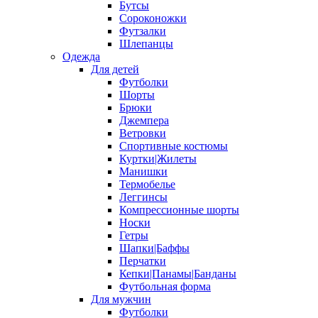
Бутсы
Сороконожки
Футзалки
Шлепанцы
Одежда
Для детей
Футболки
Шорты
Брюки
Джемпера
Ветровки
Спортивные костюмы
Куртки|Жилеты
Манишки
Термобелье
Леггинсы
Компрессионные шорты
Носки
Гетры
Шапки|Баффы
Перчатки
Кепки|Панамы|Банданы
Футбольная форма
Для мужчин
Футболки