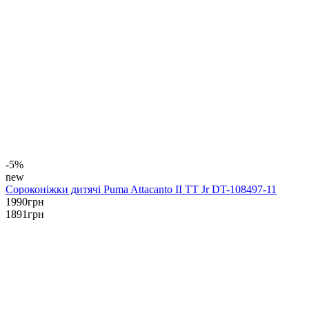
-5%
new
Сороконіжки дитячі Puma Attacanto II TT Jr DT-108497-11
1990
грн
1891
грн