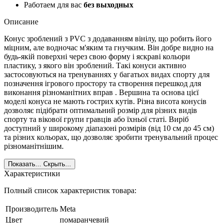
Работаем для вас
без выходных
Описание
Конус зроблений з PVC з додаванням вінілу, що робить його
міцним, але водночас м'яким та гнучким. Він добре видно на
будь-якій поверхні через свою форму і яскраві кольори
пластику, з якого він зроблений. Такі конуси активно
застосовуються на тренуваннях у багатьох видах спорту для
позначення ігрового простору та створення перешкод для
виконання різноманітних вправ . Вершина та основа цієї
моделі конуса не мають гострих кутів. Різна висота конусів
дозволяє підібрати оптимальний розмір для різних видів
спорту та вікової групи гравців або їхньої статі. Виріб
доступний у широкому діапазоні розмірів (від 10 см до 45 см)
та різних кольорах, що дозволяє зробити тренувальний процес
різноманітнішим.
Показать...
Скрыть...
Характеристики
Полный список характеристик товара:
Производитель
Meta
Цвет
помаранчевий