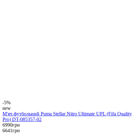
-5%
new
М'яч футбольний Puma Stellar Nitro Ultimate UPL (Fifa Quality
Pro) DT-085357-02
6990
грн
6641
грн