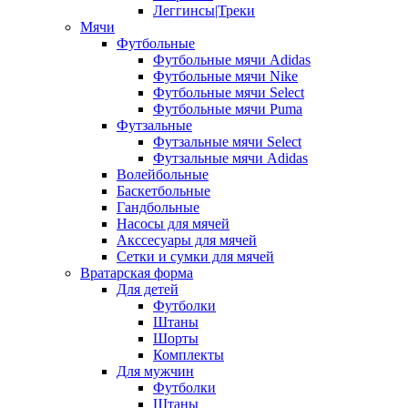
Леггинсы|Треки
Мячи
Футбольные
Футбольные мячи Adidas
Футбольные мячи Nike
Футбольные мячи Select
Футбольные мячи Puma
Футзальные
Футзальные мячи Select
Футзальные мячи Adidas
Волейбольные
Баскетбольные
Гандбольные
Насосы для мячей
Акссесуары для мячей
Сетки и сумки для мячей
Вратарская форма
Для детей
Футболки
Штаны
Шорты
Комплекты
Для мужчин
Футболки
Штаны