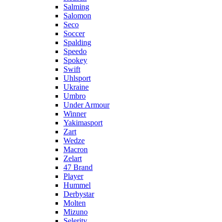
Salming
Salomon
Seco
Soccer
Spalding
Speedo
Spokey
Swift
Uhlsport
Ukraine
Umbro
Under Armour
Winner
Yakimasport
Zart
Wedze
Macron
Zelart
47 Brand
Player
Hummel
Derbystar
Molten
Mizuno
Selerity