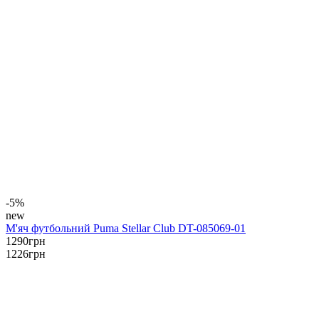
-5%
new
М'яч футбольний Puma Stellar Club DT-085069-01
1290
грн
1226
грн