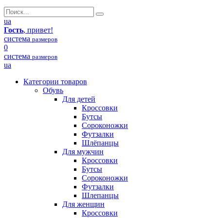
ua
Гость
, привет!
система
размеров
0
система
размеров
ua
Категории товаров
Обувь
Для детей
Кроссовки
Бутсы
Сороконожки
Футзалки
Шлёпанцы
Для мужчин
Кроссовки
Бутсы
Сороконожки
Футзалки
Шлепанцы
Для женщин
Кроссовки