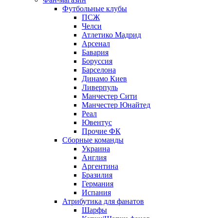
Футбольные клубы
ПСЖ
Челси
Атлетико Мадрид
Арсенал
Бавария
Боруссия
Барселона
Динамо Киев
Ливерпуль
Манчестер Сити
Манчестер Юнайтед
Реал
Ювентус
Прочие ФК
Сборные команды
Украина
Англия
Аргентина
Бразилия
Германия
Испания
Атрибутика для фанатов
Шарфы