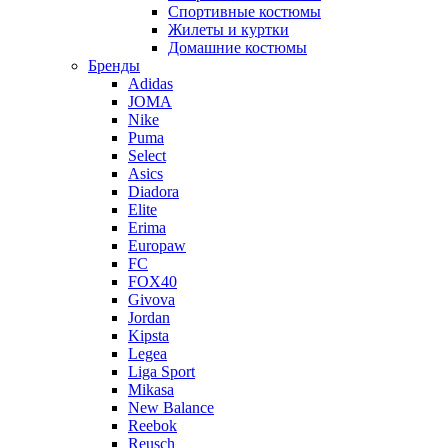
Спортивные костюмы
Жилеты и куртки
Домашние костюмы
Бренды
Adidas
JOMA
Nike
Puma
Select
Asics
Diadora
Elite
Erima
Europaw
FC
FOX40
Givova
Jordan
Kipsta
Legea
Liga Sport
Mikasa
New Balance
Reebok
Reusch