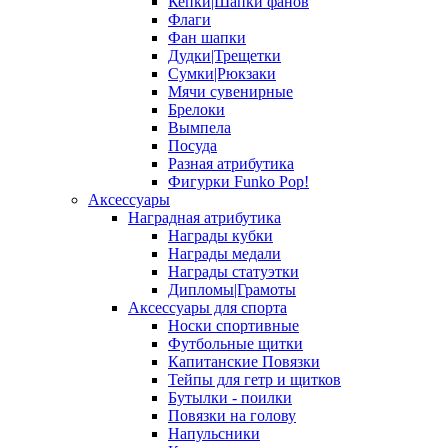
Кепки|Шапки фанов
Флаги
Фан шапки
Дудки|Трещетки
Сумки|Рюкзаки
Мячи сувенирные
Брелоки
Вымпела
Посуда
Разная атрибутика
Фигурки Funko Pop!
Аксессуары
Наградная атрибутика
Награды кубки
Награды медали
Награды статуэтки
Дипломы|Грамоты
Аксессуары для спорта
Носки спортивные
Футбольные щитки
Капитанские Повязки
Тейпы для гетр и щитков
Бутылки - поилки
Повязки на голову
Напульсники