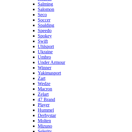
Salming
Salomon
Seco
Soccer
Spalding
Speedo
Spokey
Swift
Uhlsport
Ukraine
Umbro
Under Armour
Winner
Yakimasport
Zart
Wedze
Macron
Zelart
47 Brand
Player
Hummel
Derbystar
Molten
Mizuno
Selerity