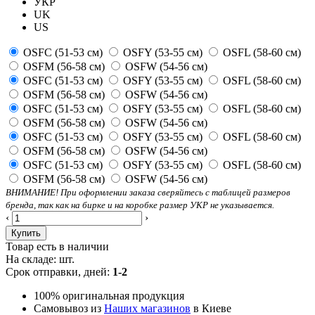
УКР
UK
US
OSFC (51-53 см)
OSFY (53-55 см)
OSFL (58-60 см)
OSFM (56-58 см)
OSFW (54-56 см)
OSFC (51-53 см)
OSFY (53-55 см)
OSFL (58-60 см)
OSFM (56-58 см)
OSFW (54-56 см)
OSFC (51-53 см)
OSFY (53-55 см)
OSFL (58-60 см)
OSFM (56-58 см)
OSFW (54-56 см)
OSFC (51-53 см)
OSFY (53-55 см)
OSFL (58-60 см)
OSFM (56-58 см)
OSFW (54-56 см)
OSFC (51-53 см)
OSFY (53-55 см)
OSFL (58-60 см)
OSFM (56-58 см)
OSFW (54-56 см)
ВНИМАНИЕ! При оформлении заказа сверяйтесь с таблицей размеров
бренда, так как на бирке и на коробке размер УКР не указывается.
‹
›
Купить
Товар есть в наличии
На складе:
шт.
Срок отправки, дней:
1-2
100% оригинальная продукция
Самовывоз из
Наших магазинов
в Киеве