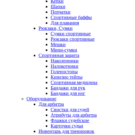
Кепки
Шапки
Перчатки
Спортивные баффы
Для плавания
Рюкзаки, Сумки
Сумки спортивные
Рюкзаки спортивные
Мешки
Мини-сумки
Спортивная защита
Наколенники
Налокотники
Голеностопы
Кинезио тейпы
Спортивная медицина
Бандажи для рук
Бандажи для ног
Оборудование
Для арбитра
Свистки для судей
Атрибуты для арбитра
Флажки судейские
Карточки судьи
Инвентарь для тренировок