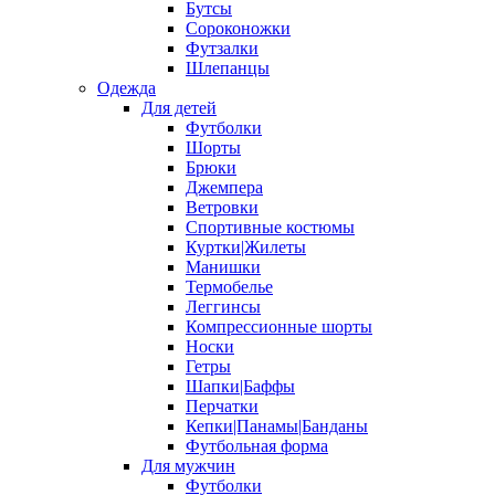
Бутсы
Сороконожки
Футзалки
Шлепанцы
Одежда
Для детей
Футболки
Шорты
Брюки
Джемпера
Ветровки
Спортивные костюмы
Куртки|Жилеты
Манишки
Термобелье
Леггинсы
Компрессионные шорты
Носки
Гетры
Шапки|Баффы
Перчатки
Кепки|Панамы|Банданы
Футбольная форма
Для мужчин
Футболки