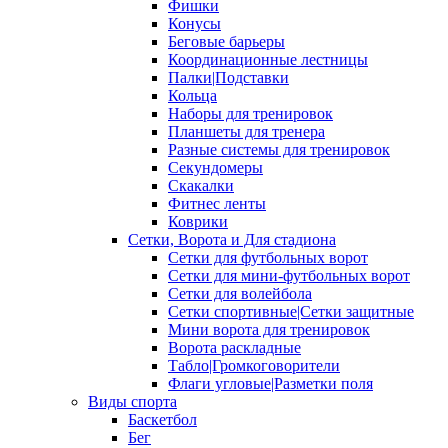
Фишки
Конусы
Беговые барьеры
Координационные лестницы
Палки|Подставки
Кольца
Наборы для тренировок
Планшеты для тренера
Разные системы для тренировок
Секундомеры
Скакалки
Фитнес ленты
Коврики
Сетки, Ворота и Для стадиона
Сетки для футбольных ворот
Сетки для мини-футбольных ворот
Сетки для волейбола
Сетки спортивные|Сетки защитные
Мини ворота для тренировок
Ворота раскладные
Табло|Громкоговорители
Флаги угловые|Разметки поля
Виды спорта
Баскетбол
Бег