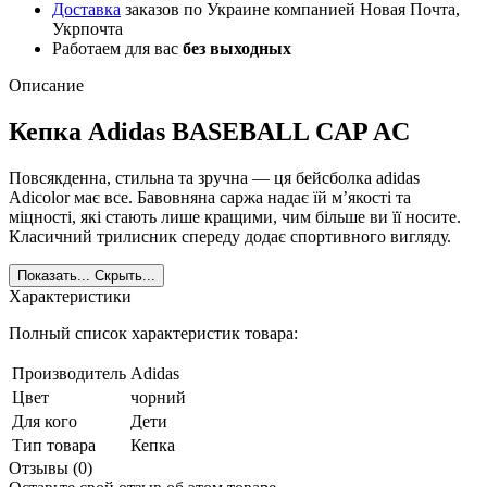
Доставка
заказов по Украине компанией Новая Почта,
Укрпочта
Работаем для вас
без выходных
Описание
Кепка Adidas BASEBALL CAP AC
Повсякденна, стильна та зручна — ця бейсболка adidas
Adicolor має все. Бавовняна саржа надає їй м’якості та
міцності, які стають лише кращими, чим більше ви її носите.
Класичний трилисник спереду додає спортивного вигляду.
Показать...
Скрыть...
Характеристики
Полный список характеристик товара:
Производитель
Adidas
Цвет
чорний
Для кого
Дети
Тип товара
Кепка
Отзывы (0)