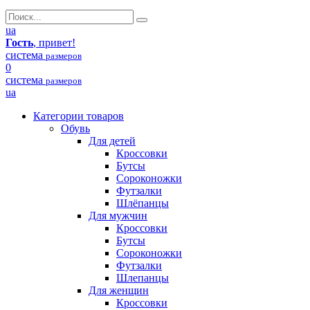
ua
Гость
, привет!
система
размеров
0
система
размеров
ua
Категории товаров
Обувь
Для детей
Кроссовки
Бутсы
Сороконожки
Футзалки
Шлёпанцы
Для мужчин
Кроссовки
Бутсы
Сороконожки
Футзалки
Шлепанцы
Для женщин
Кроссовки