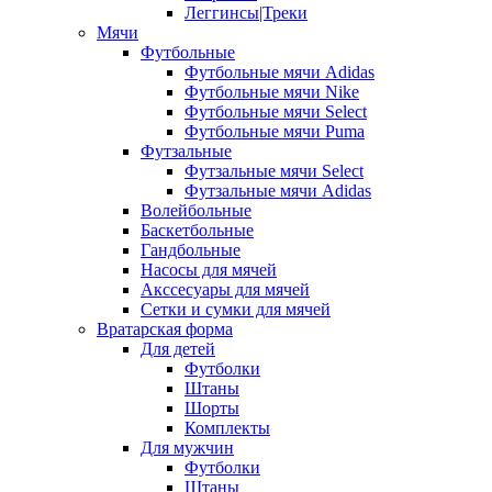
Леггинсы|Треки
Мячи
Футбольные
Футбольные мячи Adidas
Футбольные мячи Nike
Футбольные мячи Select
Футбольные мячи Puma
Футзальные
Футзальные мячи Select
Футзальные мячи Adidas
Волейбольные
Баскетбольные
Гандбольные
Насосы для мячей
Акссесуары для мячей
Сетки и сумки для мячей
Вратарская форма
Для детей
Футболки
Штаны
Шорты
Комплекты
Для мужчин
Футболки
Штаны