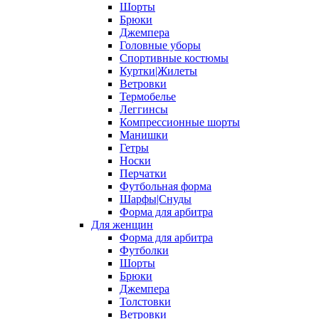
Шорты
Брюки
Джемпера
Головные уборы
Спортивные костюмы
Куртки|Жилеты
Ветровки
Термобелье
Леггинсы
Компрессионные шорты
Манишки
Гетры
Носки
Перчатки
Футбольная форма
Шарфы|Снуды
Форма для арбитра
Для женщин
Форма для арбитра
Футболки
Шорты
Брюки
Джемпера
Толстовки
Ветровки