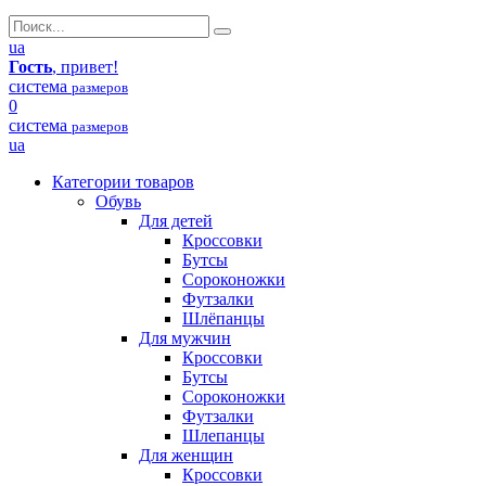
ua
Гость
, привет!
система
размеров
0
система
размеров
ua
Категории товаров
Обувь
Для детей
Кроссовки
Бутсы
Сороконожки
Футзалки
Шлёпанцы
Для мужчин
Кроссовки
Бутсы
Сороконожки
Футзалки
Шлепанцы
Для женщин
Кроссовки