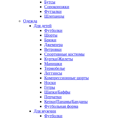
Бутсы
Сороконожки
Футзалки
Шлепанцы
Одежда
Для детей
Футболки
Шорты
Брюки
Джемпера
Ветровки
Спортивные костюмы
Куртки|Жилеты
Манишки
Термобелье
Леггинсы
Компрессионные шорты
Носки
Гетры
Шапки|Баффы
Перчатки
Кепки|Панамы|Банданы
Футбольная форма
Для мужчин
Футболки