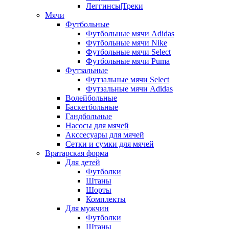
Леггинсы|Треки
Мячи
Футбольные
Футбольные мячи Adidas
Футбольные мячи Nike
Футбольные мячи Select
Футбольные мячи Puma
Футзальные
Футзальные мячи Select
Футзальные мячи Adidas
Волейбольные
Баскетбольные
Гандбольные
Насосы для мячей
Акссесуары для мячей
Сетки и сумки для мячей
Вратарская форма
Для детей
Футболки
Штаны
Шорты
Комплекты
Для мужчин
Футболки
Штаны