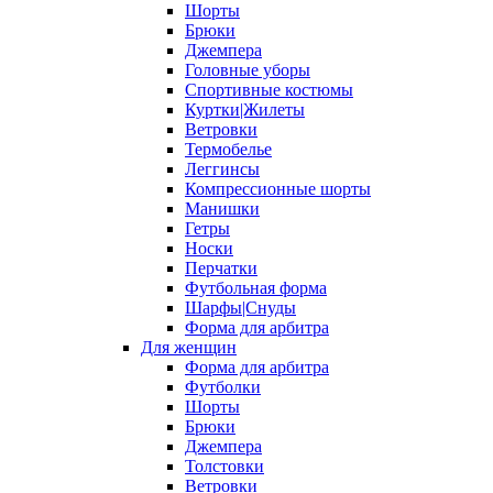
Шорты
Брюки
Джемпера
Головные уборы
Спортивные костюмы
Куртки|Жилеты
Ветровки
Термобелье
Леггинсы
Компрессионные шорты
Манишки
Гетры
Носки
Перчатки
Футбольная форма
Шарфы|Снуды
Форма для арбитра
Для женщин
Форма для арбитра
Футболки
Шорты
Брюки
Джемпера
Толстовки
Ветровки