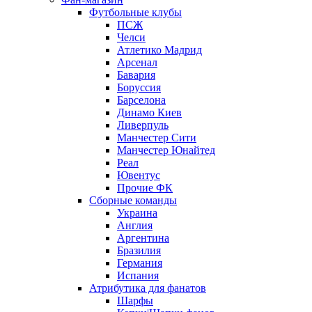
Футбольные клубы
ПСЖ
Челси
Атлетико Мадрид
Арсенал
Бавария
Боруссия
Барселона
Динамо Киев
Ливерпуль
Манчестер Сити
Манчестер Юнайтед
Реал
Ювентус
Прочие ФК
Сборные команды
Украина
Англия
Аргентина
Бразилия
Германия
Испания
Атрибутика для фанатов
Шарфы