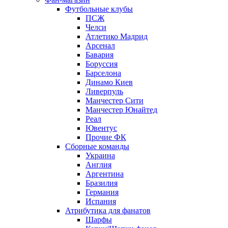
Футбольные клубы
ПСЖ
Челси
Атлетико Мадрид
Арсенал
Бавария
Боруссия
Барселона
Динамо Киев
Ливерпуль
Манчестер Сити
Манчестер Юнайтед
Реал
Ювентус
Прочие ФК
Сборные команды
Украина
Англия
Аргентина
Бразилия
Германия
Испания
Атрибутика для фанатов
Шарфы