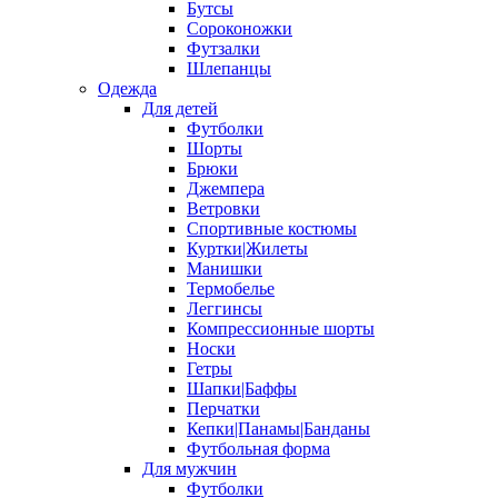
Бутсы
Сороконожки
Футзалки
Шлепанцы
Одежда
Для детей
Футболки
Шорты
Брюки
Джемпера
Ветровки
Спортивные костюмы
Куртки|Жилеты
Манишки
Термобелье
Леггинсы
Компрессионные шорты
Носки
Гетры
Шапки|Баффы
Перчатки
Кепки|Панамы|Банданы
Футбольная форма
Для мужчин
Футболки