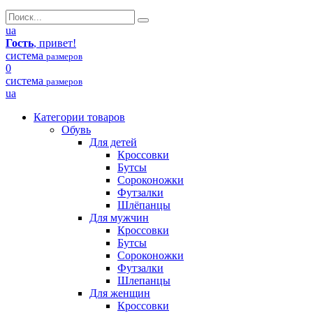
ua
Гость
, привет!
система
размеров
0
система
размеров
ua
Категории товаров
Обувь
Для детей
Кроссовки
Бутсы
Сороконожки
Футзалки
Шлёпанцы
Для мужчин
Кроссовки
Бутсы
Сороконожки
Футзалки
Шлепанцы
Для женщин
Кроссовки