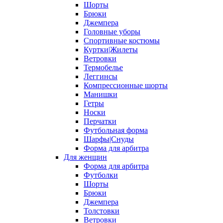
Шорты
Брюки
Джемпера
Головные уборы
Спортивные костюмы
Куртки|Жилеты
Ветровки
Термобелье
Леггинсы
Компрессионные шорты
Манишки
Гетры
Носки
Перчатки
Футбольная форма
Шарфы|Снуды
Форма для арбитра
Для женщин
Форма для арбитра
Футболки
Шорты
Брюки
Джемпера
Толстовки
Ветровки