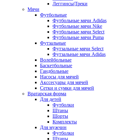
Леггинсы|Треки
Мячи
Футбольные
Футбольные мячи Adidas
Футбольные мячи Nike
Футбольные мячи Select
Футбольные мячи Puma
Футзальные
Футзальные мячи Select
Футзальные мячи Adidas
Волейбольные
Баскетбольные
Гандбольные
Насосы для мячей
Акссесуары для мячей
Сетки и сумки для мячей
Вратарская форма
Для детей
Футболки
Штаны
Шорты
Комплекты
Для мужчин
Футболки
Штаны