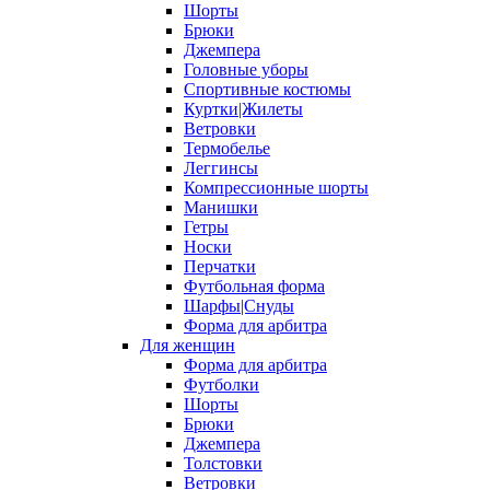
Шорты
Брюки
Джемпера
Головные уборы
Спортивные костюмы
Куртки|Жилеты
Ветровки
Термобелье
Леггинсы
Компрессионные шорты
Манишки
Гетры
Носки
Перчатки
Футбольная форма
Шарфы|Снуды
Форма для арбитра
Для женщин
Форма для арбитра
Футболки
Шорты
Брюки
Джемпера
Толстовки
Ветровки