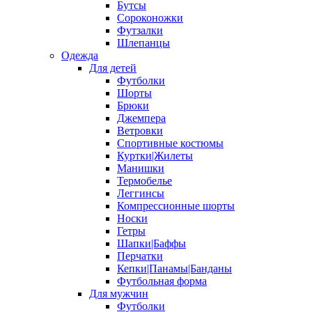
Бутсы
Сороконожки
Футзалки
Шлепанцы
Одежда
Для детей
Футболки
Шорты
Брюки
Джемпера
Ветровки
Спортивные костюмы
Куртки|Жилеты
Манишки
Термобелье
Леггинсы
Компрессионные шорты
Носки
Гетры
Шапки|Баффы
Перчатки
Кепки|Панамы|Банданы
Футбольная форма
Для мужчин
Футболки