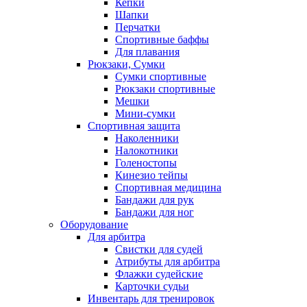
Кепки
Шапки
Перчатки
Спортивные баффы
Для плавания
Рюкзаки, Сумки
Сумки спортивные
Рюкзаки спортивные
Мешки
Мини-сумки
Спортивная защита
Наколенники
Налокотники
Голеностопы
Кинезио тейпы
Спортивная медицина
Бандажи для рук
Бандажи для ног
Оборудование
Для арбитра
Свистки для судей
Атрибуты для арбитра
Флажки судейские
Карточки судьи
Инвентарь для тренировок