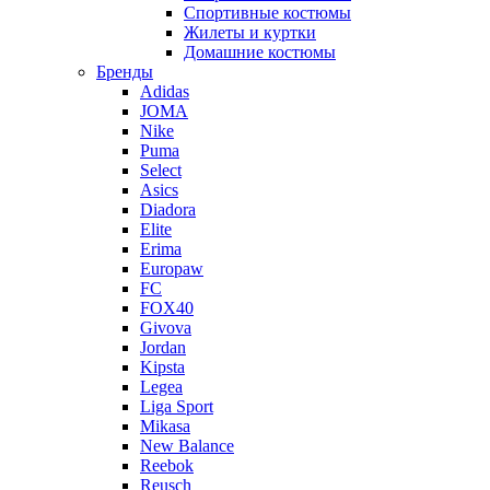
Спортивные костюмы
Жилеты и куртки
Домашние костюмы
Бренды
Adidas
JOMA
Nike
Puma
Select
Asics
Diadora
Elite
Erima
Europaw
FC
FOX40
Givova
Jordan
Kipsta
Legea
Liga Sport
Mikasa
New Balance
Reebok
Reusch