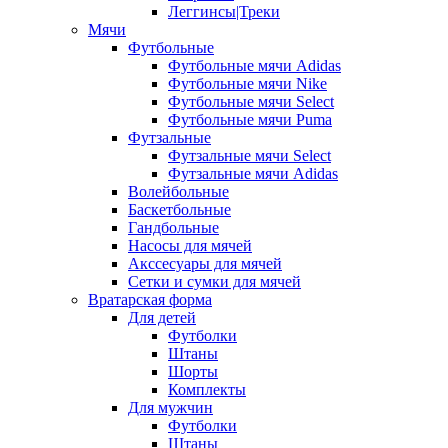
Леггинсы|Треки
Мячи
Футбольные
Футбольные мячи Adidas
Футбольные мячи Nike
Футбольные мячи Select
Футбольные мячи Puma
Футзальные
Футзальные мячи Select
Футзальные мячи Adidas
Волейбольные
Баскетбольные
Гандбольные
Насосы для мячей
Акссесуары для мячей
Сетки и сумки для мячей
Вратарская форма
Для детей
Футболки
Штаны
Шорты
Комплекты
Для мужчин
Футболки
Штаны