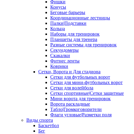
Фишки
Конусы
Беговые барьеры
Координационные лестницы
Палки|Подставки
Кольца
Наборы для тренировок
Планшеты для тренера
Разные системы для тренировок
Секундомеры
Скакалки
Фитнес ленты
Коврики
Сетки, Ворота и Для стадиона
Сетки для футбольных ворот
Сетки для мини-футбольных ворот
Сетки для волейбола
Сетки спортивные|Сетки защитные
Мини ворота для тренировок
Ворота раскладные
Табло|Громкоговорители
Флаги угловые|Разметки поля
Виды спорта
Баскетбол
Бег