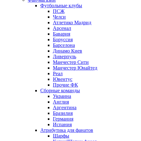
Футбольные клубы
ПСЖ
Челси
Атлетико Мадрид
Арсенал
Бавария
Боруссия
Барселона
Динамо Киев
Ливерпуль
Манчестер Сити
Манчестер Юнайтед
Реал
Ювентус
Прочие ФК
Сборные команды
Украина
Англия
Аргентина
Бразилия
Германия
Испания
Атрибутика для фанатов
Шарфы