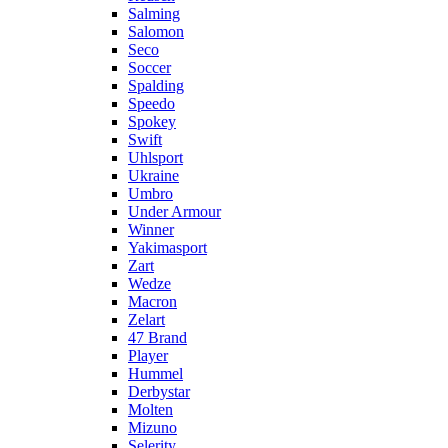
Salming
Salomon
Seco
Soccer
Spalding
Speedo
Spokey
Swift
Uhlsport
Ukraine
Umbro
Under Armour
Winner
Yakimasport
Zart
Wedze
Macron
Zelart
47 Brand
Player
Hummel
Derbystar
Molten
Mizuno
Selerity