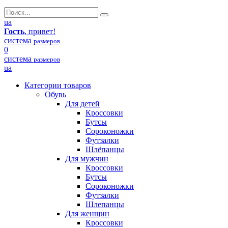
ua
Гость
, привет!
система
размеров
0
система
размеров
ua
Категории товаров
Обувь
Для детей
Кроссовки
Бутсы
Сороконожки
Футзалки
Шлёпанцы
Для мужчин
Кроссовки
Бутсы
Сороконожки
Футзалки
Шлепанцы
Для женщин
Кроссовки