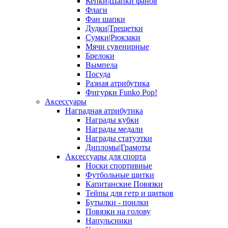
Кепки|Шапки фанов
Флаги
Фан шапки
Дудки|Трещетки
Сумки|Рюкзаки
Мячи сувенирные
Брелоки
Вымпела
Посуда
Разная атрибутика
Фигурки Funko Pop!
Аксессуары
Наградная атрибутика
Награды кубки
Награды медали
Награды статуэтки
Дипломы|Грамоты
Аксессуары для спорта
Носки спортивные
Футбольные щитки
Капитанские Повязки
Тейпы для гетр и щитков
Бутылки - поилки
Повязки на голову
Напульсники