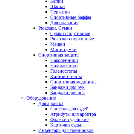
Кепки
Шапки
Перчатки
Спортивные баффы
Для плавания
Рюкзаки, Сумки
Сумки спортивные
Рюкзаки спортивные
Мешки
Мини-сумки
Спортивная защита
Наколенники
Налокотники
Голеностопы
Кинезио тейпы
Спортивная медицина
Бандажи для рук
Бандажи для ног
Оборудование
Для арбитра
Свистки для судей
Атрибуты для арбитра
Флажки судейские
Карточки судьи
Инвентарь для тренировок