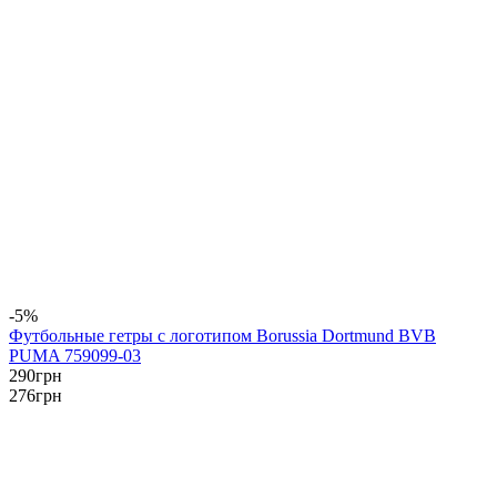
-5%
Футбольные гетры с логотипом Borussia Dortmund BVB
PUMA 759099-03
290
грн
276
грн