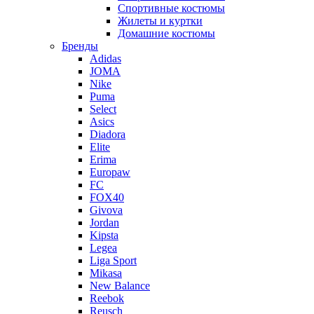
Спортивные костюмы
Жилеты и куртки
Домашние костюмы
Бренды
Adidas
JOMA
Nike
Puma
Select
Asics
Diadora
Elite
Erima
Europaw
FC
FOX40
Givova
Jordan
Kipsta
Legea
Liga Sport
Mikasa
New Balance
Reebok
Reusch