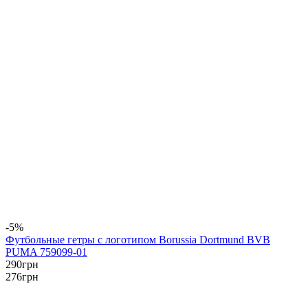
-5%
Футбольные гетры с логотипом Borussia Dortmund BVB
PUMA 759099-01
290
грн
276
грн