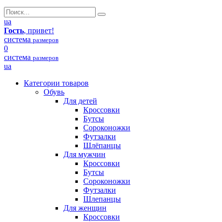
ua
Гость
, привет!
система
размеров
0
система
размеров
ua
Категории товаров
Обувь
Для детей
Кроссовки
Бутсы
Сороконожки
Футзалки
Шлёпанцы
Для мужчин
Кроссовки
Бутсы
Сороконожки
Футзалки
Шлепанцы
Для женщин
Кроссовки