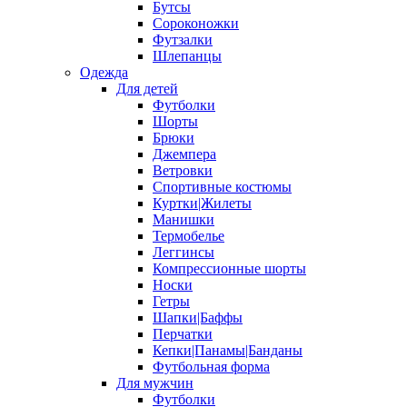
Бутсы
Сороконожки
Футзалки
Шлепанцы
Одежда
Для детей
Футболки
Шорты
Брюки
Джемпера
Ветровки
Спортивные костюмы
Куртки|Жилеты
Манишки
Термобелье
Леггинсы
Компрессионные шорты
Носки
Гетры
Шапки|Баффы
Перчатки
Кепки|Панамы|Банданы
Футбольная форма
Для мужчин
Футболки