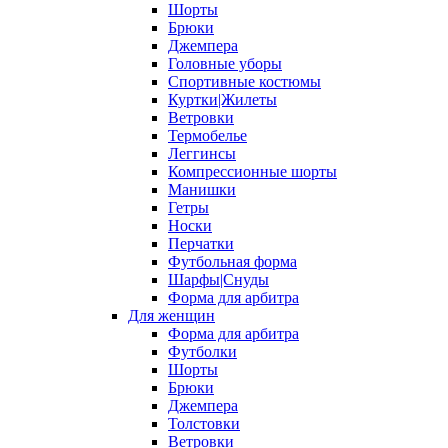
Шорты
Брюки
Джемпера
Головные уборы
Спортивные костюмы
Куртки|Жилеты
Ветровки
Термобелье
Леггинсы
Компрессионные шорты
Манишки
Гетры
Носки
Перчатки
Футбольная форма
Шарфы|Снуды
Форма для арбитра
Для женщин
Форма для арбитра
Футболки
Шорты
Брюки
Джемпера
Толстовки
Ветровки