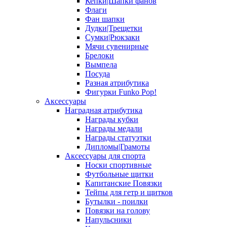
Кепки|Шапки фанов
Флаги
Фан шапки
Дудки|Трещетки
Сумки|Рюкзаки
Мячи сувенирные
Брелоки
Вымпела
Посуда
Разная атрибутика
Фигурки Funko Pop!
Аксессуары
Наградная атрибутика
Награды кубки
Награды медали
Награды статуэтки
Дипломы|Грамоты
Аксессуары для спорта
Носки спортивные
Футбольные щитки
Капитанские Повязки
Тейпы для гетр и щитков
Бутылки - поилки
Повязки на голову
Напульсники