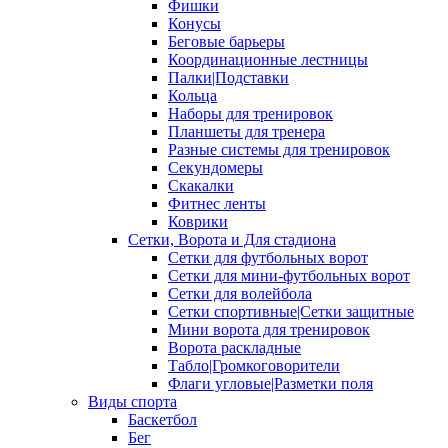
Фишки
Конусы
Беговые барьеры
Координационные лестницы
Палки|Подставки
Кольца
Наборы для тренировок
Планшеты для тренера
Разные системы для тренировок
Секундомеры
Скакалки
Фитнес ленты
Коврики
Сетки, Ворота и Для стадиона
Сетки для футбольных ворот
Сетки для мини-футбольных ворот
Сетки для волейбола
Сетки спортивные|Сетки защитные
Мини ворота для тренировок
Ворота раскладные
Табло|Громкоговорители
Флаги угловые|Разметки поля
Виды спорта
Баскетбол
Бег