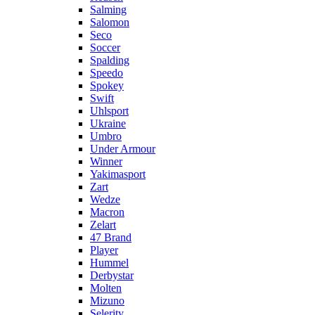
Salming
Salomon
Seco
Soccer
Spalding
Speedo
Spokey
Swift
Uhlsport
Ukraine
Umbro
Under Armour
Winner
Yakimasport
Zart
Wedze
Macron
Zelart
47 Brand
Player
Hummel
Derbystar
Molten
Mizuno
Selerity