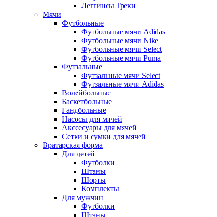
Леггинсы|Треки
Мячи
Футбольные
Футбольные мячи Adidas
Футбольные мячи Nike
Футбольные мячи Select
Футбольные мячи Puma
Футзальные
Футзальные мячи Select
Футзальные мячи Adidas
Волейбольные
Баскетбольные
Гандбольные
Насосы для мячей
Акссесуары для мячей
Сетки и сумки для мячей
Вратарская форма
Для детей
Футболки
Штаны
Шорты
Комплекты
Для мужчин
Футболки
Штаны