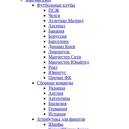
Футбольные клубы
ПСЖ
Челси
Атлетико Мадрид
Арсенал
Бавария
Боруссия
Барселона
Динамо Киев
Ливерпуль
Манчестер Сити
Манчестер Юнайтед
Реал
Ювентус
Прочие ФК
Сборные команды
Украина
Англия
Аргентина
Бразилия
Германия
Испания
Атрибутика для фанатов
Шарфы