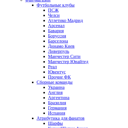
Футбольные клубы
ПСЖ
Челси
Атлетико Мадрид
Арсенал
Бавария
Боруссия
Барселона
Динамо Киев
Ливерпуль
Манчестер Сити
Манчестер Юнайтед
Реал
Ювентус
Прочие ФК
Сборные команды
Украина
Англия
Аргентина
Бразилия
Германия
Испания
Атрибутика для фанатов
Шарфы