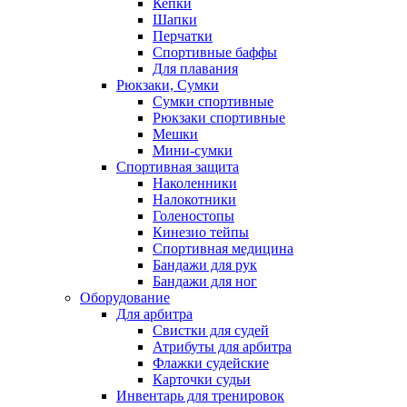
Кепки
Шапки
Перчатки
Спортивные баффы
Для плавания
Рюкзаки, Сумки
Сумки спортивные
Рюкзаки спортивные
Мешки
Мини-сумки
Спортивная защита
Наколенники
Налокотники
Голеностопы
Кинезио тейпы
Спортивная медицина
Бандажи для рук
Бандажи для ног
Оборудование
Для арбитра
Свистки для судей
Атрибуты для арбитра
Флажки судейские
Карточки судьи
Инвентарь для тренировок