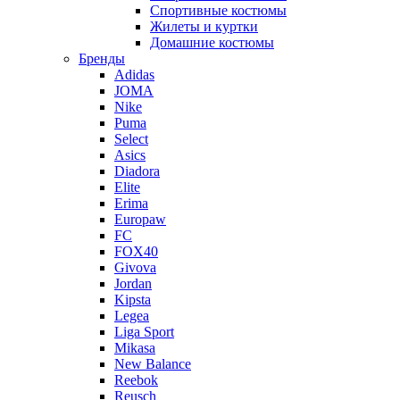
Спортивные костюмы
Жилеты и куртки
Домашние костюмы
Бренды
Adidas
JOMA
Nike
Puma
Select
Asics
Diadora
Elite
Erima
Europaw
FC
FOX40
Givova
Jordan
Kipsta
Legea
Liga Sport
Mikasa
New Balance
Reebok
Reusch