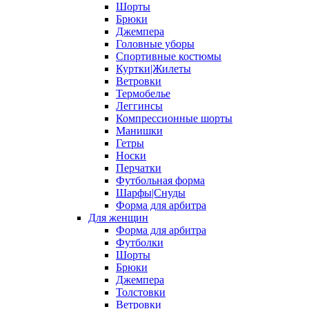
Шорты
Брюки
Джемпера
Головные уборы
Спортивные костюмы
Куртки|Жилеты
Ветровки
Термобелье
Леггинсы
Компрессионные шорты
Манишки
Гетры
Носки
Перчатки
Футбольная форма
Шарфы|Снуды
Форма для арбитра
Для женщин
Форма для арбитра
Футболки
Шорты
Брюки
Джемпера
Толстовки
Ветровки