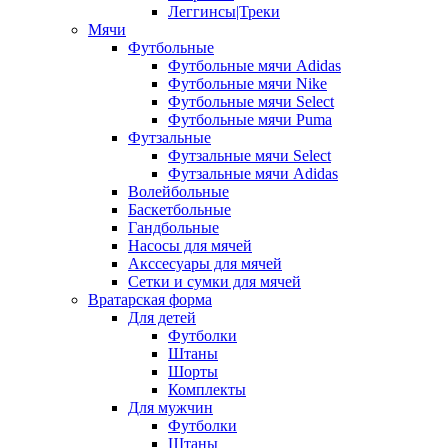
Леггинсы|Треки
Мячи
Футбольные
Футбольные мячи Adidas
Футбольные мячи Nike
Футбольные мячи Select
Футбольные мячи Puma
Футзальные
Футзальные мячи Select
Футзальные мячи Adidas
Волейбольные
Баскетбольные
Гандбольные
Насосы для мячей
Акссесуары для мячей
Сетки и сумки для мячей
Вратарская форма
Для детей
Футболки
Штаны
Шорты
Комплекты
Для мужчин
Футболки
Штаны