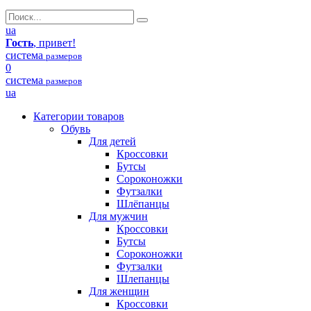
ua
Гость
, привет!
система
размеров
0
система
размеров
ua
Категории товаров
Обувь
Для детей
Кроссовки
Бутсы
Сороконожки
Футзалки
Шлёпанцы
Для мужчин
Кроссовки
Бутсы
Сороконожки
Футзалки
Шлепанцы
Для женщин
Кроссовки