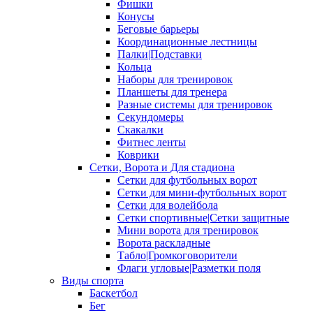
Фишки
Конусы
Беговые барьеры
Координационные лестницы
Палки|Подставки
Кольца
Наборы для тренировок
Планшеты для тренера
Разные системы для тренировок
Секундомеры
Скакалки
Фитнес ленты
Коврики
Сетки, Ворота и Для стадиона
Сетки для футбольных ворот
Сетки для мини-футбольных ворот
Сетки для волейбола
Сетки спортивные|Сетки защитные
Мини ворота для тренировок
Ворота раскладные
Табло|Громкоговорители
Флаги угловые|Разметки поля
Виды спорта
Баскетбол
Бег