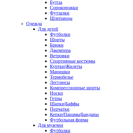
Бутсы
Сороконожки
Футзалки
Шлепанцы
Одежда
Для детей
Футболки
Шорты
Брюки
Джемпера
Ветровки
Спортивные костюмы
Куртки|Жилеты
Манишки
Термобелье
Леггинсы
Компрессионные шорты
Носки
Гетры
Шапки|Баффы
Перчатки
Кепки|Панамы|Банданы
Футбольная форма
Для мужчин
Футболки