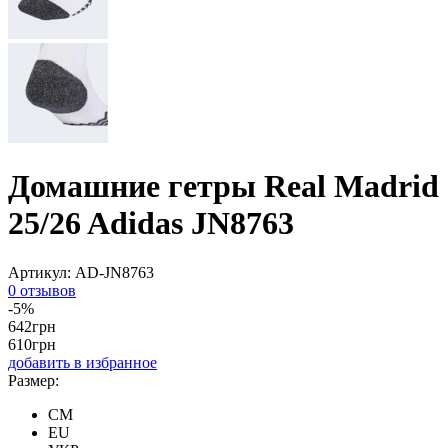
Домашние гетры Real Madrid
25/26 Adidas JN8763
Артикул:
AD-JN8763
0 отзывов
-5%
642
грн
610
грн
добавить в избранное
Размер:
CM
EU