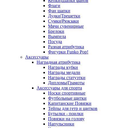
Кепки|Шапки фанов
Флаги
Фан шапки
Дудки|Трещетки
Сумки|Рюкзаки
Мячи сувенирные
Брелоки
Вымпела
Посуда
Разная атрибутика
Фигурки Funko Pop!
Аксессуары
Наградная атрибутика
Награды кубки
Награды медали
Награды статуэтки
Дипломы|Грамоты
Аксессуары для спорта
Носки спортивные
Футбольные щитки
Капитанские Повязки
Тейпы для гетр и щитков
Бутылки - поилки
Повязки на голову
Напульсники