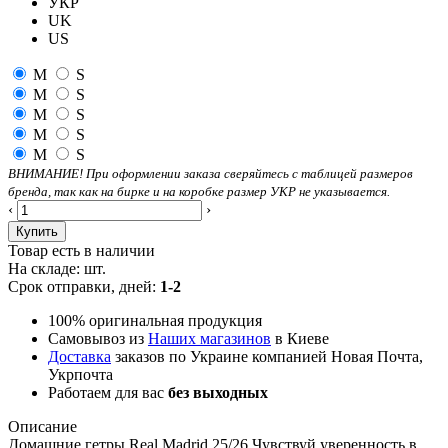
УКР
UK
US
M
S
M
S
M
S
M
S
M
S
ВНИМАНИЕ! При оформлении заказа сверяйтесь с таблицей размеров
бренда, так как на бирке и на коробке размер УКР не указывается.
‹
›
Купить
Товар есть в наличии
На складе:
шт.
Срок отправки, дней:
1-2
100% оригинальная продукция
Самовывоз из
Наших магазинов
в Киеве
Доставка
заказов по Украине компанией Новая Почта,
Укрпочта
Работаем для вас
без выходных
Описание
Домашние гетры Real Madrid 25/26 Чувствуй уверенность в