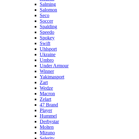
Salming
Salomon
Seco
Soccer
Spalding
Speedo
Spokey
Swift
Uhlsport
Ukraine
Umbro
Under Armour
Winner
Yakimasport
Zart
Wedze
Macron
Zelart
47 Brand
Player
Hummel
Derbystar
Molten
Mizuno
Selerity