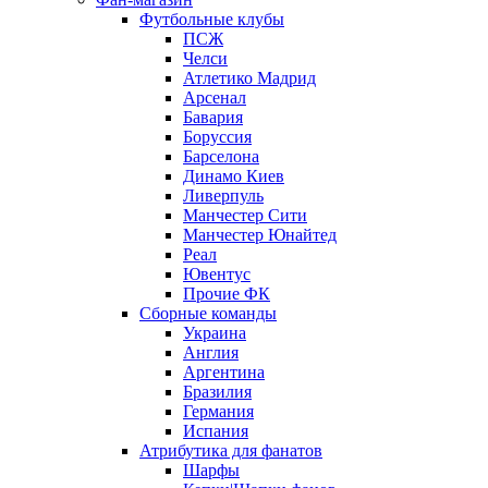
Футбольные клубы
ПСЖ
Челси
Атлетико Мадрид
Арсенал
Бавария
Боруссия
Барселона
Динамо Киев
Ливерпуль
Манчестер Сити
Манчестер Юнайтед
Реал
Ювентус
Прочие ФК
Сборные команды
Украина
Англия
Аргентина
Бразилия
Германия
Испания
Атрибутика для фанатов
Шарфы