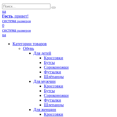
ua
Гость
, привет!
система
размеров
0
система
размеров
ua
Категории товаров
Обувь
Для детей
Кроссовки
Бутсы
Сороконожки
Футзалки
Шлёпанцы
Для мужчин
Кроссовки
Бутсы
Сороконожки
Футзалки
Шлепанцы
Для женщин
Кроссовки