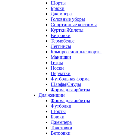
Шорты
Брюки
Джемпера
Головные уборы
Спортивные костюмы
Куртки|Жилеты
Ветровки
Термобелье
Леггинсы
Компрессионные шорты
Манишки
Гетры
Носки
Перчатки
Футбольная форма
Шарфы|Снуды
Форма для арбитра
Для женщин
Форма для арбитра
Футболки
Шорты
Брюки
Джемпера
Толстовки
Ветровки