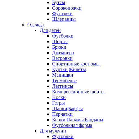
Бутсы
Сороконожки
Футзалки
Шлепанцы
Одежда
Для детей
Футболки
Шорты
Брюки
Джемпера
Ветровки
Спортивные костюмы
Куртки|Жилеты
Манишки
Термобелье
Леггинсы
Компрессионные шорты
Носки
Гетры
Шапки|Баффы
Перчатки
Кепки|Панамы|Банданы
Футбольная форма
Для мужчин
Футболки