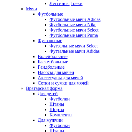
Леггинсы|Треки
Мячи
Футбольные
Футбольные мячи Adidas
Футбольные мячи Nike
Футбольные мячи Select
Футбольные мячи Puma
Футзальные
Футзальные мячи Select
Футзальные мячи Adidas
Волейбольные
Баскетбольные
Гандбольные
Насосы для мячей
Акссесуары для мячей
Сетки и сумки для мячей
Вратарская форма
Для детей
Футболки
Штаны
Шорты
Комплекты
Для мужчин
Футболки
Штаны