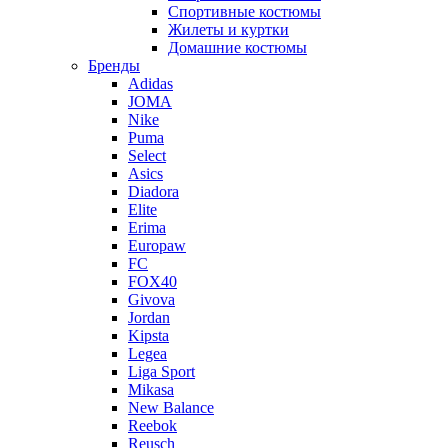
Спортивные костюмы
Жилеты и куртки
Домашние костюмы
Бренды
Adidas
JOMA
Nike
Puma
Select
Asics
Diadora
Elite
Erima
Europaw
FC
FOX40
Givova
Jordan
Kipsta
Legea
Liga Sport
Mikasa
New Balance
Reebok
Reusch