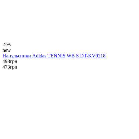
-5%
new
Напульсники Adidas TENNIS WB S DT-KV9218
498
грн
473
грн