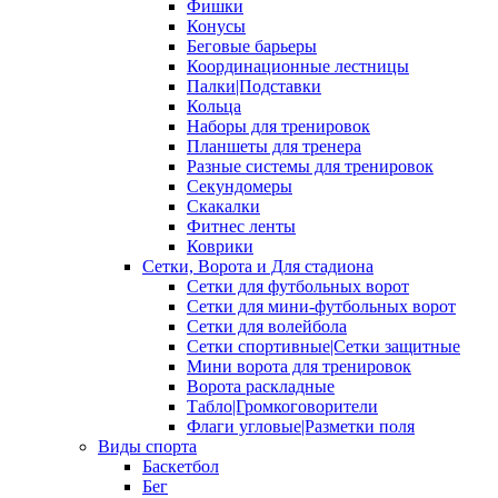
Фишки
Конусы
Беговые барьеры
Координационные лестницы
Палки|Подставки
Кольца
Наборы для тренировок
Планшеты для тренера
Разные системы для тренировок
Секундомеры
Скакалки
Фитнес ленты
Коврики
Сетки, Ворота и Для стадиона
Сетки для футбольных ворот
Сетки для мини-футбольных ворот
Сетки для волейбола
Сетки спортивные|Сетки защитные
Мини ворота для тренировок
Ворота раскладные
Табло|Громкоговорители
Флаги угловые|Разметки поля
Виды спорта
Баскетбол
Бег