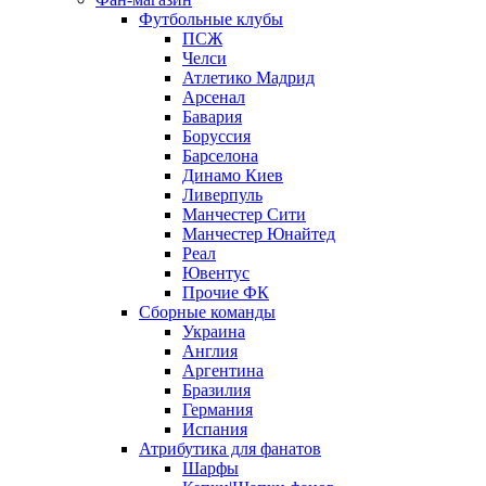
Футбольные клубы
ПСЖ
Челси
Атлетико Мадрид
Арсенал
Бавария
Боруссия
Барселона
Динамо Киев
Ливерпуль
Манчестер Сити
Манчестер Юнайтед
Реал
Ювентус
Прочие ФК
Сборные команды
Украина
Англия
Аргентина
Бразилия
Германия
Испания
Атрибутика для фанатов
Шарфы