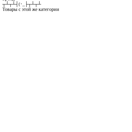
┬┴┬┴┤(･_├┬┴┬┴
Товары с этой же категории