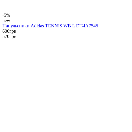
-5%
new
Напульсники Adidas TENNIS WB L DT-IA7545
600
грн
570
грн