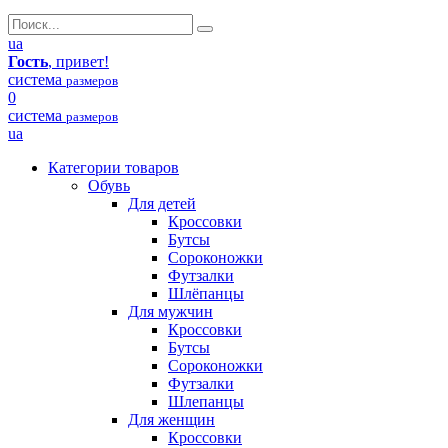
ua
Гость
, привет!
система
размеров
0
система
размеров
ua
Категории товаров
Обувь
Для детей
Кроссовки
Бутсы
Сороконожки
Футзалки
Шлёпанцы
Для мужчин
Кроссовки
Бутсы
Сороконожки
Футзалки
Шлепанцы
Для женщин
Кроссовки