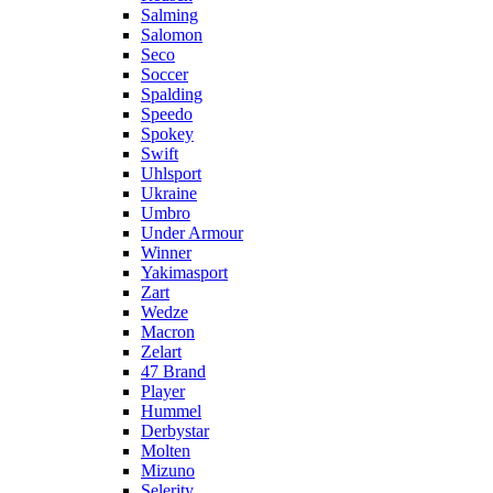
Salming
Salomon
Seco
Soccer
Spalding
Speedo
Spokey
Swift
Uhlsport
Ukraine
Umbro
Under Armour
Winner
Yakimasport
Zart
Wedze
Macron
Zelart
47 Brand
Player
Hummel
Derbystar
Molten
Mizuno
Selerity