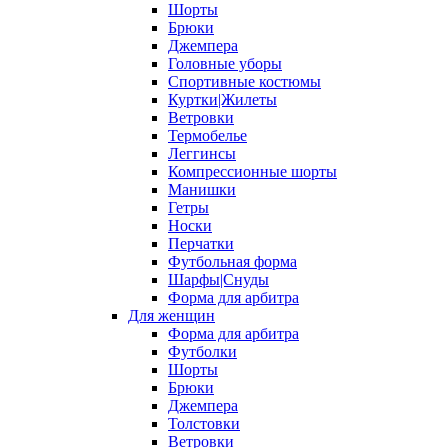
Шорты
Брюки
Джемпера
Головные уборы
Спортивные костюмы
Куртки|Жилеты
Ветровки
Термобелье
Леггинсы
Компрессионные шорты
Манишки
Гетры
Носки
Перчатки
Футбольная форма
Шарфы|Снуды
Форма для арбитра
Для женщин
Форма для арбитра
Футболки
Шорты
Брюки
Джемпера
Толстовки
Ветровки