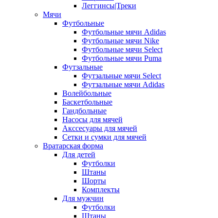
Леггинсы|Треки
Мячи
Футбольные
Футбольные мячи Adidas
Футбольные мячи Nike
Футбольные мячи Select
Футбольные мячи Puma
Футзальные
Футзальные мячи Select
Футзальные мячи Adidas
Волейбольные
Баскетбольные
Гандбольные
Насосы для мячей
Акссесуары для мячей
Сетки и сумки для мячей
Вратарская форма
Для детей
Футболки
Штаны
Шорты
Комплекты
Для мужчин
Футболки
Штаны