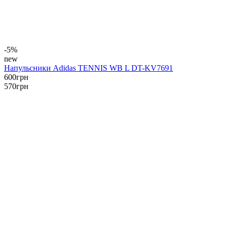
-5%
new
Напульсники Adidas TENNIS WB L DT-KV7691
600
грн
570
грн