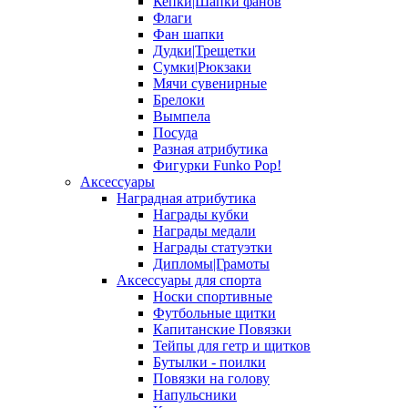
Кепки|Шапки фанов
Флаги
Фан шапки
Дудки|Трещетки
Сумки|Рюкзаки
Мячи сувенирные
Брелоки
Вымпела
Посуда
Разная атрибутика
Фигурки Funko Pop!
Аксессуары
Наградная атрибутика
Награды кубки
Награды медали
Награды статуэтки
Дипломы|Грамоты
Аксессуары для спорта
Носки спортивные
Футбольные щитки
Капитанские Повязки
Тейпы для гетр и щитков
Бутылки - поилки
Повязки на голову
Напульсники