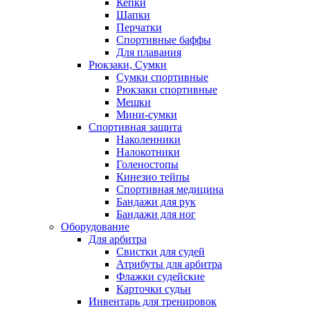
Кепки
Шапки
Перчатки
Спортивные баффы
Для плавания
Рюкзаки, Сумки
Сумки спортивные
Рюкзаки спортивные
Мешки
Мини-сумки
Спортивная защита
Наколенники
Налокотники
Голеностопы
Кинезио тейпы
Спортивная медицина
Бандажи для рук
Бандажи для ног
Оборудование
Для арбитра
Свистки для судей
Атрибуты для арбитра
Флажки судейские
Карточки судьи
Инвентарь для тренировок