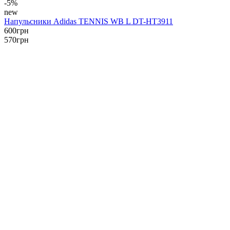
-5%
new
Напульсники Adidas TENNIS WB L DT-HT3911
600
грн
570
грн