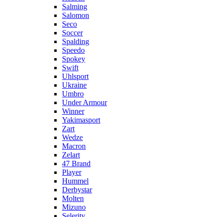
Salming
Salomon
Seco
Soccer
Spalding
Speedo
Spokey
Swift
Uhlsport
Ukraine
Umbro
Under Armour
Winner
Yakimasport
Zart
Wedze
Macron
Zelart
47 Brand
Player
Hummel
Derbystar
Molten
Mizuno
Selerity