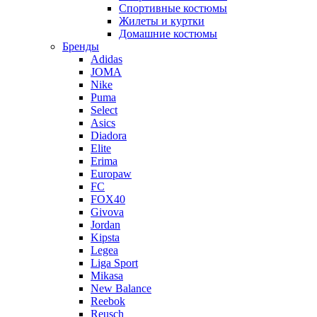
Спортивные костюмы
Жилеты и куртки
Домашние костюмы
Бренды
Adidas
JOMA
Nike
Puma
Select
Asics
Diadora
Elite
Erima
Europaw
FC
FOX40
Givova
Jordan
Kipsta
Legea
Liga Sport
Mikasa
New Balance
Reebok
Reusch