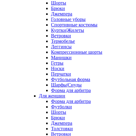
Шорты
Брюки
Джемпера
Головные уборы
Спортивные костюмы
Куртки|Жилеты
Ветровки
Термобелье
Леггинсы
Компрессионные шорты
Манишки
Гетры
Носки
Перчатки
Футбольная форма
Шарфы|Снуды
Форма для арбитра
Для женщин
Форма для арбитра
Футболки
Шорты
Брюки
Джемпера
Толстовки
Ветровки