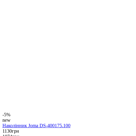
-5%
new
Наколінник Joma DS-400175.100
1130
грн