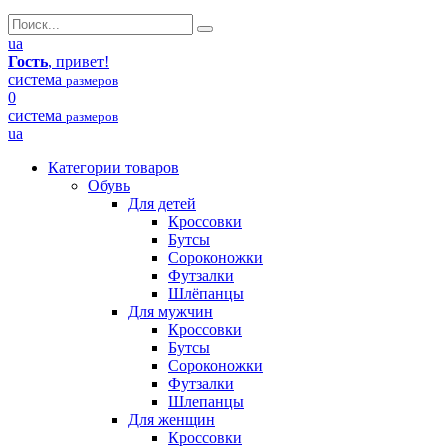
ua
Гость
, привет!
система
размеров
0
система
размеров
ua
Категории товаров
Обувь
Для детей
Кроссовки
Бутсы
Сороконожки
Футзалки
Шлёпанцы
Для мужчин
Кроссовки
Бутсы
Сороконожки
Футзалки
Шлепанцы
Для женщин
Кроссовки