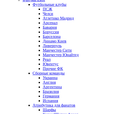
Футбольные клубы
ПСЖ
Челси
Атлетико Мадрид
Арсенал
Бавария
Боруссия
Барселона
Динамо Киев
Ливерпуль
Манчестер Сити
Манчестер Юнайтед
Реал
Ювентус
Прочие ФК
Сборные команды
Украина
Англия
Аргентина
Бразилия
Германия
Испания
Атрибутика для фанатов
Шарфы