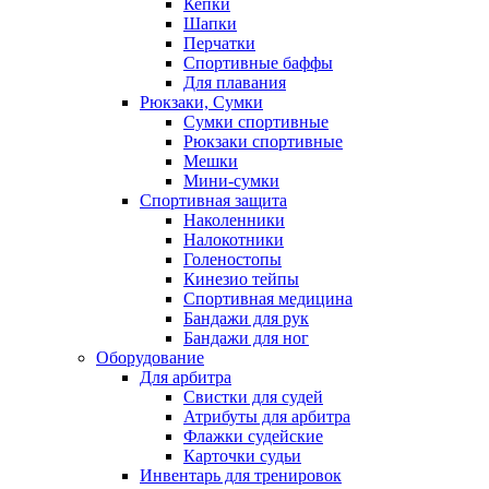
Кепки
Шапки
Перчатки
Спортивные баффы
Для плавания
Рюкзаки, Сумки
Сумки спортивные
Рюкзаки спортивные
Мешки
Мини-сумки
Спортивная защита
Наколенники
Налокотники
Голеностопы
Кинезио тейпы
Спортивная медицина
Бандажи для рук
Бандажи для ног
Оборудование
Для арбитра
Свистки для судей
Атрибуты для арбитра
Флажки судейские
Карточки судьи
Инвентарь для тренировок