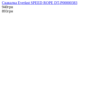
Скакалка Everlast SPEED ROPE DT-P00000383
940
грн
893
грн