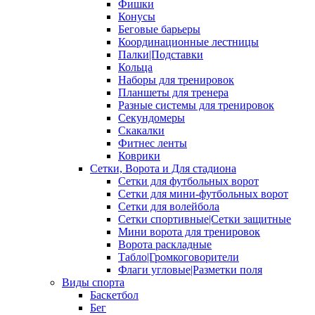
Фишки
Конусы
Беговые барьеры
Координационные лестницы
Палки|Подставки
Кольца
Наборы для тренировок
Планшеты для тренера
Разные системы для тренировок
Секундомеры
Скакалки
Фитнес ленты
Коврики
Сетки, Ворота и Для стадиона
Сетки для футбольных ворот
Сетки для мини-футбольных ворот
Сетки для волейбола
Сетки спортивные|Сетки защитные
Мини ворота для тренировок
Ворота раскладные
Табло|Громкоговорители
Флаги угловые|Разметки поля
Виды спорта
Баскетбол
Бег