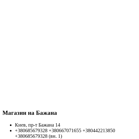
Магазин на Бажана
Киев, пр-т Бажана 14
+380685679328
+380667071655
+380442213850
+380685679328 (вн. 1)