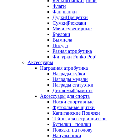
Кепки|Шапки фанов
Флаги
Фан шапки
Дудки|Трещетки
Сумки|Рюкзаки
Мячи сувенирные
Брелоки
Вымпела
Посуда
Разная атрибутика
Фигурки Funko Pop!
Аксессуары
Наградная атрибутика
Награды кубки
Награды медали
Награды статуэтки
Дипломы|Грамоты
Аксессуары для спорта
Носки спортивные
Футбольные щитки
Капитанские Повязки
Тейпы для гетр и щитков
Бутылки - поилки
Повязки на голову
Напульсники