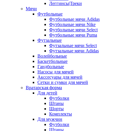
Леггинсы|Треки
Мячи
Футбольные
Футбольные мячи Adidas
Футбольные мячи Nike
Футбольные мячи Select
Футбольные мячи Puma
Футзальные
Футзальные мячи Select
Футзальные мячи Adidas
Волейбольные
Баскетбольные
Гандбольные
Насосы для мячей
Акссесуары для мячей
Сетки и сумки для мячей
Вратарская форма
Для детей
Футболки
Штаны
Шорты
Комплекты
Для мужчин
Футболки
Штаны