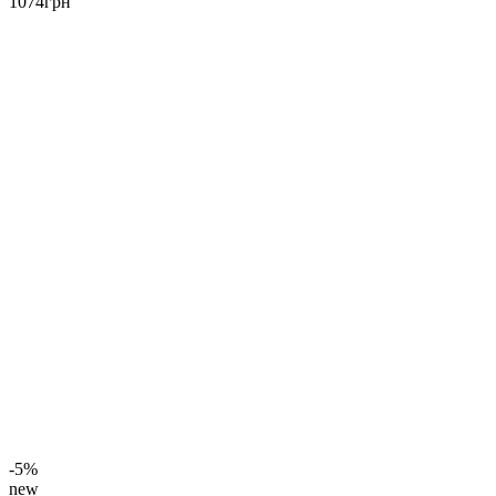
1074
грн
-5%
new