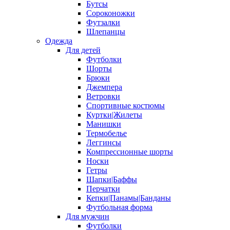
Бутсы
Сороконожки
Футзалки
Шлепанцы
Одежда
Для детей
Футболки
Шорты
Брюки
Джемпера
Ветровки
Спортивные костюмы
Куртки|Жилеты
Манишки
Термобелье
Леггинсы
Компрессионные шорты
Носки
Гетры
Шапки|Баффы
Перчатки
Кепки|Панамы|Банданы
Футбольная форма
Для мужчин
Футболки