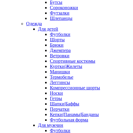
Бутсы
Сороконожки
Футзалки
Шлепанцы
Одежда
Для детей
Футболки
Шорты
Брюки
Джемпера
Ветровки
Спортивные костюмы
Куртки|Жилеты
Манишки
Термобелье
Леггинсы
Компрессионные шорты
Носки
Гетры
Шапки|Баффы
Перчатки
Кепки|Панамы|Банданы
Футбольная форма
Для мужчин
Футболки