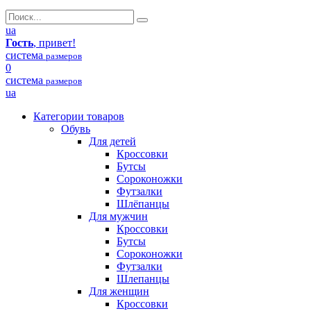
ua
Гость
, привет!
система
размеров
0
система
размеров
ua
Категории товаров
Обувь
Для детей
Кроссовки
Бутсы
Сороконожки
Футзалки
Шлёпанцы
Для мужчин
Кроссовки
Бутсы
Сороконожки
Футзалки
Шлепанцы
Для женщин
Кроссовки