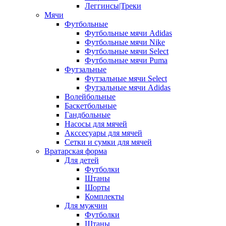
Леггинсы|Треки
Мячи
Футбольные
Футбольные мячи Adidas
Футбольные мячи Nike
Футбольные мячи Select
Футбольные мячи Puma
Футзальные
Футзальные мячи Select
Футзальные мячи Adidas
Волейбольные
Баскетбольные
Гандбольные
Насосы для мячей
Акссесуары для мячей
Сетки и сумки для мячей
Вратарская форма
Для детей
Футболки
Штаны
Шорты
Комплекты
Для мужчин
Футболки
Штаны