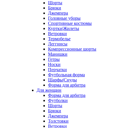
Шорты
Брюки
Джемпера
Головные уборы
Спортивные костюмы
Куртки|Жилеты
Ветровки
Термобелье
Леггинсы
Компрессионные шорты
Манишки
Гетры
Носки
Перчатки
Футбольная форма
Шарфы|Снуды
Форма для арбитра
Для женщин
Форма для арбитра
Футболки
Шорты
Брюки
Джемпера
Толстовки
Ветровки