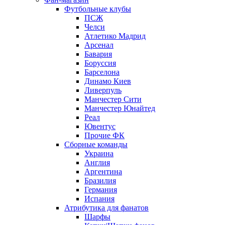
Футбольные клубы
ПСЖ
Челси
Атлетико Мадрид
Арсенал
Бавария
Боруссия
Барселона
Динамо Киев
Ливерпуль
Манчестер Сити
Манчестер Юнайтед
Реал
Ювентус
Прочие ФК
Сборные команды
Украина
Англия
Аргентина
Бразилия
Германия
Испания
Атрибутика для фанатов
Шарфы