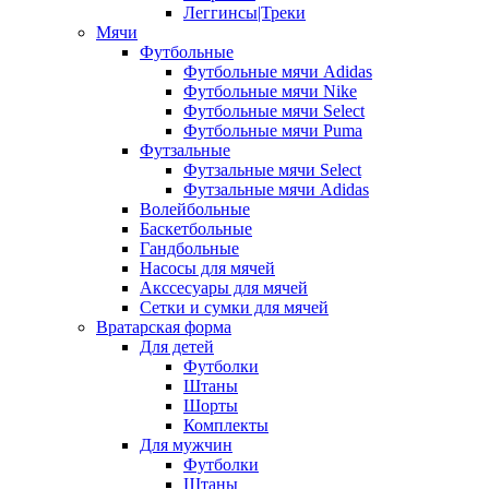
Леггинсы|Треки
Мячи
Футбольные
Футбольные мячи Adidas
Футбольные мячи Nike
Футбольные мячи Select
Футбольные мячи Puma
Футзальные
Футзальные мячи Select
Футзальные мячи Adidas
Волейбольные
Баскетбольные
Гандбольные
Насосы для мячей
Акссесуары для мячей
Сетки и сумки для мячей
Вратарская форма
Для детей
Футболки
Штаны
Шорты
Комплекты
Для мужчин
Футболки
Штаны