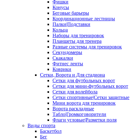
Фишки
Конусы
Беговые барьеры
Координационные лестницы
Палки|Подставки
Кольца
Наборы для тренировок
Планшеты для тренера
Разные системы для тренировок
Секундомеры
Скакалки
Фитнес ленты
Коврики
Сетки, Ворота и Для стадиона
Сетки для футбольных ворот
Сетки для мини-футбольных ворот
Сетки для волейбола
Сетки спортивные|Сетки защитные
Мини ворота для тренировок
Ворота раскладные
Табло|Громкоговорители
Флаги угловые|Разметки поля
Виды спорта
Баскетбол
Бег