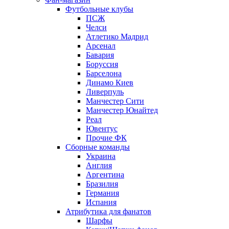
Футбольные клубы
ПСЖ
Челси
Атлетико Мадрид
Арсенал
Бавария
Боруссия
Барселона
Динамо Киев
Ливерпуль
Манчестер Сити
Манчестер Юнайтед
Реал
Ювентус
Прочие ФК
Сборные команды
Украина
Англия
Аргентина
Бразилия
Германия
Испания
Атрибутика для фанатов
Шарфы