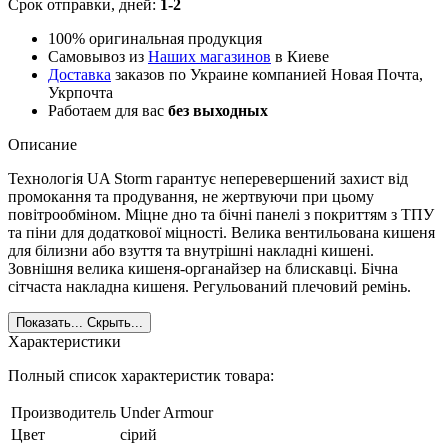
Срок отправки, дней:
1-2
100% оригинальная продукция
Самовывоз из
Наших магазинов
в Киеве
Доставка
заказов по Украине компанией Новая Почта,
Укрпочта
Работаем для вас
без выходных
Описание
Технологія UA Storm гарантує неперевершений захист від
промокання та продування, не жертвуючи при цьому
повітрообміном. Міцне дно та бічні панелі з покриттям з ТПУ
та піни для додаткової міцності. Велика вентильована кишеня
для білизни або взуття та внутрішні накладні кишені.
Зовнішня велика кишеня-органайзер на блискавці. Бічна
сітчаста накладна кишеня. Регульований плечовий ремінь.
Показать...
Скрыть...
Характеристики
Полный список характеристик товара:
Производитель
Under Armour
Цвет
сірий