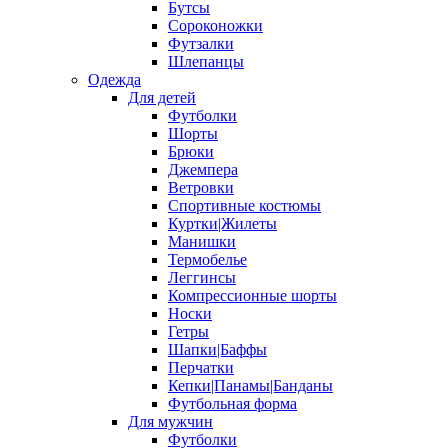
Бутсы
Сороконожки
Футзалки
Шлепанцы
Одежда
Для детей
Футболки
Шорты
Брюки
Джемпера
Ветровки
Спортивные костюмы
Куртки|Жилеты
Манишки
Термобелье
Леггинсы
Компрессионные шорты
Носки
Гетры
Шапки|Баффы
Перчатки
Кепки|Панамы|Банданы
Футбольная форма
Для мужчин
Футболки