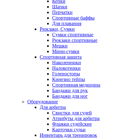
Кепки
Шапки
Перчатки
Спортивные баффы
Для плавания
Рюкзаки, Сумки
Сумки спортивные
Рюкзаки спортивные
Мешки
Мини-сумки
Спортивная защита
Наколенники
Налокотники
Голеностопы
Кинезио тейпы
Спортивная медицина
Бандажи для рук
Бандажи для ног
Оборудование
Для арбитра
Свистки для судей
Атрибуты для арбитра
Флажки судейские
Карточки судьи
Инвентарь для тренировок