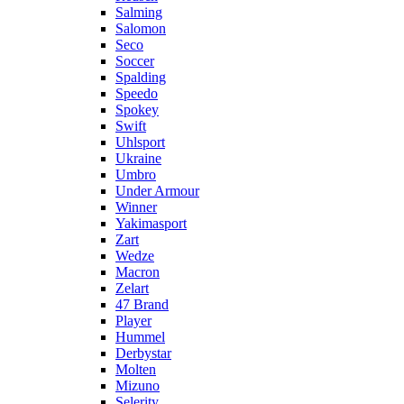
Salming
Salomon
Seco
Soccer
Spalding
Speedo
Spokey
Swift
Uhlsport
Ukraine
Umbro
Under Armour
Winner
Yakimasport
Zart
Wedze
Macron
Zelart
47 Brand
Player
Hummel
Derbystar
Molten
Mizuno
Selerity