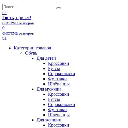
ua
Гость
, привет!
система
размеров
0
система
размеров
ua
Категории товаров
Обувь
Для детей
Кроссовки
Бутсы
Сороконожки
Футзалки
Шлёпанцы
Для мужчин
Кроссовки
Бутсы
Сороконожки
Футзалки
Шлепанцы
Для женщин
Кроссовки