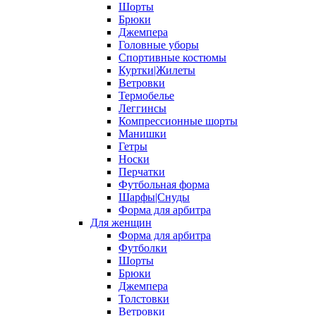
Шорты
Брюки
Джемпера
Головные уборы
Спортивные костюмы
Куртки|Жилеты
Ветровки
Термобелье
Леггинсы
Компрессионные шорты
Манишки
Гетры
Носки
Перчатки
Футбольная форма
Шарфы|Снуды
Форма для арбитра
Для женщин
Форма для арбитра
Футболки
Шорты
Брюки
Джемпера
Толстовки
Ветровки