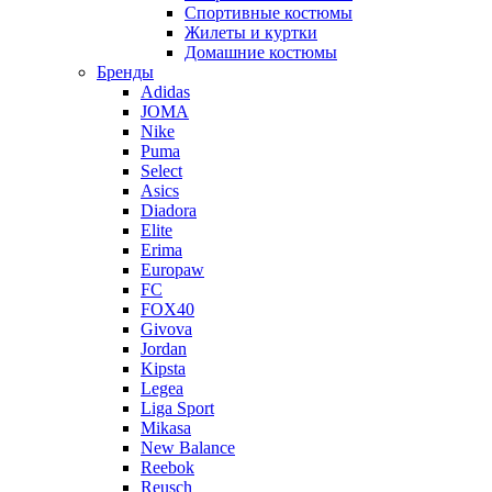
Спортивные костюмы
Жилеты и куртки
Домашние костюмы
Бренды
Adidas
JOMA
Nike
Puma
Select
Asics
Diadora
Elite
Erima
Europaw
FC
FOX40
Givova
Jordan
Kipsta
Legea
Liga Sport
Mikasa
New Balance
Reebok
Reusch