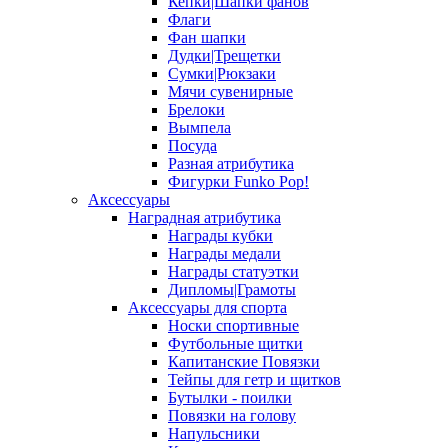
Кепки|Шапки фанов
Флаги
Фан шапки
Дудки|Трещетки
Сумки|Рюкзаки
Мячи сувенирные
Брелоки
Вымпела
Посуда
Разная атрибутика
Фигурки Funko Pop!
Аксессуары
Наградная атрибутика
Награды кубки
Награды медали
Награды статуэтки
Дипломы|Грамоты
Аксессуары для спорта
Носки спортивные
Футбольные щитки
Капитанские Повязки
Тейпы для гетр и щитков
Бутылки - поилки
Повязки на голову
Напульсники