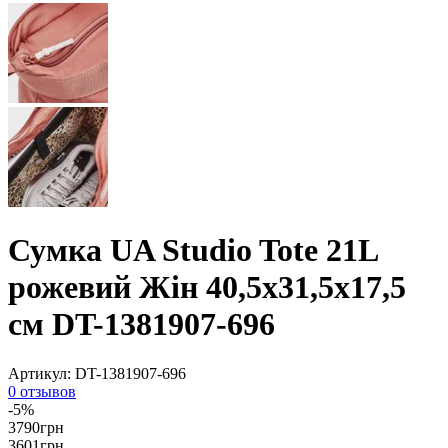
Сумка UA Studio Tote 21L
рожевий Жін 40,5x31,5x17,5
см DT-1381907-696
Артикул:
DT-1381907-696
0 отзывов
-5%
3790
грн
3601
грн