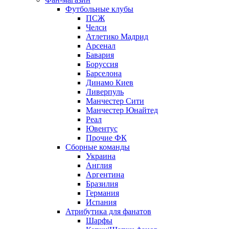
Футбольные клубы
ПСЖ
Челси
Атлетико Мадрид
Арсенал
Бавария
Боруссия
Барселона
Динамо Киев
Ливерпуль
Манчестер Сити
Манчестер Юнайтед
Реал
Ювентус
Прочие ФК
Сборные команды
Украина
Англия
Аргентина
Бразилия
Германия
Испания
Атрибутика для фанатов
Шарфы