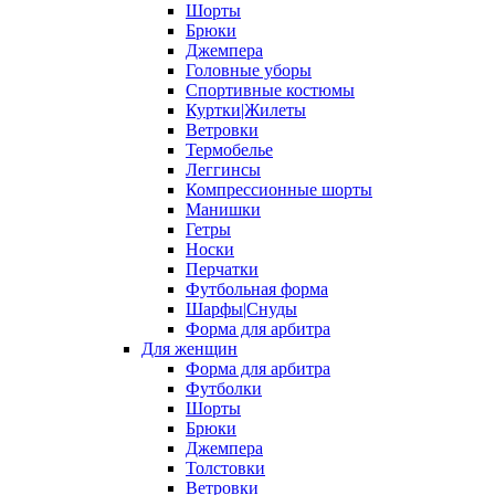
Шорты
Брюки
Джемпера
Головные уборы
Спортивные костюмы
Куртки|Жилеты
Ветровки
Термобелье
Леггинсы
Компрессионные шорты
Манишки
Гетры
Носки
Перчатки
Футбольная форма
Шарфы|Снуды
Форма для арбитра
Для женщин
Форма для арбитра
Футболки
Шорты
Брюки
Джемпера
Толстовки
Ветровки