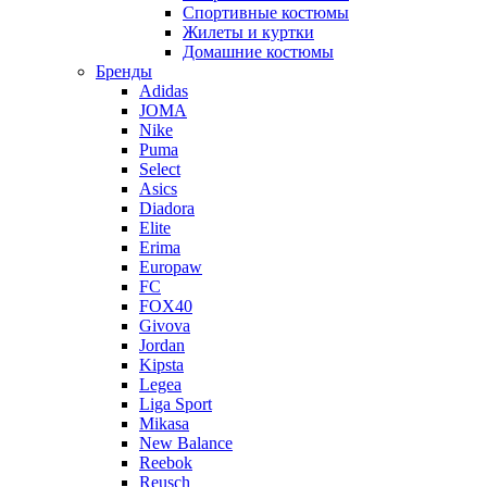
Спортивные костюмы
Жилеты и куртки
Домашние костюмы
Бренды
Adidas
JOMA
Nike
Puma
Select
Asics
Diadora
Elite
Erima
Europaw
FC
FOX40
Givova
Jordan
Kipsta
Legea
Liga Sport
Mikasa
New Balance
Reebok
Reusch