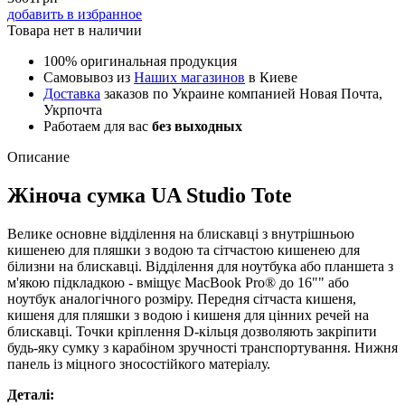
добавить в избранное
Товара нет в наличии
100% оригинальная продукция
Самовывоз из
Наших магазинов
в Киеве
Доставка
заказов по Украине компанией Новая Почта,
Укрпочта
Работаем для вас
без выходных
Описание
Жіноча сумка UA Studio Tote
Велике основне відділення на блискавці з внутрішньою
кишенею для пляшки з водою та сітчастою кишенею для
білизни на блискавці. Відділення для ноутбука або планшета з
м'якою підкладкою - вміщує MacBook Pro® до 16"" або
ноутбук аналогічного розміру. Передня сітчаста кишеня,
кишеня для пляшки з водою і кишеня для цінних речей на
блискавці. Точки кріплення D-кільця дозволяють закріпити
будь-яку сумку з карабіном зручності транспортування. Нижня
панель із міцного зносостійкого матеріалу.
Деталі: