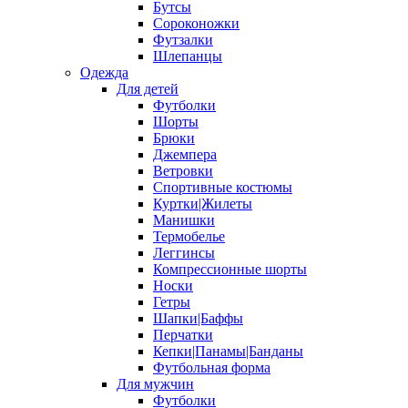
Бутсы
Сороконожки
Футзалки
Шлепанцы
Одежда
Для детей
Футболки
Шорты
Брюки
Джемпера
Ветровки
Спортивные костюмы
Куртки|Жилеты
Манишки
Термобелье
Леггинсы
Компрессионные шорты
Носки
Гетры
Шапки|Баффы
Перчатки
Кепки|Панамы|Банданы
Футбольная форма
Для мужчин
Футболки