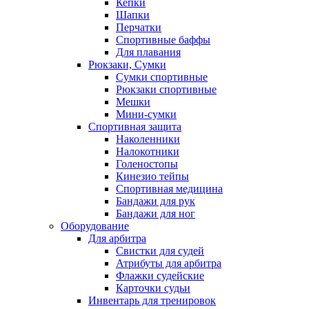
Кепки
Шапки
Перчатки
Спортивные баффы
Для плавания
Рюкзаки, Сумки
Сумки спортивные
Рюкзаки спортивные
Мешки
Мини-сумки
Спортивная защита
Наколенники
Налокотники
Голеностопы
Кинезио тейпы
Спортивная медицина
Бандажи для рук
Бандажи для ног
Оборудование
Для арбитра
Свистки для судей
Атрибуты для арбитра
Флажки судейские
Карточки судьи
Инвентарь для тренировок