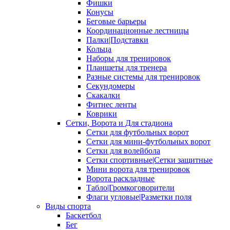
Фишки
Конусы
Беговые барьеры
Координационные лестницы
Палки|Подставки
Кольца
Наборы для тренировок
Планшеты для тренера
Разные системы для тренировок
Секундомеры
Скакалки
Фитнес ленты
Коврики
Сетки, Ворота и Для стадиона
Сетки для футбольных ворот
Сетки для мини-футбольных ворот
Сетки для волейбола
Сетки спортивные|Сетки защитные
Мини ворота для тренировок
Ворота раскладные
Табло|Громкоговорители
Флаги угловые|Разметки поля
Виды спорта
Баскетбол
Бег