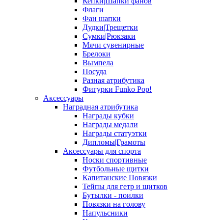
Кепки|Шапки фанов
Флаги
Фан шапки
Дудки|Трещетки
Сумки|Рюкзаки
Мячи сувенирные
Брелоки
Вымпела
Посуда
Разная атрибутика
Фигурки Funko Pop!
Аксессуары
Наградная атрибутика
Награды кубки
Награды медали
Награды статуэтки
Дипломы|Грамоты
Аксессуары для спорта
Носки спортивные
Футбольные щитки
Капитанские Повязки
Тейпы для гетр и щитков
Бутылки - поилки
Повязки на голову
Напульсники