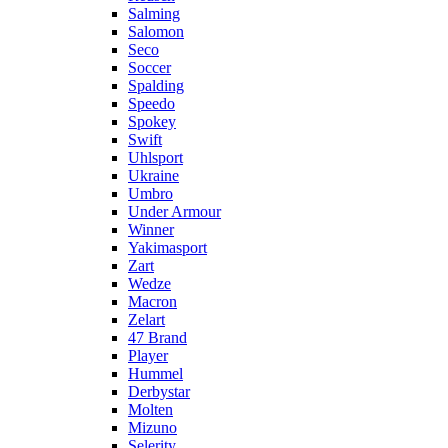
Salming
Salomon
Seco
Soccer
Spalding
Speedo
Spokey
Swift
Uhlsport
Ukraine
Umbro
Under Armour
Winner
Yakimasport
Zart
Wedze
Macron
Zelart
47 Brand
Player
Hummel
Derbystar
Molten
Mizuno
Selerity