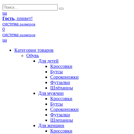
ua
Гость
, привет!
система
размеров
0
система
размеров
ua
Категории товаров
Обувь
Для детей
Кроссовки
Бутсы
Сороконожки
Футзалки
Шлёпанцы
Для мужчин
Кроссовки
Бутсы
Сороконожки
Футзалки
Шлепанцы
Для женщин
Кроссовки