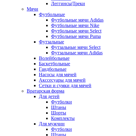
Леггинсы|Треки
Мячи
Футбольные
Футбольные мячи Adidas
Футбольные мячи Nike
Футбольные мячи Select
Футбольные мячи Puma
Футзальные
Футзальные мячи Select
Футзальные мячи Adidas
Волейбольные
Баскетбольные
Гандбольные
Насосы для мячей
Акссесуары для мячей
Сетки и сумки для мячей
Вратарская форма
Для детей
Футболки
Штаны
Шорты
Комплекты
Для мужчин
Футболки
Штаны